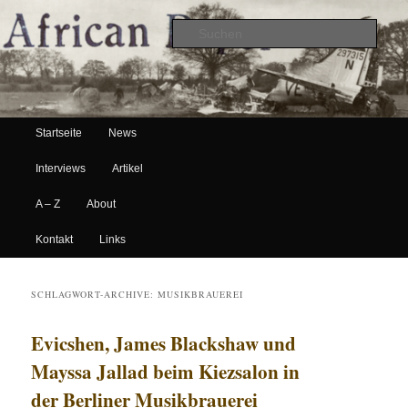
Suche
Hauptmenü
African Paper
Startseite
News
Zum Inhalt wechseln
Zum sekundären Inhalt wechseln
Interviews
Artikel
A – Z
About
Kontakt
Links
SCHLAGWORT-ARCHIVE:
MUSIKBRAUEREI
Evicshen, James Blackshaw und
Mayssa Jallad beim Kiezsalon in
der Berliner Musikbrauerei