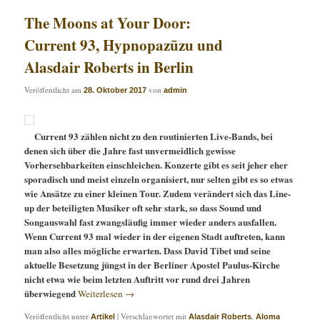
The Moons at Your Door:
Current 93, Hypnopazūzu und
Alasdair Roberts in Berlin
Veröffentlicht am
von
28. Oktober 2017
admin
Current 93 zählen nicht zu den routinierten Live-Bands, bei
denen sich über die Jahre fast unvermeidlich gewisse
Vorhersehbarkeiten einschleichen. Konzerte gibt es seit jeher eher
sporadisch und meist einzeln organisiert, nur selten gibt es so etwas
wie Ansätze zu einer kleinen Tour. Zudem verändert sich das Line-
up der beteiligten Musiker oft sehr stark, so dass Sound und
Songauswahl fast zwangsläufig immer wieder anders ausfallen.
Wenn Current 93 mal wieder in der eigenen Stadt auftreten, kann
man also alles mögliche erwarten. Dass David Tibet und seine
aktuelle Besetzung jüngst in der Berliner Apostel Paulus-Kirche
nicht etwa wie beim letzten Auftritt vor rund drei Jahren
überwiegend
Weiterlesen
→
Veröffentlicht unter
|
Verschlagwortet mit
,
Artikel
Alasdair Roberts
Aloma