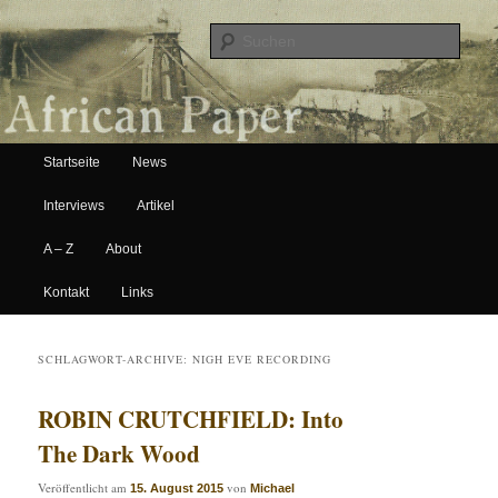
Suche
Hauptmenü
African Paper
Startseite
News
Zum Inhalt wechseln
Zum sekundären Inhalt wechseln
Interviews
Artikel
A – Z
About
Kontakt
Links
SCHLAGWORT-ARCHIVE:
NIGH EVE RECORDING
ROBIN CRUTCHFIELD: Into
The Dark Wood
Veröffentlicht am
von
15. August 2015
Michael