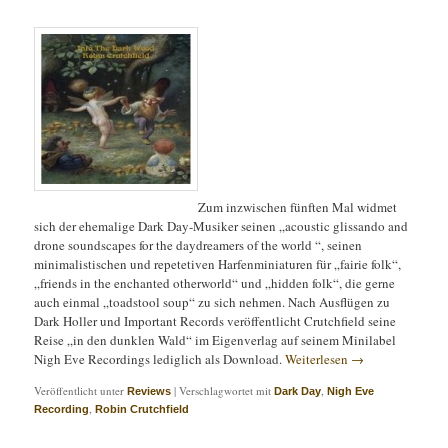
Zum inzwischen fünften Mal widmet
sich der ehemalige Dark Day-Musiker seinen „acoustic glissando and
drone soundscapes for the daydreamers of the world “, seinen
minimalistischen und repetetiven Harfenminiaturen für „fairie folk“,
„friends in the enchanted otherworld“ und „hidden folk“, die gerne
auch einmal „toadstool soup“ zu sich nehmen. Nach Ausflügen zu
Dark Holler und Important Records veröffentlicht Crutchfield seine
Reise „in den dunklen Wald“ im Eigenverlag auf seinem Minilabel
Nigh Eve Recordings lediglich als Download.
Weiterlesen
→
Veröffentlicht unter
|
Verschlagwortet mit
,
Reviews
Dark Day
Nigh Eve
,
Recording
Robin Crutchfield