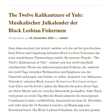
The Twelve Kalikantzare of Yule:
Musikalischer Julkalender der
Black Lesbian Fishermen
Veröffentlicht am
von
19. Dezember 2024
admin
Zum Jahreswechsel, der Julzeit, melden sich die auf der griechischen
Insel Euböa und Umgebung lebenden
Black Lesbian Fishermen
mit
einer wunderbaren Überraschung zurück. Ihr neuestes Projekt, “The
Twelve Kalikantzari of Yule”, widmet sich den zwölf rätselhaft-
schelmischen Wesen der südosteuropäischen Folklore, die während
der zwölf Tage zwischen Weihnachten und Epiphanie aus der
Unterwelt aufsteigen, um Unruhe zu stiften. Inspiriert von Athanasios
Veloudios’ seltenem Buch
Αερικά-Ξωτικά και Καλλικάντζαροι
(
Luft-Elfen und Kobolde
), haben die Künstler für jeden dieser Tage
ein Stück Musik und ein visuelles Kunstwerk geschaffen. Jeder Track
wird genau an einem Tag über die Bandcampseite des hauseigenen
Crypthantus-Labels veröffentlicht, beginnend mit dem 26. Dezember,
und steht dann für 24 Stunden kostenlos auf Bandcamp zum
Download bereit. Die Black Lesbian Fishermen, die sich hier primär