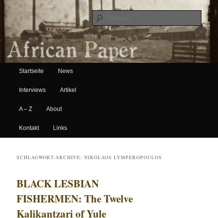
Suche
Hauptmenü
African Paper
Startseite
News
Zum Inhalt wechseln
Zum sekundären Inhalt wechseln
Interviews
Artikel
A – Z
About
Kontakt
Links
SCHLAGWORT-ARCHIVE:
NIKOLAOS LYMPEROPOULOS
BLACK LESBIAN
FISHERMEN: The Twelve
Kalikantzari of Yule