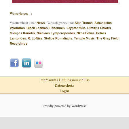
Weiterlesen
→
Veröffentlicht unter
|
Verschlagwortet mit
,
News
Alan Trench
Athanasios
,
,
,
,
Veloudios
Black Lesbian Fishermen
Cryptanthus
Dimitris Chiotis
,
,
,
Giorgos Kariotis
Nikolaos Lymperopoulos
Nkos Fokas
Petros
,
,
,
,
Lamprides
R. Loftiss
Stelios Romaliadis
Temple Music
The Gray Field
Recordings
Impressum / Haftungsausschluss
Datenschutz
Login
Proudly powered by WordPress