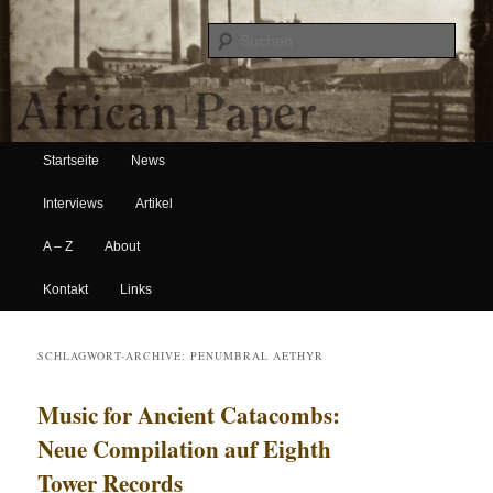
Suche
Hauptmenü
African Paper
Startseite
News
Zum Inhalt wechseln
Zum sekundären Inhalt wechseln
Interviews
Artikel
A – Z
About
Kontakt
Links
SCHLAGWORT-ARCHIVE:
PENUMBRAL AETHYR
Music for Ancient Catacombs:
Neue Compilation auf Eighth
Tower Records