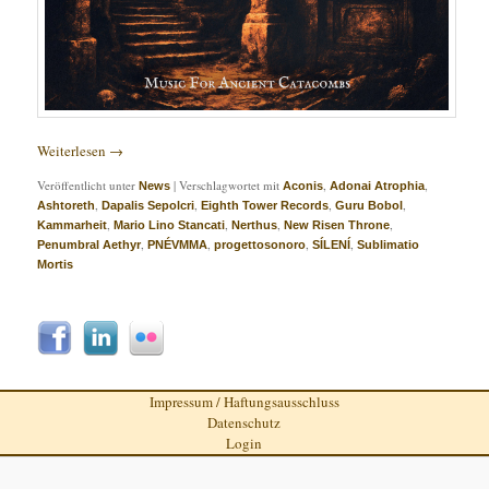
Weiterlesen
→
Veröffentlicht unter
|
Verschlagwortet mit
,
,
News
Aconis
Adonai Atrophia
,
,
,
,
Ashtoreth
Dapalis Sepolcri
Eighth Tower Records
Guru Bobol
,
,
,
,
Kammarheit
Mario Lino Stancati
Nerthus
New Risen Throne
,
,
,
,
Penumbral Aethyr
PNÉVMMA
progettosonoro
SÍLENÍ
Sublimatio
Mortis
Impressum / Haftungsausschluss
Datenschutz
Login