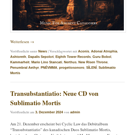
Weiterlesen
→
Veröffentlicht unter
|
Verschlagwortet mit
,
,
News
Aconis
Adonai Atrophia
,
,
,
,
Ashtoreth
Dapalis Sepolcri
Eighth Tower Records
Guru Bobol
,
,
,
,
Kammarheit
Mario Lino Stancati
Nerthus
New Risen Throne
,
,
,
,
Penumbral Aethyr
PNÉVMMA
progettosonoro
SÍLENÍ
Sublimatio
Mortis
Transubstantiatio: Neue CD von
Sublimatio Mortis
Veröffentlicht am
von
3. Dezember 2024
admin
Am 21. Dezember erscheint bei Cyclic Law das Debütalbum
“Transubstantiatio” des kanadischen Duos Sublimatio Mortis,