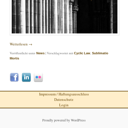
Weiterlesen
→
Veröffentlicht unter
|
Verschlagwortet mit
,
News
Cyclic Law
Sublimatio
Mortis
Impressum / Haftungsausschluss
Datenschutz
Login
Proudly powered by WordPress