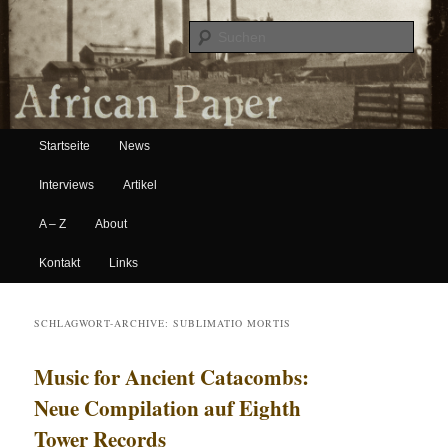
Suche
Hauptmenü
African Paper
Startseite
News
Zum Inhalt wechseln
Zum sekundären Inhalt wechseln
Interviews
Artikel
A – Z
About
Kontakt
Links
SCHLAGWORT-ARCHIVE:
SUBLIMATIO MORTIS
Music for Ancient Catacombs:
Neue Compilation auf Eighth
Tower Records