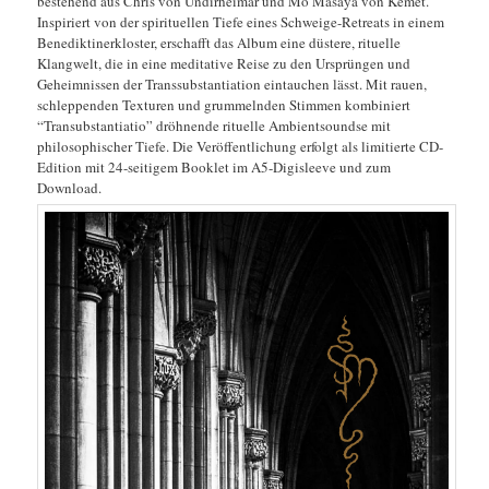
bestehend aus Chris von Undirheimar und Mo Masaya von Kemet.
Inspiriert von der spirituellen Tiefe eines Schweige-Retreats in einem
Benediktinerkloster, erschafft das Album eine düstere, rituelle
Klangwelt, die in eine meditative Reise zu den Ursprüngen und
Geheimnissen der Transsubstantiation eintauchen lässt. Mit rauen,
schleppenden Texturen und grummelnden Stimmen kombiniert
“Transubstantiatio” dröhnende rituelle Ambientsoundse mit
philosophischer Tiefe. Die Veröffentlichung erfolgt als limitierte CD-
Edition mit 24-seitigem Booklet im A5-Digisleeve und zum
Download.