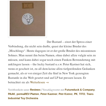
Der Bastard – einst der Spross einer
Verbindung, die nicht sein durfte, quasi der kleine Bruder des
„Mischlings“. Heute dagegen ist er der große Bruder des missratenen
Sohnes. Man nennt ihn beim Namen, ohne dabei allzu vulgär sein zu
müssen, und kann dabei sogar noch einen Funken Bewunderung mit
anklingen lassen – the lucky bastard u.s.w. Peter Kastner hat sich,
wenn er gescheit ist, zu all dem keine allzu tiefgreifenden Gedanken
gemacht, als er vor einiger Zeit die fünf in New York gezeugten
Bastarde in die Welt gesetzt und auf LP hat pressen lassen. Er
betrachtet sie als
Weiterlesen
→
Veröffentlicht unter
|
Verschlagwortet mit
,
Reviews
Futureduck & Company
,
,
,
,
,
,
PAAK
permaREV Platten
Peter Kastner
Petr Kstnrz
PK
TITO
Trans
Industrial Toy Orchestra