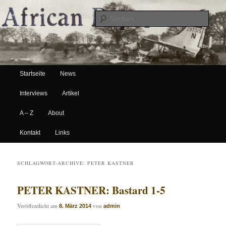
Suche
Hauptmenü
African Paper
Startseite
News
Zum Inhalt wechseln
Zum sekundären Inhalt wechseln
Interviews
Artikel
A – Z
About
Kontakt
Links
SCHLAGWORT-ARCHIVE:
PETER KASTNER
PETER KASTNER: Bastard 1-5
Veröffentlicht am
von
8. März 2014
admin