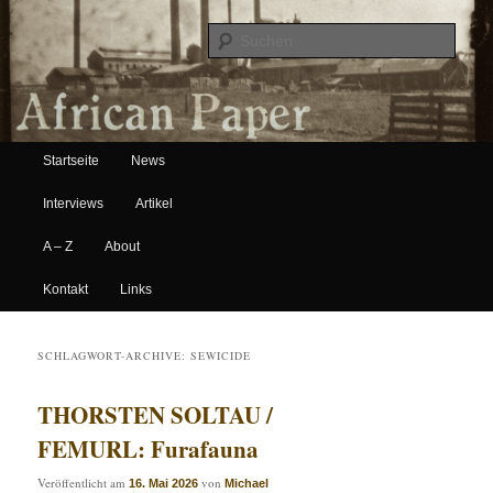
Suche
Hauptmenü
African Paper
Startseite
News
Zum Inhalt wechseln
Zum sekundären Inhalt wechseln
Interviews
Artikel
A – Z
About
Kontakt
Links
SCHLAGWORT-ARCHIVE:
SEWICIDE
THORSTEN SOLTAU /
FEMURL: Furafauna
Veröffentlicht am
von
16. Mai 2026
Michael