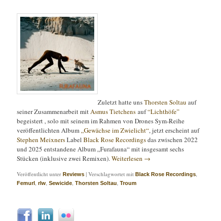
Zuletzt hatte uns
Thorsten Soltau
auf
seiner Zusammenarbeit mit
Asmus Tietchens
auf
“Lichthöfe”
begeistert , solo mit seinem im Rahmen von Drones Sym-Reihe
veröffentlichten Album
„Gewächse im Zwielicht“
, jetzt erscheint auf
Stephen Meixners
Label
Black Rose Recordings
das zwischen 2022
und 2025 entstandene Album „Furafauna“ mit insgesamt sechs
Stücken (inklusive zwei Remixen).
Weiterlesen
→
Veröffentlicht unter
|
Verschlagwortet mit
,
Reviews
Black Rose Recordings
,
,
,
,
Femurl
rlw
Sewicide
Thorsten Soltau
Troum