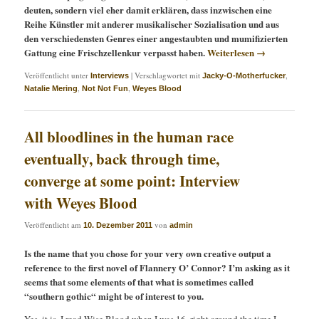
deuten, sondern viel eher damit erklären, dass inzwischen eine
Reihe Künstler mit anderer musikalischer Sozialisation und aus
den verschiedensten Genres einer angestaubten und mumifizierten
Gattung eine Frischzellenkur verpasst haben.
Weiterlesen
→
Veröffentlicht unter
|
Verschlagwortet mit
,
Interviews
Jacky-O-Motherfucker
,
,
Natalie Mering
Not Not Fun
Weyes Blood
All bloodlines in the human race
eventually, back through time,
converge at some point: Interview
with Weyes Blood
Veröffentlicht am
von
10. Dezember 2011
admin
Is the name that you chose for your very own creative output a
reference to the first novel of Flannery O’ Connor? I’m asking as it
seems that some elements of that what is sometimes called
“southern gothic“ might be of interest to you.