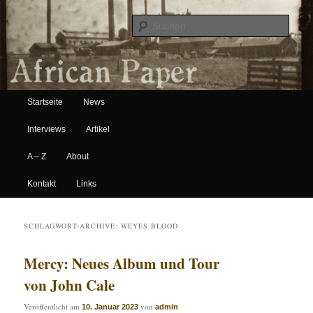
Suche
Hauptmenü
African Paper
Startseite
News
Zum Inhalt wechseln
Zum sekundären Inhalt wechseln
Interviews
Artikel
A – Z
About
Kontakt
Links
SCHLAGWORT-ARCHIVE:
WEYES BLOOD
Mercy: Neues Album und Tour
von John Cale
Veröffentlicht am
von
10. Januar 2023
admin