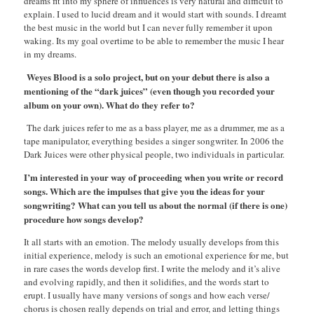
dreams fit into my sphere of influences is very natural and difficult to
explain. I used to lucid dream and it would start with sounds. I dreamt
the best music in the world but I can never fully remember it upon
waking. Its my goal overtime to be able to remember the music I hear
in my dreams.
Weyes Blood is a solo project, but on your debut there is also a
mentioning of the “dark juices” (even though you recorded your
album on your own). What do they refer to?
The dark juices refer to me as a bass player, me as a drummer, me as a
tape manipulator, everything besides a singer songwriter. In 2006 the
Dark Juices were other physical people, two individuals in particular.
I’m interested in your way of proceeding when you write or record
songs. Which are the impulses that give you the ideas for your
songwriting? What can you tell us about the normal (if there is one)
procedure how songs develop?
It all starts with an emotion. The melody usually develops from this
initial experience, melody is such an emotional experience for me, but
in rare cases the words develop first. I write the melody and it’s alive
and evolving rapidly, and then it solidifies, and the words start to
erupt. I usually have many versions of songs and how each verse/
chorus is chosen really depends on trial and error, and letting things