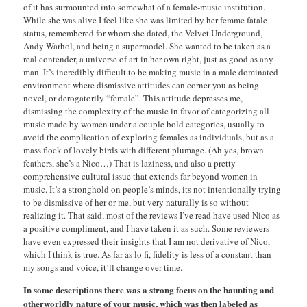
of it has surmounted into somewhat of a female-music institution.
While she was alive I feel like she was limited by her femme fatale
status, remembered for whom she dated, the Velvet Underground,
Andy Warhol, and being a supermodel. She wanted to be taken as a
real contender, a universe of art in her own right, just as good as any
man. It’s incredibly difficult to be making music in a male dominated
environment where dismissive attitudes can corner you as being
novel, or derogatorily “female”. This attitude depresses me,
dismissing the complexity of the music in favor of categorizing all
music made by women under a couple bold categories, usually to
avoid the complication of exploring females as individuals, but as a
mass flock of lovely birds with different plumage. (Ah yes, brown
feathers, she’s a Nico…) That is laziness, and also a pretty
comprehensive cultural issue that extends far beyond women in
music. It’s a stronghold on people’s minds, its not intentionally trying
to be dismissive of her or me, but very naturally is so without
realizing it. That said, most of the reviews I’ve read have used Nico as
a positive compliment, and I have taken it as such. Some reviewers
have even expressed their insights that I am not derivative of Nico,
which I think is true. As far as lo fi, fidelity is less of a constant than
my songs and voice, it’ll change over time.
In some descriptions there was a strong focus on the haunting and
otherworldly nature of your music, which was then labeled as