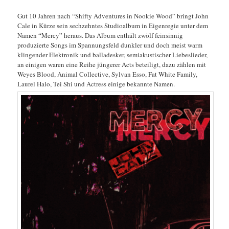
Gut 10 Jahren nach “Shifty Adventures in Nookie Wood” bringt John
Cale in Kürze sein sechzehntes Studioalbum in Eigenregie unter dem
Namen “Mercy” heraus. Das Album enthält zwölf feinsinnig
produzierte Songs im Spannungsfeld dunkler und doch meist warm
klingender Elektronik und balladesker, semiakustischer Liebeslieder,
an einigen waren eine Reihe jüngerer Acts beteiligt, dazu zählen mit
Weyes Blood, Animal Collective, Sylvan Esso, Fat White Family,
Laurel Halo, Tei Shi und Actress einige bekannte Namen.