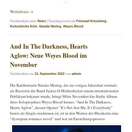
Weiterlesen
→
Veröffentlicht unter
|
Verschlagwortet mit
,
News
Festsaal Kreuzberg
,
,
Kulturkirche Köln
Natalie Mering
Weyes Blood
And In The Darkness, Hearts
Aglow: Neue Weyes Blood im
November
Veröffentlicht am
von
13. September 2022
admin
Die Kalifornierin Natalie Mering, die im vorigen Jahrzehnt erstmals
als Bassistin der Band Jackie-O-Motherfucker einem internationalen
Publikum bekannt wurde, bringt Mitte November das fünfte Album
ihres Soloprojektes Weyes Blood heraus. “And In The Darkness,
Hearts Aglow”, dessen Opener ”It’s Not Just Me, It’s Everybody”
bereis als Single erschienen ist, ist in den Worten der Musikerin eine
“dystopian romance novel” und war im Entstehungsprozess