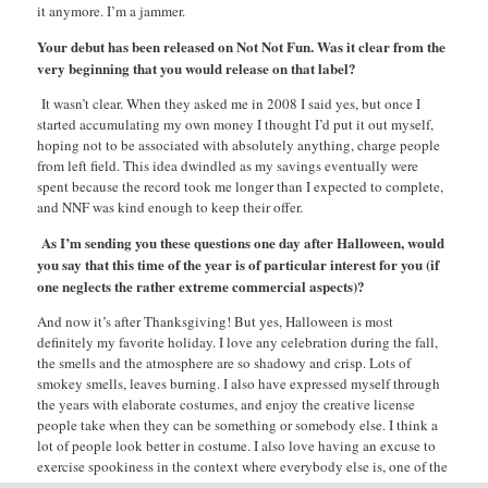
it anymore. I’m a jammer.
Your debut has been released on Not Not Fun. Was it clear from the
very beginning that you would release on that label?
It wasn’t clear. When they asked me in 2008 I said yes, but once I
started accumulating my own money I thought I’d put it out myself,
hoping not to be associated with absolutely anything, charge people
from left field. This idea dwindled as my savings eventually were
spent because the record took me longer than I expected to complete,
and NNF was kind enough to keep their offer.
As I’m sending you these questions one day after Halloween, would
you say that this time of the year is of particular interest for you (if
one neglects the rather extreme commercial aspects)?
And now it’s after Thanksgiving! But yes, Halloween is most
definitely my favorite holiday. I love any celebration during the fall,
the smells and the atmosphere are so shadowy and crisp. Lots of
smokey smells, leaves burning. I also have expressed myself through
the years with elaborate costumes, and enjoy the creative license
people take when they can be something or somebody else. I think a
lot of people look better in costume. I also love having an excuse to
exercise spookiness in the context where everybody else is, one of the
only holidays where death is acknowledged and playfully