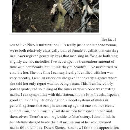
The fact I
sound like Nico is unintentional. Its really just a sonic phenomenon,
we’re both relatively classically trained female vocalists that can sing
in a lower register, generally keys that men sing in. We also both sing
slightly archaic melodies. I’ve never spent a tremendous amount of
time with her records, but I think they’re beautiful. I’ve never tried to
emulate her. The one time I can say I really identified with her was
very recently, I read an interview she gave in the early eighties where
she said her only regret was not being a man. This is an incredibly
potent quote, and so telling of the times in which Nico was creating
music. I can sympathize with this statement on a lot of levels, I spent a
good chunk of my life envying the support systems of males in
general, systems that can pin women up against one another, create
competition, and ultimately isolate women from one another, and
themselves. There’s a real tragic side to Nico’s story. I don’t think in
her lifetime she got to see the full maturation of her solo released
music (Marble Index, Desert Shore…), as now I think the appreciation