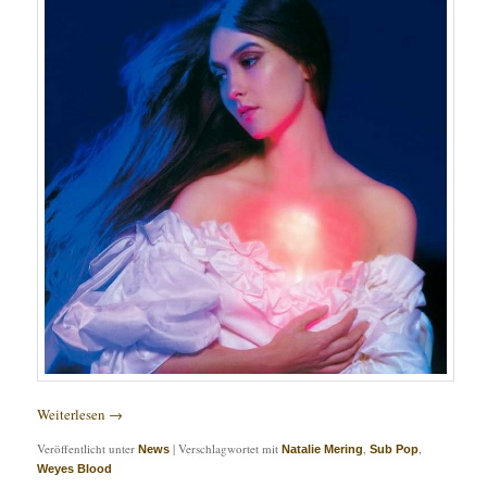
Weiterlesen
→
Veröffentlicht unter
|
Verschlagwortet mit
,
,
News
Natalie Mering
Sub Pop
Weyes Blood