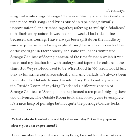
I’ve always
sang and wrote songs. Strange Chalices of Seeing was a Frankenstein
tape piece, with songs and lyrics buried in tape ether, primarily
improvisational and stitched together, referring to multiple “chalices”
of hallucinatory nature. It was made in a week, I had a dead line
because I was touring. I have always been split down the middle by
sonic explorations and song explorations, the two can rob each other
of the spotlight in their polarity, the sonic influences dominated
Strange Chalices of Seeing because of the time frame in which it was
made, and my fascination with underground tape/noise culture at the
time. But Weyes Blood used to be Wise Blood in ‘06, and I would just
play nylon string guitar acoustically and sing ballads. It’s always been
more like The Outside Room. I wouldn’t say I’ve found my voice on
the Outside Room, if anything I’ve found a different version of
Strange Chalices of Seeing—a more planned attempt at bridging these
two universes. The Outside Room took almost two years to complete,
it’s a nice heap of porridge but not quite the porridge Goldie locks
would choose.
What role do limited (cassette) releases play? Are they spaces
where you can experiment?
I am torn about tape releases. Everything I record to release takes a