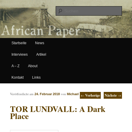
Suche
Hauptmenü
African Paper
Startseite
News
Zum Inhalt wechseln
Zum sekundären Inhalt wechseln
Interviews
Artikel
A – Z
About
Kontakt
Links
Artikelnavigation
Veröffentlicht am
von
24. Februar 2018
Michael
←
Vorherige
Nächste
→
TOR LUNDVALL: A Dark
Place