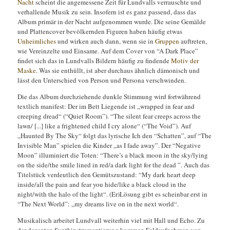
Nacht
scheint die angemessene Zeit für Lundvalls verrauschte und
verhallende Musik zu sein. Insofern ist es ganz passend, dass das
Album primär in der Nacht aufgenommen wurde. Die seine Gemälde
und Plattencover bevölkernden Figuren haben häufig etwas
Unheimliches
und wirken auch dann, wenn sie in
Gruppen
auftreten,
wie Vereinzelte und Einsame. Auf dem Cover von “A Dark Place”
findet sich das in Lundvalls Bildern häufig zu findende
Motiv der
Maske
. Was sie enthüllt, ist aber durchaus ähnlich dämonisch und
lässt den Unterschied von Person und Persona verschwinden.
Die das Album durchziehende dunkle Stimmung wird fortwährend
textlich manifest: Der im Bett Liegende ist „wrapped in fear and
creeping dread“ (“Quiet Room”). “The silent fear creeps across the
lawn/ [...] like a frightened child I cry alone“ (“The Void”). Auf
„Haunted By The Sky“ folgt das lyrische Ich den “Schatten”, auf “The
Invisible Man” spielen die Kinder „as I fade away”. Der “Negative
Moon” illuminiert die Toten: “There’s a black moon in the sky/lying
on the side/the smile lined in red/a dark light for the dead ”. Auch das
Titelstück verdeutlich den Gemütszustand: “My dark heart deep
inside/all the pain and fear you hide/like a black cloud in the
night/with the halo of the light“. (Er)Lösung gibt es scheinbar erst in
“The Next World”: „my dreams live on in the next world“.
Musikalisch arbeitet Lundvall weiterhin viel mit Hall und Echo. Zu