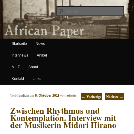
Suche
Hauptmenü
African Paper
Startseite
News
Zum Inhalt wechseln
Zum sekundären Inhalt wechseln
Interviews
Artikel
A – Z
About
Kontakt
Links
Artikelnavigation
Veröffentlicht am
von
8. Oktober 2011
admin
←
Vorherige
Nächste
→
Zwischen Rhythmus und
Kontemplation. Interview mit
der Musikerin Midori Hirano