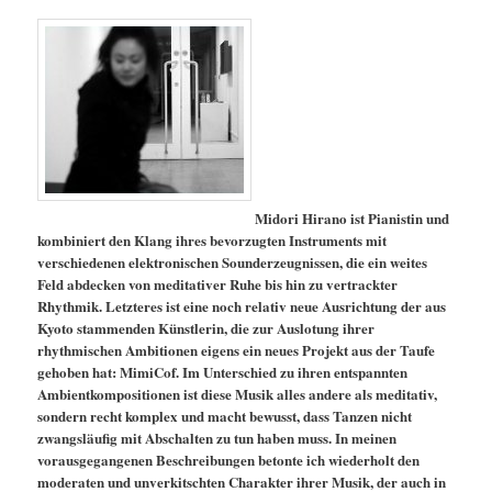
Midori Hirano ist Pianistin und
kombiniert den Klang ihres bevorzugten Instruments mit
verschiedenen elektronischen Sounderzeugnissen, die ein weites
Feld abdecken von meditativer Ruhe bis hin zu vertrackter
Rhythmik. Letzteres ist eine noch relativ neue Ausrichtung der aus
Kyoto stammenden Künstlerin, die zur Auslotung ihrer
rhythmischen Ambitionen eigens ein neues Projekt aus der Taufe
gehoben hat: MimiCof.
Im Unterschied zu ihren entspannten
Ambientkompositionen ist diese Musik alles andere als meditativ,
sondern recht komplex und macht bewusst, dass Tanzen nicht
zwangsläufig mit Abschalten zu tun haben muss. In meinen
vorausgegangenen Beschreibungen betonte ich wiederholt den
moderaten und unverkitschten Charakter ihrer Musik, der auch in