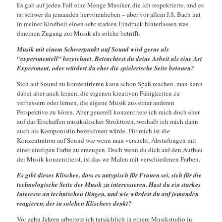
Es gab auf jeden Fall eine Menge Musiker, die ich respektierte, und es
ist schwer da jemanden hervorzuheben – aber vor allem J.S. Bach hat
in meiner Kindheit einen sehr starken Eindruck hinterlassen was
dmeinen Zugang zur Musik als solche betrifft.
Musik mit einem Schwerpunkt auf Sound wird gerne als
“experimentell“ bezeichnet. Betrachtest du deine Arbeit als eine Art
Experiment, oder würdest du eher die spielerische Seite betonen?
Sich auf Sound zu konzentrieren kann schon Spaß machen, man kann
dabei aber auch lernen, die eigenen kreativen Fähigkeiten zu
verbessern oder lernen, die eigene Musik aus einer anderen
Perspektive zu hören. Aber generell konzentriere ich mich doch eher
auf das Erschaffen musikalischer Strukturen, weshalb ich mich dann
auch als Komponistin bezeichnen würde. Für mich ist die
Konzentration auf Sound wie wenn man versucht, Abstufungen mit
einer einzigen Farbe zu erzeugen. Doch wenn du dich auf den Aufbau
der Musik konzentrierst, ist das we Malen mit verschiedenen Farben.
Es gibt dieses Klischee, dass es untypisch für Frauen sei, sich für die
technologische Seite der Musik zu interessieren. Hast du ein starkes
Interesse an technischen Dingen, und wie würdest du auf jemanden
reagieren, der in solchen Klischees denkt?
Vor zehn Jahren arbeitete ich tatsächlich in einem Musikstudio in