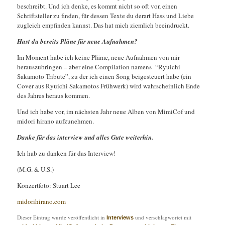
beschreibt. Und ich denke, es kommt nicht so oft vor, einen
Schriftsteller zu finden, für dessen Texte du derart Hass und Liebe
zugleich empfinden kannst. Das hat mich ziemlich beeindruckt.
Hast du bereits Pläne für neue Aufnahmen?
Im Moment habe ich keine Pläme, neue Aufnahmen von mir
herauszubringen – aber eine Compilation namens “Ryuichi
Sakamoto Tribute”, zu der ich einen Song beigesteuert habe (ein
Cover aus Ryuichi Sakamotos Frühwerk) wird wahrscheinlich Ende
des Jahres heraus kommen.
Und ich habe vor, im nächsten Jahr neue Alben von MimiCof und
midori hirano aufzunehmen.
Danke für das interview und alles Gute weiterhin.
Ich hab zu danken für das Interview!
(M.G. & U.S.)
Konzertfoto: Stuart Lee
midorihirano.com
Dieser Eintrag wurde veröffentlicht in
und verschlagwortet mit
Interviews