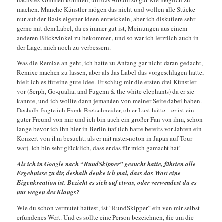
machen. Manche Künstler mögen das nicht und wollen alle Stücke
nur auf der Basis eigener Ideen entwickeln, aber ich diskutiere sehr
gerne mit dem Label, da es immer gut ist, Meinungen aus einem
anderen Blickwinkel zu bekommen, und so war ich letztlich auch in
der Lage, mich noch zu verbessern.
Was die Remixe an geht, ich hatte zu Anfang gar nicht daran gedacht,
Remixe machen zu lassen, aber als das Label das vorgeschlagen hatte,
hielt ich es für eine gute Idee. Er schlug mir die ersten drei Künstler
vor (Serph, Go-qualia, and Fugenn & the white elephants) da er sie
kannte, und ich wollte dann jemanden von meiner Seite dabei haben.
Deshalb fragte ich Frank Bretschneider, ob er Lust hätte – er ist ein
guter Freund von mir und ich bin auch ein großer Fan von ihm, schon
lange bevor ich ihn hier in Berlin traf (ich hatte bereits vor Jahren ein
Konzert von ihm besucht, als er mit raster-noton in Japan auf Tour
war). Ich bin sehr glücklich, dass er das für mich gamacht hat!
Als ich in Google nach “RundSkipper” gesucht hatte, führten alle
Ergebnisse zu dir, deshalb denke ich mal, dass das Wort eine
Eigenkreation ist. Bezieht es sich auf etwas, oder verwendest du es
nur wegen des Klangs?
Wie du schon vermutet hattest, ist “RundSkipper” ein von mir selbst
erfundenes Wort. Und es sollte eine Person bezeichnen, die um die