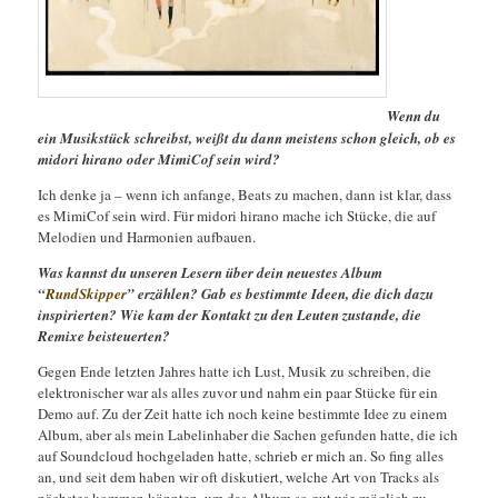
Wenn du
ein Musikstück schreibst, weißt du dann meistens schon gleich, ob es
midori hirano oder MimiCof sein wird?
Ich denke ja – wenn ich anfange, Beats zu machen, dann ist klar, dass
es MimiCof sein wird. Für midori hirano mache ich Stücke, die auf
Melodien und Harmonien aufbauen.
Was kannst du unseren Lesern über dein neuestes Album
“
RundSkipper
” erzählen? Gab es bestimmte Ideen, die dich dazu
inspirierten? Wie kam der Kontakt zu den Leuten zustande, die
Remixe beisteuerten?
Gegen Ende letzten Jahres hatte ich Lust, Musik zu schreiben, die
elektronischer war als alles zuvor und nahm ein paar Stücke für ein
Demo auf. Zu der Zeit hatte ich noch keine bestimmte Idee zu einem
Album, aber als mein Labelinhaber die Sachen gefunden hatte, die ich
auf Soundcloud hochgeladen hatte, schrieb er mich an. So fing alles
an, und seit dem haben wir oft diskutiert, welche Art von Tracks als
nächstes kommen könnten, um das Album so gut wie möglich zu