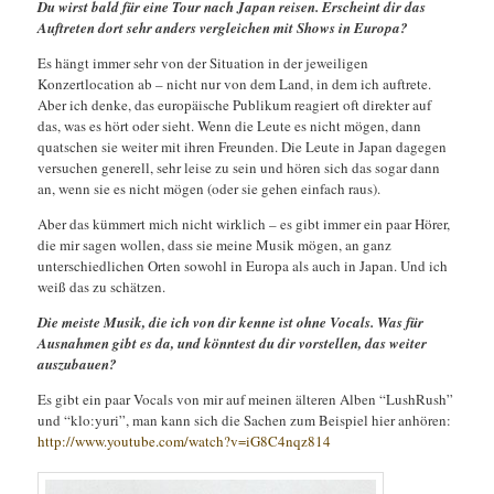
Du wirst bald für eine Tour nach Japan reisen. Erscheint dir das
Auftreten dort sehr anders vergleichen mit Shows in Europa?
Es hängt immer sehr von der Situation in der jeweiligen
Konzertlocation ab – nicht nur von dem Land, in dem ich auftrete.
Aber ich denke, das europäische Publikum reagiert oft direkter auf
das, was es hört oder sieht. Wenn die Leute es nicht mögen, dann
quatschen sie weiter mit ihren Freunden. Die Leute in Japan dagegen
versuchen generell, sehr leise zu sein und hören sich das sogar dann
an, wenn sie es nicht mögen (oder sie gehen einfach raus).
Aber das kümmert mich nicht wirklich – es gibt immer ein paar Hörer,
die mir sagen wollen, dass sie meine Musik mögen, an ganz
unterschiedlichen Orten sowohl in Europa als auch in Japan. Und ich
weiß das zu schätzen.
Die meiste Musik, die ich von dir kenne ist ohne Vocals. Was für
Ausnahmen gibt es da, und könntest du dir vorstellen, das weiter
auszubauen?
Es gibt ein paar Vocals von mir auf meinen älteren Alben “LushRush”
und “klo:yuri”, man kann sich die Sachen zum Beispiel hier anhören:
http://www.youtube.com/watch?v=iG8C4nqz814