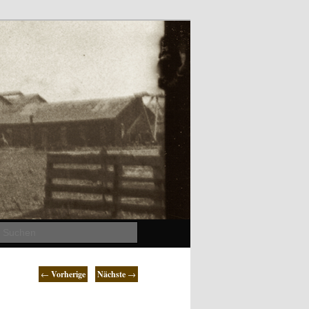
Suchen
←
Vorherige
Nächste
→