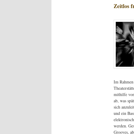
Zeitlos 
Im Rahmen 
Theaterstätt
mithilfe vo
ab, was spä
sich anzule
und ein Bas
elektronisc
werden. Ges
Grooves, ab