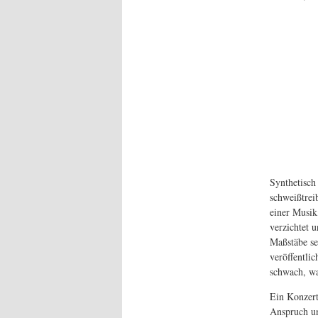
Synthetisch
schweißtrei
einer Musik,
verzichtet u
Maßstäbe se
veröffentlic
schwach, wa
Ein Konzert 
Anspruch un