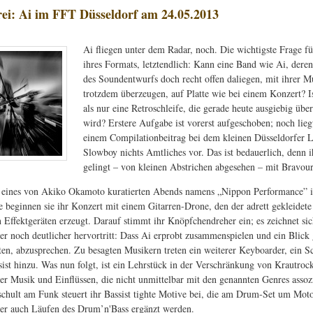
frei: Ai im FFT Düsseldorf am 24.05.2013
Ai fliegen unter dem Radar, noch. Die wichtigste Frage f
ihres Formats, letztendlich: Kann eine Band wie Ai, deren
des Soundentwurfs doch recht offen daliegen, mit ihrer M
trotzdem überzeugen, auf Platte wie bei einem Konzert? I
als nur eine Retroschleife, die gerade heute ausgiebig über
wird? Erstere Aufgabe ist vorerst aufgeschoben; noch lieg
einem Compilationbeitrag bei dem kleinen Düsseldorfer L
Slowboy nichts Amtliches vor. Das ist bedauerlich, denn 
gelingt – von kleinen Abstrichen abgesehen – mit Bravour
eines von Akiko Okamoto kuratierten Abends namens „Nippon Performance” i
e beginnen sie ihr Konzert mit einem Gitarren-Drone, den der adrett gekleidete 
n Effektgeräten erzeugt. Darauf stimmt ihr Knöpfchendreher ein; es zeichnet si
ter noch deutlicher hervortritt: Dass Ai erprobt zusammenspielen und ein Blick
iten, abzusprechen. Zu besagten Musikern treten ein weiterer Keyboarder, ein S
sist hinzu. Was nun folgt, ist ein Lehrstück in der Verschränkung von Krautroc
her Musik und Einflüssen, die nicht unmittelbar mit den genannten Genres assozi
chult am Funk steuert ihr Bassist tighte Motive bei, die am Drum-Set um Moto
er auch Läufen des Drum’n'Bass ergänzt werden.