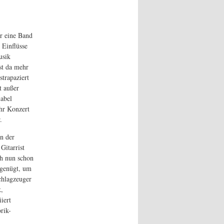
ür eine Band
 Einflüsse
usik
st da mehr
strapaziert
t außer
abel
ihr Konzert
.
n der
Gitarrist
ch nun schon
 genügt, um
chlagzeuger
k,
iert
rik-