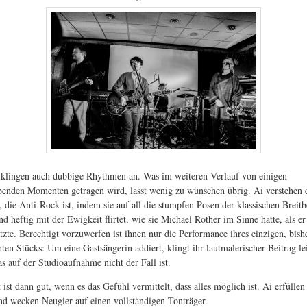
 klingen auch dubbige Rhythmen an. Was im weiteren Verlauf von einigen
benden Momenten getragen wird, lässt wenig zu wünschen übrig. Ai verstehen 
 die Anti-Rock ist, indem sie auf all die stumpfen Posen der klassischen Breitb
nd heftig mit der Ewigkeit flirtet, wie sie Michael Rother im Sinne hatte, als e
tzte. Berechtigt vorzuwerfen ist ihnen nur die Performance ihres einzigen, bish
hten Stücks: Um eine Gastsängerin addiert, klingt ihr lautmalerischer Beitrag le
s auf der Studioaufnahme nicht der Fall ist.
ist dann gut, wenn es das Gefühl vermittelt, dass alles möglich ist. Ai erfüllen
d wecken Neugier auf einen vollständigen Tonträger.