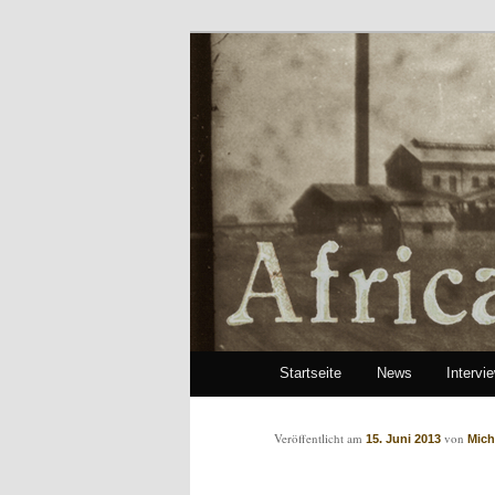
African Paper
Hauptmenü
Startseite
News
Intervi
Zum Inhalt wechseln
Zum sekundären Inhalt wech
Artikelnavigation
Veröffentlicht am
von
15. Juni 2013
Mich