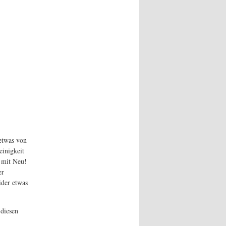
etwas von
einigkeit
r mit Neu!
er
ider etwas
 diesen