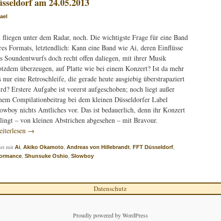
üsseldorf am 24.05.2013
ael
 fliegen unter dem Radar, noch. Die wichtigste Frage für eine Band
res Formats, letztendlich: Kann eine Band wie Ai, deren Einflüsse
s Soundentwurfs doch recht offen daliegen, mit ihrer Musik
otzdem überzeugen, auf Platte wie bei einem Konzert? Ist da mehr
s nur eine Retroschleife, die gerade heute ausgiebig überstrapaziert
rd? Erstere Aufgabe ist vorerst aufgeschoben; noch liegt außer
nem Compilationbeitrag bei dem kleinen Düsseldorfer Label
owboy nichts Amtliches vor. Das ist bedauerlich, denn ihr Konzert
lingt – von kleinen Abstrichen abgesehen – mit Bravour.
iterlesen
→
et mit
,
,
,
,
Ai
Akiko Okamoto
Andreas von Hillebrandt
FFT Düsseldorf
,
,
formance
Shunsuke Oshio
Slowboy
Datenschutz
Proudly powered by WordPress