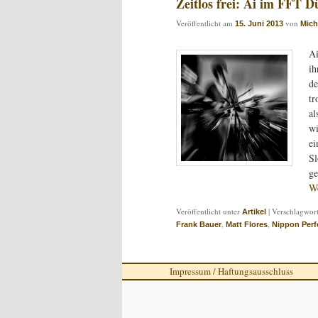
Zeitlos frei: Ai im FFT D
Veröffentlicht am
von
15. Juni 2013
Mich
Ai
ih
de
tr
al
wi
ei
Sl
ge
We
Veröffentlicht unter
|
Verschlagwort
Artikel
,
,
Frank Bauer
Matt Flores
Nippon Per
Impressum / Haftungsausschluss