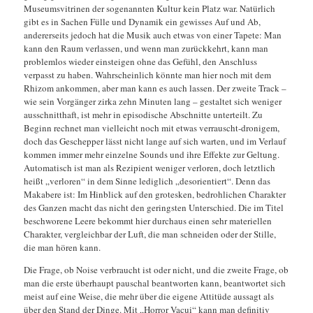
Museumsvitrinen der sogenannten Kultur kein Platz war. Natürlich
gibt es in Sachen Fülle und Dynamik ein gewisses Auf und Ab,
andererseits jedoch hat die Musik auch etwas von einer Tapete: Man
kann den Raum verlassen, und wenn man zurückkehrt, kann man
problemlos wieder einsteigen ohne das Gefühl, den Anschluss
verpasst zu haben. Wahrscheinlich könnte man hier noch mit dem
Rhizom ankommen, aber man kann es auch lassen. Der zweite Track –
wie sein Vorgänger zirka zehn Minuten lang – gestaltet sich weniger
ausschnitthaft, ist mehr in episodische Abschnitte unterteilt. Zu
Beginn rechnet man vielleicht noch mit etwas verrauscht-dronigem,
doch das Geschepper lässt nicht lange auf sich warten, und im Verlauf
kommen immer mehr einzelne Sounds und ihre Effekte zur Geltung.
Automatisch ist man als Rezipient weniger verloren, doch letztlich
heißt „verloren“ in dem Sinne lediglich „desorientiert“. Denn das
Makabere ist: Im Hinblick auf den grotesken, bedrohlichen Charakter
des Ganzen macht das nicht den geringsten Unterschied. Die im Titel
beschworene Leere bekommt hier durchaus einen sehr materiellen
Charakter, vergleichbar der Luft, die man schneiden oder der Stille,
die man hören kann.
Die Frage, ob Noise verbraucht ist oder nicht, und die zweite Frage, ob
man die erste überhaupt pauschal beantworten kann, beantwortet sich
meist auf eine Weise, die mehr über die eigene Attitüde aussagt als
über den Stand der Dinge. Mit „Horror Vacui“ kann man definitiv