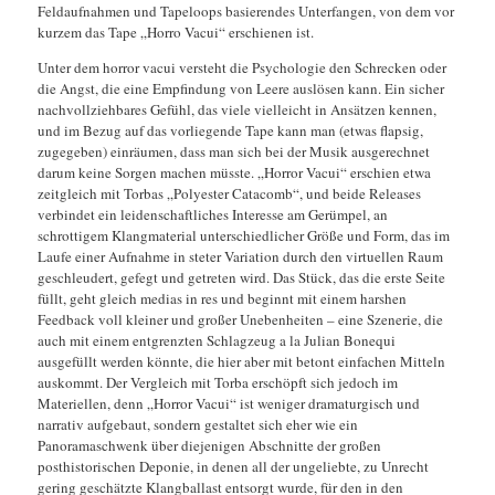
Feldaufnahmen und Tapeloops basierendes Unterfangen, von dem vor
kurzem das Tape „Horro Vacui“ erschienen ist.
Unter dem horror vacui versteht die Psychologie den Schrecken oder
die Angst, die eine Empfindung von Leere auslösen kann. Ein sicher
nachvollziehbares Gefühl, das viele vielleicht in Ansätzen kennen,
und im Bezug auf das vorliegende Tape kann man (etwas flapsig,
zugegeben) einräumen, dass man sich bei der Musik ausgerechnet
darum keine Sorgen machen müsste. „Horror Vacui“ erschien etwa
zeitgleich mit Torbas „Polyester Catacomb“, und beide Releases
verbindet ein leidenschaftliches Interesse am Gerümpel, an
schrottigem Klangmaterial unterschiedlicher Größe und Form, das im
Laufe einer Aufnahme in steter Variation durch den virtuellen Raum
geschleudert, gefegt und getreten wird. Das Stück, das die erste Seite
füllt, geht gleich medias in res und beginnt mit einem harshen
Feedback voll kleiner und großer Unebenheiten – eine Szenerie, die
auch mit einem entgrenzten Schlagzeug a la Julian Bonequi
ausgefüllt werden könnte, die hier aber mit betont einfachen Mitteln
auskommt. Der Vergleich mit Torba erschöpft sich jedoch im
Materiellen, denn „Horror Vacui“ ist weniger dramaturgisch und
narrativ aufgebaut, sondern gestaltet sich eher wie ein
Panoramaschwenk über diejenigen Abschnitte der großen
posthistorischen Deponie, in denen all der ungeliebte, zu Unrecht
gering geschätzte Klangballast entsorgt wurde, für den in den