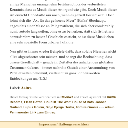
einige Menschen unangenehm berühren, trotz der verbreiteten
Kenntnis, dass es Musik dieser Art irgendwie gibt. Doch Musik dieser
Art erreicht Unbedarfte nur noch, wenn es gezielt forciert wird. Doch
lohnt sich die “Axt für das gefrorene Meer” (Kafka) überhaupt,
angesichts einer Masse an Phlegmatikern, die sich eher comfortably
numb zutode langweilen, ohne es zu bemerken, statt sich ästhetisch
herausfordern zu lassen? Geschieht es nicht, so ist diese Musik eben
eine sehr spezielle Form urbaner Folklore.
Nun gibt es immer wieder Beispiele dafür, dass solche Nieschen nicht
allzu abgeschottet sein müssen, und so regt die Beobachtung, dass
unsere Gesellschaft – gerade im Zeitalter des anhaltenden globalen
Zusammenrückens – immer mehr die Gestalt einer Ansammlung von
Parallelwelten bekommt, vielleicht zu ganz lohnenswerten
Entdeckungen an. (U.S.)
Label:
Aaltra
Dieser Eintrag wurde veröffentlicht in
und verschlagwortet mit
Reviews
Aaltra
,
,
,
,
Records
Flesh Coffin
Hour Of The Wolf
House of Bats
Jabber
,
,
,
,
von
.
Garland
Lupus Golem
Sinje Bjerga
Torba
Torture Gnosis
admin
.
Permanenter Link zum Eintrag
Impressum / Haftungsausschluss