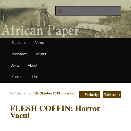
Suche
Hauptmenü
African Paper
Startseite
News
Zum Inhalt wechseln
Zum sekundären Inhalt wechseln
Interviews
Artikel
A – Z
About
Kontakt
Links
Artikelnavigation
Veröffentlicht am
von
19. Oktober 2013
admin
←
Vorherige
Nächste
→
FLESH COFFIN: Horror
Vacui