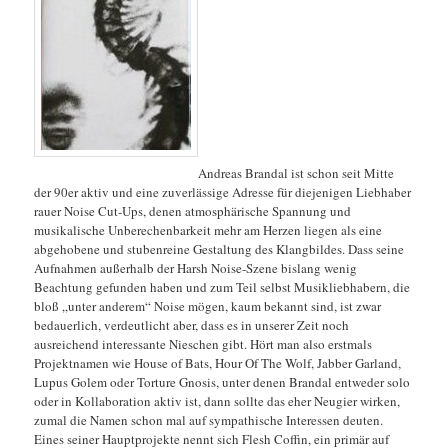
Andreas Brandal ist schon seit Mitte
der 90er aktiv und eine zuverlässige Adresse für diejenigen Liebhaber
rauer Noise Cut-Ups, denen atmosphärische Spannung und
musikalische Unberechenbarkeit mehr am Herzen liegen als eine
abgehobene und stubenreine Gestaltung des Klangbildes. Dass seine
Aufnahmen außerhalb der Harsh Noise-Szene bislang wenig
Beachtung gefunden haben und zum Teil selbst Musikliebhabern, die
bloß „unter anderem“ Noise mögen, kaum bekannt sind, ist zwar
bedauerlich, verdeutlicht aber, dass es in unserer Zeit noch
ausreichend interessante Nieschen gibt. Hört man also erstmals
Projektnamen wie House of Bats, Hour Of The Wolf, Jabber Garland,
Lupus Golem oder Torture Gnosis, unter denen
Brandal entweder solo
oder in Kollaboration aktiv ist, dann sollte das eher Neugier wirken,
zumal die Namen schon mal auf sympathische Interessen deuten.
Eines seiner Hauptprojekte nennt sich Flesh Coffin, ein primär auf