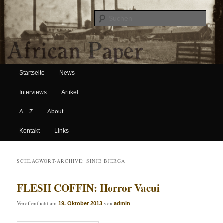
Suche
Hauptmenü
African Paper
Startseite
News
Zum Inhalt wechseln
Zum sekundären Inhalt wechseln
Interviews
Artikel
A – Z
About
Kontakt
Links
SCHLAGWORT-ARCHIVE:
SINJE BJERGA
FLESH COFFIN: Horror Vacui
Veröffentlicht am
von
19. Oktober 2013
admin