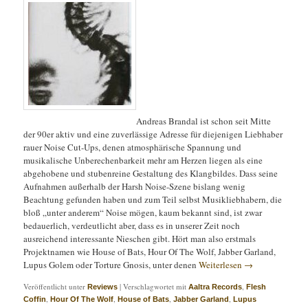
Andreas Brandal ist schon seit Mitte
der 90er aktiv und eine zuverlässige Adresse für diejenigen Liebhaber
rauer Noise Cut-Ups, denen atmosphärische Spannung und
musikalische Unberechenbarkeit mehr am Herzen liegen als eine
abgehobene und stubenreine Gestaltung des Klangbildes. Dass seine
Aufnahmen außerhalb der Harsh Noise-Szene bislang wenig
Beachtung gefunden haben und zum Teil selbst Musikliebhabern, die
bloß „unter anderem“ Noise mögen, kaum bekannt sind, ist zwar
bedauerlich, verdeutlicht aber, dass es in unserer Zeit noch
ausreichend interessante Nieschen gibt. Hört man also erstmals
Projektnamen wie House of Bats, Hour Of The Wolf, Jabber Garland,
Lupus Golem oder Torture Gnosis, unter denen
Weiterlesen
→
Veröffentlicht unter
|
Verschlagwortet mit
,
Reviews
Aaltra Records
Flesh
,
,
,
,
Coffin
Hour Of The Wolf
House of Bats
Jabber Garland
Lupus