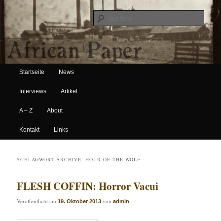
Suche
Hauptmenü
African Paper
Startseite
News
Zum Inhalt wechseln
Zum sekundären Inhalt wechseln
Interviews
Artikel
A – Z
About
Kontakt
Links
SCHLAGWORT-ARCHIVE:
HOUR OF THE WOLF
FLESH COFFIN: Horror Vacui
Veröffentlicht am
von
19. Oktober 2013
admin