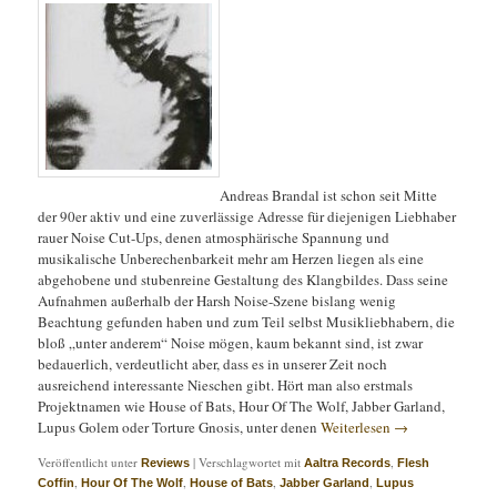
Andreas Brandal ist schon seit Mitte
der 90er aktiv und eine zuverlässige Adresse für diejenigen Liebhaber
rauer Noise Cut-Ups, denen atmosphärische Spannung und
musikalische Unberechenbarkeit mehr am Herzen liegen als eine
abgehobene und stubenreine Gestaltung des Klangbildes. Dass seine
Aufnahmen außerhalb der Harsh Noise-Szene bislang wenig
Beachtung gefunden haben und zum Teil selbst Musikliebhabern, die
bloß „unter anderem“ Noise mögen, kaum bekannt sind, ist zwar
bedauerlich, verdeutlicht aber, dass es in unserer Zeit noch
ausreichend interessante Nieschen gibt. Hört man also erstmals
Projektnamen wie House of Bats, Hour Of The Wolf, Jabber Garland,
Lupus Golem oder Torture Gnosis, unter denen
Weiterlesen
→
Veröffentlicht unter
|
Verschlagwortet mit
,
Reviews
Aaltra Records
Flesh
,
,
,
,
Coffin
Hour Of The Wolf
House of Bats
Jabber Garland
Lupus