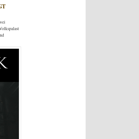
WGT
wei
Volkspalast
und