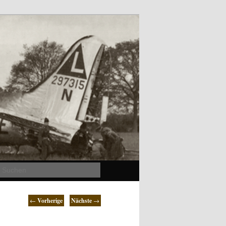
Suchen
←
Vorherige
Nächste
→