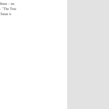
 Album – im
- ”The True
Satan is