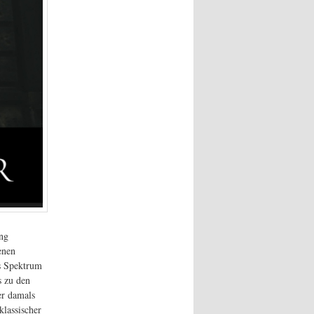
ng
enen
es Spektrum
s zu den
er damals
klassischer