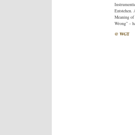
Instrumentie
Entstehen. 
Meaning of 
Wrong” – ha
@ WGT