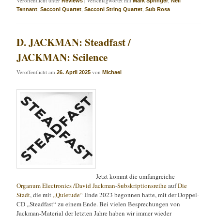
Veröffentlicht unter
|
Verschlagwortet mit
,
Reviews
Mark Springer
Neil
,
,
,
Tennant
Sacconi Quartet
Sacconi String Quartet
Sub Rosa
D. JACKMAN: Steadfast /
JACKMAN: Scilence
Veröffentlicht am
von
26. April 2025
Michael
Jetzt kommt die umfangreiche
Organum Electronics
/David Jackman
-
Subskriptionsreihe
auf
Die
Stadt
, die mit
„Quietude“
Ende 2023 begonnen hatte, mit der Doppel-
CD „Steadfast“ zu einem Ende. Bei vielen Besprechungen von
Jackman-Material der letzten Jahre haben wir immer wieder