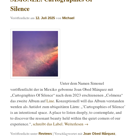
Silence
Veröffentlicht am
von
12. Juli 2025
Michael
Unter dem Namen Simonel
veröffentlicht der in Mexiko geborene Joan Obed Márquez mit
„Cartographies Of Silence“ nach dem 2023 erschienenen „Colmena“
das zweite Album auf
Line
. Konzeptionell will das Album verstanden
werden als Antidot zum ubiquitären Lärm: „’Cartographies of Silence’
is an intentional space. A place to listen deeply, to contemplate, and
to discover the resonant beauty held within the quiet corners of our
experience.“,
schreibt das Label
.
Weiterlesen
→
Veröffentlicht unter
|
Verschlagwortet mit
,
Reviews
Joan Obed Márquez