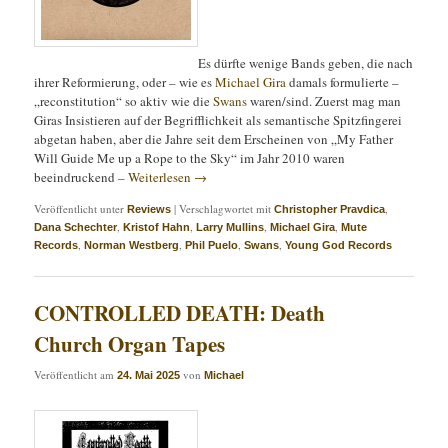
Es dürfte wenige Bands geben, die nach
ihrer Reformierung, oder – wie es
Michael Gira
damals formulierte –
„reconstitution“ so aktiv wie die
Swans
waren/sind. Zuerst mag man
Giras Insistieren auf der Begrifflichkeit als semantische Spitzfingerei
abgetan haben, aber die Jahre seit dem Erscheinen von „My Father
Will Guide Me up a Rope to the Sky“ im Jahr 2010 waren
beeindruckend –
Weiterlesen
→
Veröffentlicht unter
|
Verschlagwortet mit
,
Reviews
Christopher Pravdica
,
,
,
,
Dana Schechter
Kristof Hahn
Larry Mullins
Michael Gira
Mute
,
,
,
,
Records
Norman Westberg
Phil Puelo
Swans
Young God Records
CONTROLLED DEATH: Death
Church Organ Tapes
Veröffentlicht am
von
24. Mai 2025
Michael