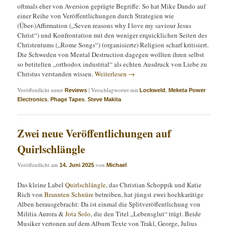
oftmals eher von Aversion geprägte Begriffe: So hat Mike Dando auf
einer Reihe von Veröffentlichungen durch Strategien wie
(Über-)Affirmation („Seven reasons why I love my saviour Jesus
Christ“) und Konfrontation mit den weniger erquicklichen Seiten des
Christentums („Rome Songs“) (organisierte) Religion scharf kritisiert.
Die Schweden von Mental Destruction dagegen wollten ihren selbst
so betitelten „orthodox industrial“ als echten Ausdruck von Liebe zu
Christus verstanden wissen.
Weiterlesen
→
Veröffentlicht unter
|
Verschlagwortet mit
,
Reviews
Lockweld
Meketa Power
,
,
Electronics
Phage Tapes
Steve Makita
Zwei neue Veröffentlichungen auf
Quirlschlängle
Veröffentlicht am
von
14. Juni 2025
Michael
Das kleine Label
Quirlschlängle
, das Christian Schoppik und Katie
Rich von
Brannten Schnüre
betreiben, hat jüngst zwei hochkarätige
Alben herausgebracht: Da ist einmal die Splitveröffentlichung von
Militia Aurora &
Jota Solo
, die den Titel „Lebensglut“ trägt. Beide
Musiker vertonen auf dem Album Texte von Trakl, George, Julius