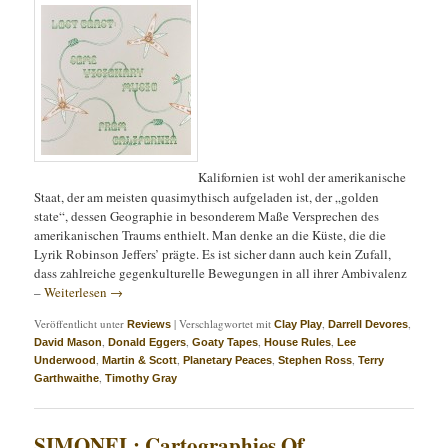
Kalifornien ist wohl der amerikanische
Staat, der am meisten quasimythisch aufgeladen ist, der „golden
state“, dessen Geographie in besonderem Maße Versprechen des
amerikanischen Traums enthielt. Man denke an die Küste, die die
Lyrik Robinson Jeffers’ prägte. Es ist sicher dann auch kein Zufall,
dass zahlreiche gegenkulturelle Bewegungen in all ihrer Ambivalenz
–
Weiterlesen
→
Veröffentlicht unter
|
Verschlagwortet mit
,
,
Reviews
Clay Play
Darrell Devores
,
,
,
,
David Mason
Donald Eggers
Goaty Tapes
House Rules
Lee
,
,
,
,
Underwood
Martin & Scott
Planetary Peaces
Stephen Ross
Terry
,
Garthwaithe
Timothy Gray
SIMONEL: Cartographies Of