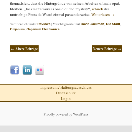
thematisiert, dass die Hintergründe von seinen Arbeiten oftmals opak
bleiben. „Jackman’s work is one clouded mystery“,
schrieb
der
umtriebige Frans de Waard einmal passenderweise.
Weiterlesen
→
Veröffentlicht unter
|
Verschlagwortet mit
,
,
Reviews
David Jackman
Die Stadt
,
Organum
Organum Electronics
Artikelnavigation
←
Ältere Beiträge
Neuere Beiträge
→
Impressum / Haftungsausschluss
Datenschutz
Login
Proudly powered by WordPress