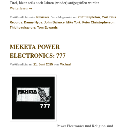
Titel, Ideen teils nach Jahren (wieder) aufgegriffen wurden.
Weiterlesen
→
Veröffentlicht unter
|
Verschlagwortet mit
,
,
Reviews
Cliff Stapleton
Coil
Dais
,
,
,
,
,
Records
Danny Hyde
John Balance
Mike York
Peter Christopherson
,
Thighpaulsandra
Tom Edwards
MEKETA POWER
ELECTRONICS: 777
Veröffentlicht am
von
21. Juni 2025
Michael
Power Electronics und Religion sind