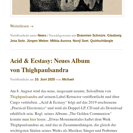
Weiterlesen
→
Veröffentlicht unter
|
Verschlagwortet mit
,
,
News
Brannten Schnüre
Glasberg
,
,
,
,
Jota Solo
Jürgen Weber
Militia Aurora
Nový Svet
Quirlschlängle
Acid & Ecstasy: Neues Album
von Thighpaulsandra
Veröffentlicht am
von
10. Juni 2025
Michael
Am 8. August wird das neue, insgesamt neunte, Soloalbum von
Thighpaulsandra
auf seinem Label Retractor veröffentlicht und über
Cargo vertrieben. „Acid & Ecstasy“ folgt auf das 2019 erschienene
„Practical Electronics“ und wird als Doppel-LP, CD und als Download
erhältlich sein. Bzgl. seines Albums „The Golden Communion“
konnte man
hier
lesen: „Etwas Monumentales haftet dem Werk
Thighpaulsandras an, und das in Zusammenhängen, die gleich die
wichtigsten Säulen seines Werks als Musiker, Sänger und Performer