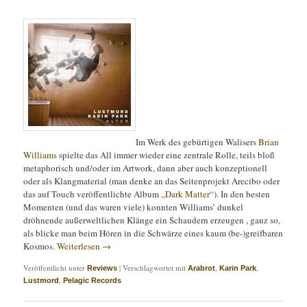
Im Werk des gebürtigen Walisers
Brian
Williams
spielte das All immer wieder eine zentrale Rolle, teils bloß
metaphorisch und/oder im Artwork, dann aber auch konzeptionell
oder als Klangmaterial (man denke an das Seitenprojekt Arecibo oder
das auf Touch veröffentlichte Album
„Dark Matter“
). In den besten
Momenten (und das waren viele) konnten Williams’ dunkel
dröhnende außerweltlichen Klänge ein Schaudern erzeugen , ganz so,
als blicke man beim Hören in die Schwärze eines kaum (be-)greifbaren
Kosmos.
Weiterlesen
→
Veröffentlicht unter
|
Verschlagwortet mit
,
,
Reviews
Arabrot
Karin Park
,
Lustmord
Pelagic Records