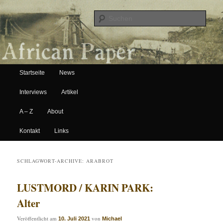
Suche
Hauptmenü
African Paper
Startseite
News
Zum Inhalt wechseln
Zum sekundären Inhalt wechseln
Interviews
Artikel
A – Z
About
Kontakt
Links
SCHLAGWORT-ARCHIVE:
ARABROT
LUSTMORD / KARIN PARK:
Alter
Veröffentlicht am
von
10. Juli 2021
Michael