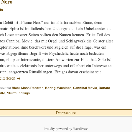
 Nero
in
n Debüt ist „Fiume Nero“ nur im allerformalsten Sinne, denn
nato Epiro ist im italienischen Underground kein Unbekannter und
ch Leser unserer Seiten sollten den Namen kennen. Er ist Teil des
os Cannibal Movie, das mit Orgel und Schlagwerk die Geister alter
ploitation-Filme beschwört und zugleich auf die Frage, was ein
was abgegriffener Begriff wie Psychedelic heute noch bedeuten
nn, ein paar interessante, düstere Antworten zur Hand hat. Solo ist
iro weitaus elektronischer unterwegs und offenbart ein Interesse an
rten, entgrenzten Ritualklängen. Einiges davon erscheint seit
iterlesen
→
rtet mit
,
,
,
Black Moss Records
Boring Machines
Cannibal Movie
Donato
,
lto
Sturmundrugs
Datenschutz
Proudly powered by WordPress