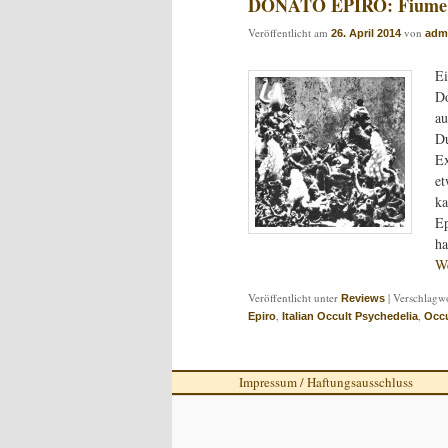
DONATO EPIRO: Fiume
Veröffentlicht am
von
26. April 2014
adm
Ei
Do
au
Du
Ex
et
ka
Ep
ha
We
Veröffentlicht unter
|
Verschlagwo
Reviews
,
,
Epiro
Italian Occult Psychedelia
Occu
Impressum / Haftungsausschluss