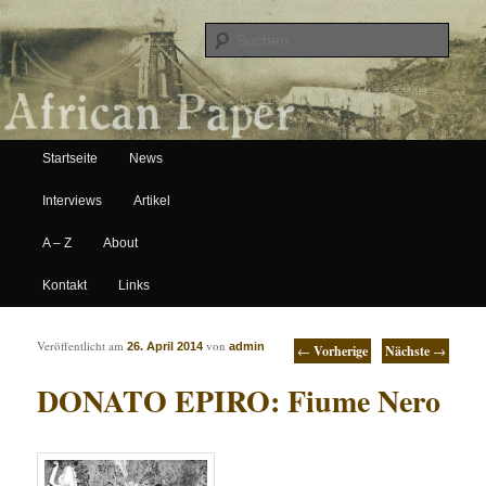
Suche
Hauptmenü
African Paper
Startseite
News
Zum Inhalt wechseln
Zum sekundären Inhalt wechseln
Interviews
Artikel
A – Z
About
Kontakt
Links
Artikelnavigation
Veröffentlicht am
von
26. April 2014
admin
←
Vorherige
Nächste
→
DONATO EPIRO: Fiume Nero