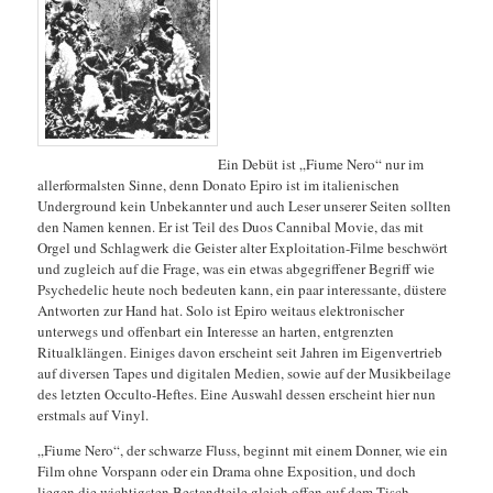
Ein Debüt ist „Fiume Nero“ nur im
allerformalsten Sinne, denn Donato Epiro ist im italienischen
Underground kein Unbekannter und auch Leser unserer Seiten sollten
den Namen kennen. Er ist Teil des Duos Cannibal Movie, das mit
Orgel und Schlagwerk die Geister alter Exploitation-Filme beschwört
und zugleich auf die Frage, was ein etwas abgegriffener Begriff wie
Psychedelic heute noch bedeuten kann, ein paar interessante, düstere
Antworten zur Hand hat. Solo ist Epiro weitaus elektronischer
unterwegs und offenbart ein Interesse an harten, entgrenzten
Ritualklängen. Einiges davon erscheint seit
Jahren im Eigenvertrieb
auf diversen Tapes und digitalen Medien, sowie auf der Musikbeilage
des letzten Occulto-Heftes. Eine Auswahl dessen erscheint hier nun
erstmals auf Vinyl.
„Fiume Nero“, der schwarze Fluss, beginnt mit einem Donner, wie ein
Film ohne Vorspann oder ein Drama ohne Exposition, und doch
liegen die wichtigsten Bestandteile gleich offen auf dem Tisch.