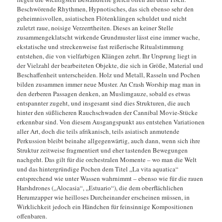
Beschwörende Rhythmen, Hypnotisches, das sich ebenso sehr den
geheimnisvollen, asiatischen Flötenklängen schuldet und nicht
zuletzt raue, noisige Verzerrtheiten. Dieses an keiner Stelle
zusammengeklatscht wirkende Grundmuster lässt eine immer wache,
ekstatische und streckenweise fast reißerische Ritualstimmung
entstehen, die von vielfarbigen Klängen zehrt. Ihr Ursprung liegt in
der Vielzahl der bearbeiteten Objekte, die sich in Größe, Material und
Beschaffenheit unterscheiden. Holz und Metall, Rasseln und Pochen
bilden zusammen immer neue Muster. An Crash Worship mag man in
den derberen Passagen denken, an Muslimgauze, sobald es etwas
entspannter zugeht, und insgesamt sind dies Strukturen, die auch
hinter den süßlicheren Rauchschwaden der Cannibal Movie-Stücke
erkennbar sind. Von diesem Ausgangspunkt aus entstehen Variationen
aller Art, doch die teils afrikanisch, teils asiatisch anmutende
Perkussion bleibt beinahe allgegenwärtig, auch dann, wenn sich ihre
Struktur zeitweise fragmentiert und eher tastenden Bewegungen
nachgeht. Das gilt für die orchestralen Momente – wo man die Welt
und das hintergründige Pochen dem Titel „La vita aquatica“
entsprechend wie unter Wassen wahrnimmt – ebenso wie für die rauen
Harshdrones („Alocasia“, „Estuario“), die dem oberflächlichen
Herumzapper wie heilloses Durcheinander erscheinen müssen, in
Wirklichkeit jedoch ein Händchen für feinsinnige Kompositionen
offenbaren.