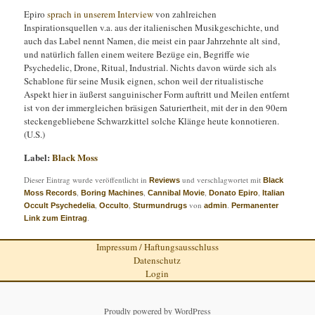
Epiro
sprach in unserem Interview
von zahlreichen
Inspirationsquellen v.a. aus der italienischen Musikgeschichte, und
auch das Label nennt Namen, die meist ein paar Jahrzehnte alt sind,
und natürlich fallen einem weitere Bezüge ein, Begriffe wie
Psychedelic, Drone, Ritual, Industrial. Nichts davon würde sich als
Schablone für seine Musik eignen, schon weil der ritualistische
Aspekt hier in äußerst sanguinischer Form auftritt und Meilen entfernt
ist von der immergleichen bräsigen Saturiertheit, mit der in den 90ern
steckengebliebene Schwarzkittel solche Klänge heute konnotieren.
(U.S.)
Label:
Black Moss
Dieser Eintrag wurde veröffentlicht in
und verschlagwortet mit
Reviews
Black
,
,
,
,
Moss Records
Boring Machines
Cannibal Movie
Donato Epiro
Italian
,
,
von
.
Occult Psychedelia
Occulto
Sturmundrugs
admin
Permanenter
.
Link zum Eintrag
Impressum / Haftungsausschluss
Datenschutz
Login
Proudly powered by WordPress