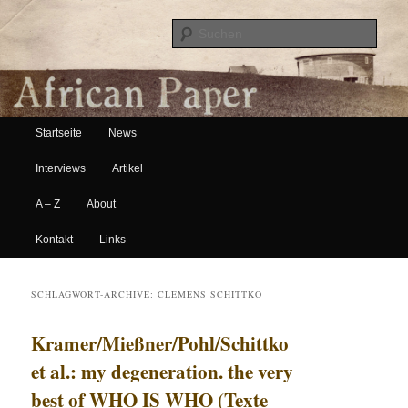
Suche
Hauptmenü
African Paper
Startseite
News
Zum Inhalt wechseln
Zum sekundären Inhalt wechseln
Interviews
Artikel
A – Z
About
Kontakt
Links
SCHLAGWORT-ARCHIVE:
CLEMENS SCHITTKO
Kramer/Mießner/Pohl/Schittko
et al.: my degeneration. the very
best of WHO IS WHO (Texte