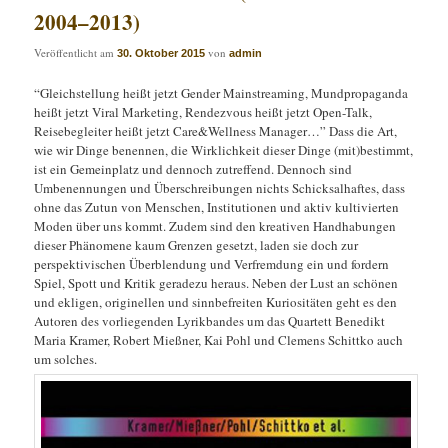
2004–2013)
Veröffentlicht am
von
30. Oktober 2015
admin
“Gleichstellung heißt jetzt Gender Mainstreaming, Mundpropaganda
heißt jetzt Viral Marketing, Rendezvous heißt jetzt Open-Talk,
Reisebegleiter heißt jetzt Care&Wellness Manager…” Dass die Art,
wie wir Dinge benennen, die Wirklichkeit dieser Dinge (mit)bestimmt,
ist ein Gemeinplatz und dennoch zutreffend. Dennoch sind
Umbenennungen und Überschreibungen nichts Schicksalhaftes, dass
ohne das Zutun von Menschen, Institutionen und aktiv kultivierten
Moden über uns kommt. Zudem sind den kreativen Handhabungen
dieser Phänomene kaum Grenzen gesetzt, laden sie doch zur
perspektivischen Überblendung und Verfremdung ein und fordern
Spiel, Spott und Kritik geradezu heraus. Neben der Lust an schönen
und ekligen, originellen und sinnbefreiten Kuriositäten geht es den
Autoren des vorliegenden Lyrikbandes um das Quartett Benedikt
Maria Kramer, Robert Mießner, Kai Pohl und Clemens Schittko auch
um solches.