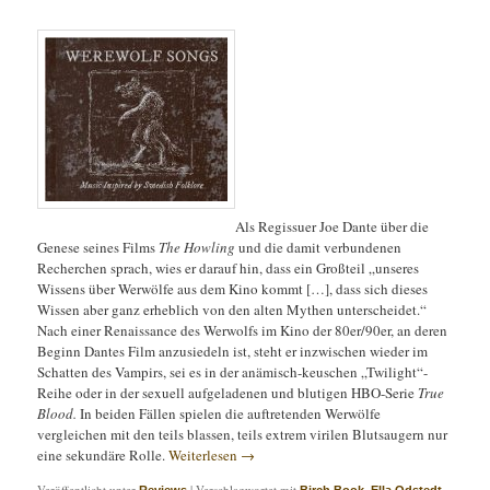
Als Regissuer Joe Dante über die
Genese seines Films
The
Howling
und die damit verbundenen
Recherchen sprach, wies er darauf hin, dass ein Großteil „unseres
Wissens über Werwölfe aus dem Kino kommt […], dass sich dieses
Wissen aber ganz erheblich von den alten Mythen unterscheidet.“
Nach einer Renaissance des Werwolfs im Kino der 80er/90er, an deren
Beginn Dantes Film anzusiedeln ist, steht er inzwischen wieder im
Schatten des Vampirs, sei es in der anämisch-keuschen „Twilight“-
Reihe oder in der sexuell aufgeladenen und blutigen HBO-Serie
True
Blood.
In beiden Fällen spielen die auftretenden Werwölfe
vergleichen mit den teils blassen, teils extrem virilen Blutsaugern nur
eine sekundäre Rolle.
Weiterlesen
→
Veröffentlicht unter
|
Verschlagwortet mit
,
,
Reviews
Birch Book
Ella Odstedt