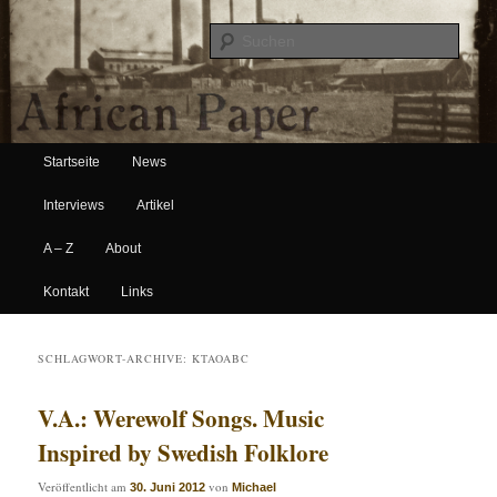
Suche
Hauptmenü
African Paper
Startseite
News
Zum Inhalt wechseln
Zum sekundären Inhalt wechseln
Interviews
Artikel
A – Z
About
Kontakt
Links
SCHLAGWORT-ARCHIVE:
KTAOABC
V.A.: Werewolf Songs. Music
Inspired by Swedish Folklore
Veröffentlicht am
von
30. Juni 2012
Michael