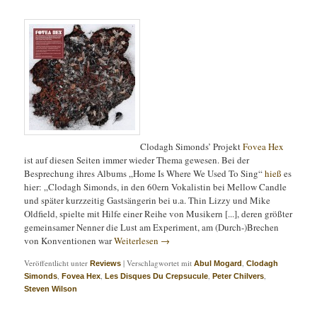
Clodagh Simonds’ Projekt
Fovea Hex
ist auf diesen Seiten immer wieder Thema gewesen. Bei der
Besprechung ihres Albums „Home Is Where We Used To Sing“
hieß
es
hier: „Clodagh Simonds, in den 60ern Vokalistin bei Mellow Candle
und später kurzzeitig Gastsängerin bei u.a. Thin Lizzy und Mike
Oldfield, spielte mit Hilfe einer Reihe von Musikern [...], deren größter
gemeinsamer Nenner die Lust am Experiment, am (Durch-)Brechen
von Konventionen war
Weiterlesen
→
Veröffentlicht unter
|
Verschlagwortet mit
,
Reviews
Abul Mogard
Clodagh
,
,
,
,
Simonds
Fovea Hex
Les Disques Du Crepsucule
Peter Chilvers
Steven Wilson