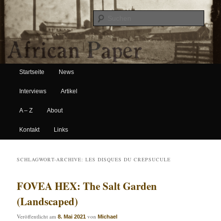
Suche
Hauptmenü
African Paper
Startseite
News
Zum Inhalt wechseln
Zum sekundären Inhalt wechseln
Interviews
Artikel
A – Z
About
Kontakt
Links
SCHLAGWORT-ARCHIVE:
LES DISQUES DU CREPSUCULE
FOVEA HEX: The Salt Garden
(Landscaped)
Veröffentlicht am
von
8. Mai 2021
Michael