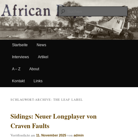
Suche
Hauptmenü
African Paper
Startseite
News
Zum Inhalt wechseln
Zum sekundären Inhalt wechseln
Interviews
Artikel
A – Z
About
Kontakt
Links
SCHLAGWORT-ARCHIVE:
THE LEAF LABEL
Sidings: Neuer Longplayer von
Craven Faults
Veröffentlicht am
von
11. November 2025
admin