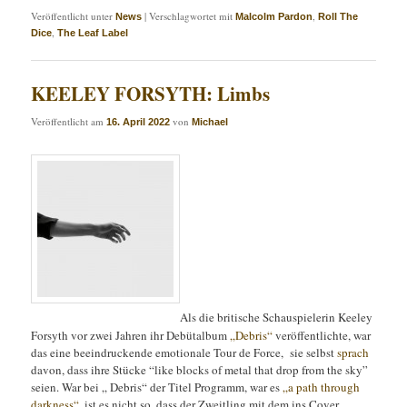
Veröffentlicht unter
|
Verschlagwortet mit
,
News
Malcolm Pardon
Roll The
,
Dice
The Leaf Label
KEELEY FORSYTH: Limbs
Veröffentlicht am
von
16. April 2022
Michael
Als die britische Schauspielerin Keeley
Forsyth vor zwei Jahren ihr Debütalbum
„Debris“
veröffentlichte, war
das eine beeindruckende emotionale Tour de Force, sie selbst
sprach
davon, dass ihre Stücke “like blocks of metal that drop from the sky”
seien. War bei „ Debris“ der Titel Programm, war es
„a path through
darkness“
, ist es nicht so, dass der Zweitling mit dem ins Cover