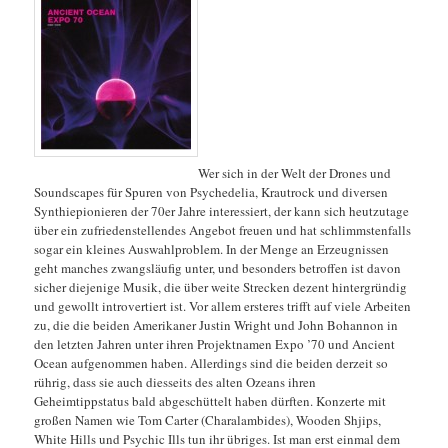
Wer sich in der Welt der Drones und
Soundscapes für Spuren von Psychedelia, Krautrock und diversen
Synthiepionieren der 70er Jahre interessiert, der kann sich heutzutage
über ein zufriedenstellendes Angebot freuen und hat schlimmstenfalls
sogar ein kleines Auswahlproblem. In der Menge an Erzeugnissen
geht manches zwangsläufig unter, und besonders betroffen ist davon
sicher diejenige Musik, die über weite Strecken dezent hintergründig
und gewollt introvertiert ist. Vor allem ersteres trifft auf viele Arbeiten
zu, die die beiden Amerikaner Justin Wright und John Bohannon in
den letzten Jahren unter ihren Projektnamen Expo ’70 und Ancient
Ocean aufgenommen haben. Allerdings
sind die beiden derzeit so
rührig, dass sie auch diesseits des alten Ozeans ihren
Geheimtippstatus bald abgeschüttelt haben dürften. Konzerte mit
großen Namen wie Tom Carter (Charalambides), Wooden Shjips,
White Hills und Psychic Ills tun ihr übriges. Ist man erst einmal dem