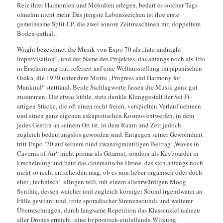
Reiz ihrer Harmonien und Melodien erlegen, bedarf es solcher Tags
ohnehin nicht mehr. Das jüngste Lebenszeichen ist ihre erste
gemeinsame Split-LP, die zwei sonore Zeitmaschinen mit doppeltem
Boden enthält.
Wright bezeichnet die Musik von Expo 70 als „late midnight
improvisation“, und der Name des Projektes, das anfangs noch als Trio
in Erscheinung trat, referiert auf eine Weltausstellung im japanischen
Osaka, die 1970 unter dem Motto „Progress and Harmony for
Mankind“ stattfand. Beide Sschlagworte fassen die Musik ganz gut
zusammen: Die etwas kühle, stets dunkle Klanggestalt der Sci Fi-
artigen Stücke, die oft einen recht freien, verspielten Verlauf nehmen
und einen ganz eigenen eskapistischen Kosmos entwerfen, in dem
jedes Gestirn an seinem Ort ist, in dem Raum und Zeit jedoch
zugleich bedeutungslos geworden sind. Entgegen seiner Gewohnheit
tritt Expo ’70 auf seinem rund zwanzigminütigen Beitrag „Waves in
Caverns of Air“ nicht primär als Gitarrist, sondern als Keyboarder in
Erscheinung und baut das cinematische Drone, das sich anfangs noch
nicht so recht entscheiden mag, ob es nun lieber organisch oder doch
eher „technisch“ klingen will, mit einem altehrwürdigen Moog
Synthie, dessen weicher und zugleich körniger Sound irgendwann an
Fülle gewinnt und, trotz sporadischer Sirenensounds und weiterer
Überraschungen, durch langsame Repetition das Klassenziel nahezu
aller Drones erreicht: eine hypnotisch-einlullende Wirkung.