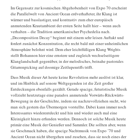
Im Gegensatz zur kosmischen Abgehobenheit von Expo 70 erscheint
die Parallelwelt von Ancient Ocean erdverhafteter, ihr Klang ist
wärmer und basslastiger, und kontrastiv zum eher europäisch
anmutenden Krautambient der ersten Seite hallt hier – wenn auch
verhalten – die Tradition amerikanischer Psychedelia nach.
„Decomposition Decay“ beginnt mit einem sehr leisen Auftakt und
fordert zunächst Konzentration, die recht bald mit einer unheimlichen
Atmosphäre belohnt wird. Dem eher leichtfüßigen Klang Wrights
stellt Bohannon hier eine ernstere und zugleich wechselseitigere
Klanglandschaft gegenüber, in der melodisches, beinahe pastorales
Gitarrenpicking auf doomige Zeitlupenriffs trifft.
Dass Musik dieser Art heute keine Revolution mehr auslöst ist klar,
und im Hinblick auf sonore Weltgegenden ist die Zeit großer
Entdeckungen ebenfalls gezählt. Gerade spacige, futuristische Musik
vollzieht heutzutage eine paradox anmutende Vorwärts-Rückwärts-
Bewegung in der Geschichte, indem sie nachzuvollziehen sucht, wie
man sich gestern das Übermorgen vorstellte. Dabei kann immer noch
Interessantes wiederentdeckt und hin und wieder auch mal eine
Kleinigkeit hinzu erfunden werden. Dennoch ist solche Musik heute
primär eine Musik der Genießer und Sammler. Die sollten aber, wenn
sie Geschmack haben, die spacige Nachtmusik von Expo ’70 und
Ancient Ocean nicht übergehen und zusehen, dass sie noch eines der