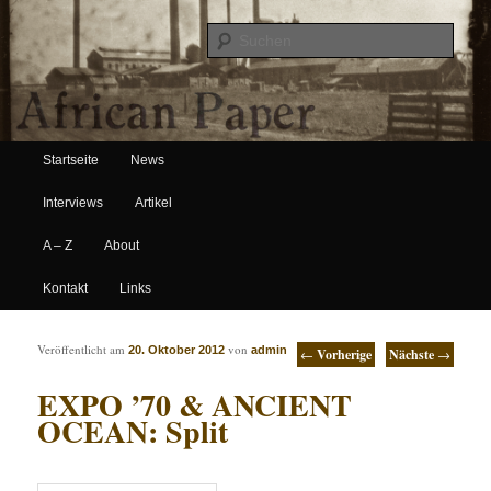
Suche
Hauptmenü
African Paper
Startseite
News
Zum Inhalt wechseln
Zum sekundären Inhalt wechseln
Interviews
Artikel
A – Z
About
Kontakt
Links
Artikelnavigation
Veröffentlicht am
von
20. Oktober 2012
admin
←
Vorherige
Nächste
→
EXPO ’70 & ANCIENT
OCEAN: Split