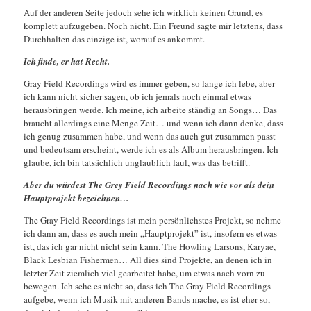
Auf der anderen Seite jedoch sehe ich wirklich keinen Grund, es
komplett aufzugeben. Noch nicht. Ein Freund sagte mir letztens, dass
Durchhalten das einzige ist, worauf es ankommt.
Ich finde, er hat Recht.
Gray Field Recordings wird es immer geben, so lange ich lebe, aber
ich kann nicht sicher sagen, ob ich jemals noch einmal etwas
herausbringen werde. Ich meine, ich arbeite ständig an Songs… Das
braucht allerdings eine Menge Zeit… und wenn ich dann denke, dass
ich genug zusammen habe, und wenn das auch gut zusammen passt
und bedeutsam erscheint, werde ich es als Album herausbringen. Ich
glaube, ich bin tatsächlich unglaublich faul, was das betrifft.
Aber du würdest The Grey Field Recordings nach wie vor als dein
Hauptprojekt bezeichnen…
The Gray Field Recordings ist mein persönlichstes Projekt, so nehme
ich dann an, dass es auch mein „Hauptprojekt” ist, insofern es etwas
ist, das ich gar nicht nicht sein kann. The Howling Larsons, Karyae,
Black Lesbian Fishermen… All dies sind Projekte, an denen ich in
letzter Zeit ziemlich viel gearbeitet habe, um etwas nach vorn zu
bewegen. Ich sehe es nicht so, dass ich The Gray Field Recordings
aufgebe, wenn ich Musik mit anderen Bands mache, es ist eher so,