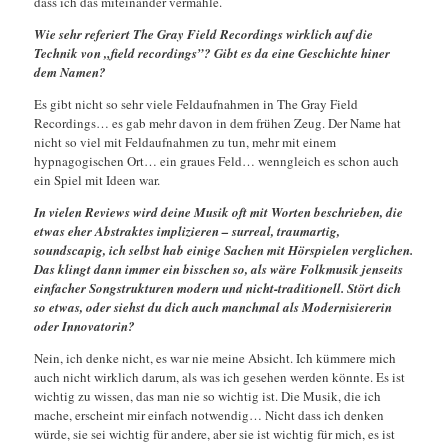
dass ich das miteinander vermähle.
Wie sehr referiert The Gray Field Recordings wirklich auf die
Technik von „field recordings”? Gibt es da eine Geschichte hiner
dem Namen?
Es gibt nicht so sehr viele Feldaufnahmen in The Gray Field
Recordings… es gab mehr davon in dem frühen Zeug. Der Name hat
nicht so viel mit Feldaufnahmen zu tun, mehr mit einem
hypnagogischen Ort… ein graues Feld… wenngleich es schon auch
ein Spiel mit Ideen war.
In vielen Reviews wird deine Musik oft mit Worten beschrieben, die
etwas eher Abstraktes implizieren – surreal, traumartig,
soundscapig, ich selbst hab einige Sachen mit Hörspielen verglichen.
Das klingt dann immer ein bisschen so, als wäre Folkmusik jenseits
einfacher Songstrukturen modern und nicht-traditionell. Stört dich
so etwas, oder siehst du dich auch manchmal als Modernisiererin
oder Innovatorin?
Nein, ich denke nicht, es war nie meine Absicht. Ich kümmere mich
auch nicht wirklich darum, als was ich gesehen werden könnte. Es ist
wichtig zu wissen, das man nie so wichtig ist. Die Musik, die ich
mache, erscheint mir einfach notwendig… Nicht dass ich denken
würde, sie sei wichtig für andere, aber sie ist wichtig für mich, es ist