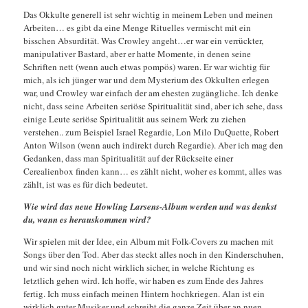
Das Okkulte generell ist sehr wichtig in meinem Leben und meinen
Arbeiten… es gibt da eine Menge Rituelles vermischt mit ein
bisschen Absurdität. Was Crowley angeht…er war ein verrückter,
manipulativer Bastard, aber er hatte Momente, in denen seine
Schriften nett (wenn auch etwas pompös) waren. Er war wichtig für
mich, als ich jünger war und dem Mysterium des Okkulten erlegen
war, und Crowley war einfach der am ehesten zugängliche. Ich denke
nicht, dass seine Arbeiten seriöse Spiritualität sind, aber ich sehe, dass
einige Leute seriöse Spiritualität aus seinem Werk zu ziehen
verstehen.. zum Beispiel Israel Regardie, Lon Milo DuQuette, Robert
Anton Wilson (wenn auch indirekt durch Regardie). Aber ich mag den
Gedanken, dass man Spiritualität auf der Rückseite einer
Cerealienbox finden kann… es zählt nicht, woher es kommt, alles was
zählt, ist was es für dich bedeutet.
Wie wird das neue Howling Larsens-Album werden und was denkst
du, wann es herauskommen wird?
Wir spielen mit der Idee, ein Album mit Folk-Covers zu machen mit
Songs über den Tod. Aber das steckt alles noch in den Kinderschuhen,
und wir sind noch nicht wirklich sicher, in welche Richtung es
letztlich gehen wird. Ich hoffe, wir haben es zum Ende des Jahres
fertig. Ich muss einfach meinen Hintern hochkriegen. Alan ist ein
wirklich guter Musiker und schreibt die ganze Zeit über an nuen