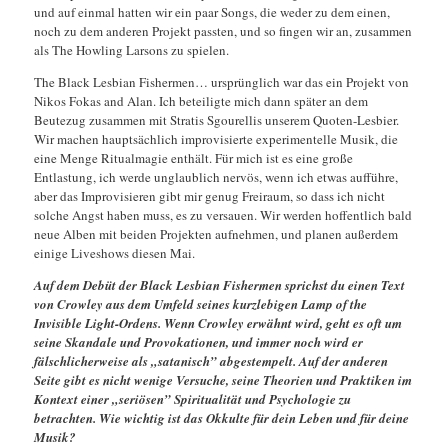
und auf einmal hatten wir ein paar Songs, die weder zu dem einen,
noch zu dem anderen Projekt passten, und so fingen wir an, zusammen
als The Howling Larsons zu spielen.
The Black Lesbian Fishermen… ursprünglich war das ein Projekt von
Nikos Fokas and Alan. Ich beteiligte mich dann später an dem
Beutezug zusammen mit Stratis Sgourellis unserem Quoten-Lesbier.
Wir machen hauptsächlich improvisierte experimentelle Musik, die
eine Menge Ritualmagie enthält. Für mich ist es eine große
Entlastung, ich werde unglaublich nervös, wenn ich etwas aufführe,
aber das Improvisieren gibt mir genug Freiraum, so dass ich nicht
solche Angst haben muss, es zu versauen. Wir werden hoffentlich bald
neue Alben mit beiden Projekten aufnehmen, und planen außerdem
einige Liveshows diesen Mai.
Auf dem Debüt der Black Lesbian Fishermen sprichst du einen Text
von Crowley aus dem Umfeld seines kurzlebigen Lamp of the
Invisible Light-Ordens. Wenn Crowley erwähnt wird, geht es oft um
seine Skandale und Provokationen, und immer noch wird er
fälschlicherweise als „satanisch” abgestempelt. Auf der anderen
Seite gibt es nicht wenige Versuche, seine Theorien und Praktiken im
Kontext einer „seriösen” Spiritualität und Psychologie zu
betrachten. Wie wichtig ist das Okkulte für dein Leben und für deine
Musik?