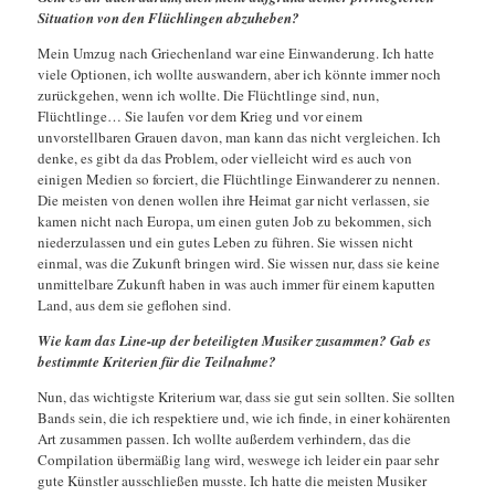
Situation von den Flüchlingen abzuheben?
Mein Umzug nach Griechenland war eine Einwanderung. Ich hatte
viele Optionen, ich wollte auswandern, aber ich könnte immer noch
zurückgehen, wenn ich wollte. Die Flüchtlinge sind, nun,
Flüchtlinge… Sie laufen vor dem Krieg und vor einem
unvorstellbaren Grauen davon, man kann das nicht vergleichen. Ich
denke, es gibt da das Problem, oder vielleicht wird es auch von
einigen Medien so forciert, die Flüchtlinge Einwanderer zu nennen.
Die meisten von denen wollen ihre Heimat gar nicht verlassen, sie
kamen nicht nach Europa, um einen guten Job zu bekommen, sich
niederzulassen und ein gutes Leben zu führen. Sie wissen nicht
einmal, was die Zukunft bringen wird. Sie wissen nur, dass sie keine
unmittelbare Zukunft haben in was auch immer für einem kaputten
Land, aus dem sie geflohen sind.
Wie kam das Line-up der beteiligten Musiker zusammen? Gab es
bestimmte Kriterien für die Teilnahme?
Nun, das wichtigste Kriterium war, dass sie gut sein sollten. Sie sollten
Bands sein, die ich respektiere und, wie ich finde, in einer kohärenten
Art zusammen passen. Ich wollte außerdem verhindern, das die
Compilation übermäßig lang wird, weswege ich leider ein paar sehr
gute Künstler ausschließen musste. Ich hatte die meisten Musiker