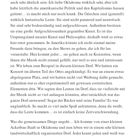
auch sehr ähnlich sein. Ich liebe Oklahoma wirklich sehr, aber ich
habe letztlich die amerikanische Politik und den Kapitalismus hassen
gelernt… es macht mich nur noch krank. Die Griechen sind (generell)
wirklich fantastische Leute. Sie sind nicht paranoid und neurotisch.
Sie sind sehr bodenständig und aufgeschlossen. Außerdem besitzen
sie eine große Aufgeschlossenheit gegenüber Kunst. Es ist das
Ursprungsland unserer Kunst und Philosophie, deshalb wird so etwas
hier ernst genommen. In Amerika könnte ich nicht einmal meine
Freunde dazu bringen, zu den Shows zu gehen, die ich für lau
veranstalte. Hier kommt jeder… sie gehen auch zu Konzerten, wenn
ihnen die Musik nicht einmal gefällt, nur weil es neu und interessant
ist. Wir leben zum Beispiel in diesem kleinen Dorf. Wir hatten ein
Konzert im älteren Teil des Ortes angekündigt. Es war an einem etwas
abgelegenen Platz, und wir hatten nicht viel Werbung dafür gemacht,
außerdem war es eher experimentell mit gewissen esoterischen
Elementen drin. Wir sagten den Leuten im Dorf, dass sie vielleicht mit
der Musik nicht so viel anfangen könnten, aber tatsächlich war das
ganze Dorf anwesend! Sogar der Bäcker und seine Familie! Es war
unglaublich. So macht es viel mehr Spaß aufzutreten, denn du weißt,
dass die Leute kommen… es ist einfach keine Zeitverschwendung.
Was die gemeinsamen Dinge angeht… Ich komme von einer kleinen
Ackerbau-Stadt in Oklahoma und nun leben wir in einem sehr kleinen
landwirtschaftlich organisierten Dorf. Jeder kennt jeden und weiß was