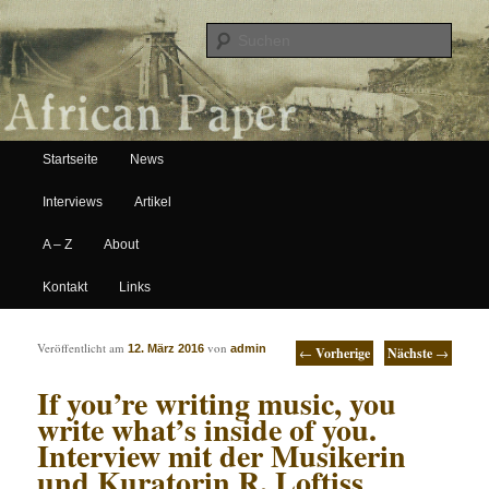
Suche
Hauptmenü
African Paper
Startseite
News
Zum Inhalt wechseln
Zum sekundären Inhalt wechseln
Interviews
Artikel
A – Z
About
Kontakt
Links
Artikelnavigation
Veröffentlicht am
von
12. März 2016
admin
←
Vorherige
Nächste
→
If you’re writing music, you
write what’s inside of you.
Interview mit der Musikerin
und Kuratorin R. Loftiss