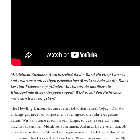
Mit deinem Ehemann Alan betreibst du die Band Howling Larsens
und zusammen mit einigen griechischen Musikern habt ihr die Black
Lesbian Fishermen gegründet. Was kannst du uns über die
Hintergründe dieser Gruppen sagen? Wird es mit den Fishermen
weiterhin Releases geben?
The Howling Larsons ist unser eher folkorientiertes Projekt. Das war
anfangs gar nicht so vorgesehen, aber irgendwie führte es genau
dahin. Wir kannten uns schon sehr lange, so dass es einfach Sinn
machte, zusammen Musik aufzunehmen. Anfangs fragte Alan nur, ob
ich etwas zu Temple Music beitragen würde und ich fragte ihn, ob er
an ein paar Tracks von The Gray Field Recordings mitmachen wollte,