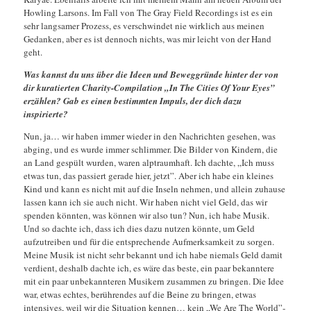
Howling Larsons. Im Fall von The Gray Field Recordings ist es ein
sehr langsamer Prozess, es verschwindet nie wirklich aus meinen
Gedanken, aber es ist dennoch nichts, was mir leicht von der Hand
geht.
Was kannst du uns über die Ideen und Beweggründe hinter der von
dir kuratierten Charity-Compilation „In The Cities Of Your Eyes”
erzählen? Gab es einen bestimmten Impuls, der dich dazu
inspirierte?
Nun, ja… wir haben immer wieder in den Nachrichten gesehen, was
abging, und es wurde immer schlimmer. Die Bilder von Kindern, die
an Land gespült wurden, waren alptraumhaft. Ich dachte, „Ich muss
etwas tun, das passiert gerade hier, jetzt”. Aber ich habe ein kleines
Kind und kann es nicht mit auf die Inseln nehmen, und allein zuhause
lassen kann ich sie auch nicht. Wir haben nicht viel Geld, das wir
spenden könnten, was können wir also tun? Nun, ich habe Musik.
Und so dachte ich, dass ich dies dazu nutzen könnte, um Geld
aufzutreiben und für die entsprechende Aufmerksamkeit zu sorgen.
Meine Musik ist nicht sehr bekannt und ich habe niemals Geld damit
verdient, deshalb dachte ich, es wäre das beste, ein paar bekanntere
mit ein paar unbekannteren Musikern zusammen zu bringen. Die Idee
war, etwas echtes, berührendes auf die Beine zu bringen, etwas
intensives, weil wir die Situation kennen… kein „We Are The World”-