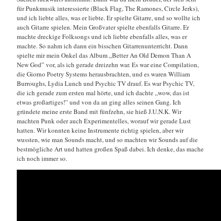
für Punkmusik interessierte (Black Flag, The Ramones, Circle Jerks),
und ich liebte alles, was er liebte. Er spielte Gitarre, und so wollte ich
auch Gitarre spielen. Mein Großvater spielte ebenfalls Gitarre. Er
machte dreckige Folksongs und ich liebte ebenfalls alles, was er
machte. So nahm ich dann ein bisschen Gitarrenunterricht. Dann
spielte mir mein Onkel das Album „Better An Old Demon Than A
New God” vor, als ich gerade dreizehn war. Es war eine Compilation,
die Giorno Poetry Systems herausbrachten, und es waren William
Burroughs, Lydia Lunch und Psychic TV drauf. Es war Psychic TV,
die ich gerade zum ersten mal hörte, und ich dachte „wow, das ist
etwas großartiges!” und von da an ging alles seinen Gang. Ich
gründete meine erste Band mit fünfzehn, sie hieß J.U.N.K. Wir
machten Punk oder auch Experimentelles, worauf wir gerade Lust
hatten. Wir konnten keine Instrumente richtig spielen, aber wir
wussten, wie man Sounds macht, und so machten wir Sounds auf die
bestmögliche Art und hatten großen Spaß dabei. Ich denke, das mache
ich noch immer so.