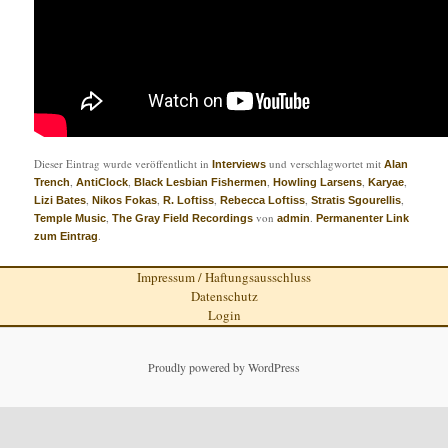
Dieser Eintrag wurde veröffentlicht in
und verschlagwortet mit
Interviews
Alan
,
,
,
,
,
Trench
AntiClock
Black Lesbian Fishermen
Howling Larsens
Karyae
,
,
,
,
,
Lizi Bates
Nikos Fokas
R. Loftiss
Rebecca Loftiss
Stratis Sgourellis
,
von
.
Temple Music
The Gray Field Recordings
admin
Permanenter Link
.
zum Eintrag
Impressum / Haftungsausschluss
Datenschutz
Login
Proudly powered by WordPress