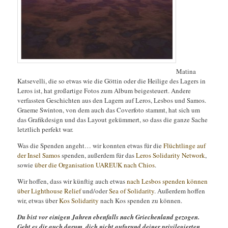
Matina
Katsevelli, die so etwas wie die Göttin oder die Heilige des Lagers in
Leros ist, hat großartige Fotos zum Album beigesteuert. Andere
verfassten Geschichten aus den Lagern auf Leros, Lesbos und Samos.
Graeme Swinton, von dem auch das Coverfoto stammt, hat sich um
das Grafikdesign und das Layout gekümmert, so dass die ganze Sache
letztlich perfekt war.
Was die Spenden angeht… wir konnten etwas für die
Flüchtlinge auf
der Insel Samos
spenden, außerdem für das
Leros Solidarity Network
,
sowie
über die Organisation UAREUK nach Chios
.
Wir hoffen, dass wir künftig auch etwas
nach Lesbos spenden können
über Lighthouse Relief
und/oder
Sea of Solidarity
. Außerdem hoffen
wir, etwas über
Kos Solidarity
nach Kos spenden zu können.
Du bist vor einigen Jahren ebenfalls nach Griechenland gezogen.
Geht es dir auch darum, dich nicht aufgrund deiner privilegierten