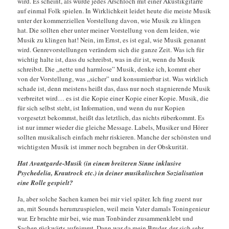
wird. Es scheint, als würde jedes Arschloch mit einer Akustikgitarre
auf einmal Folk spielen. In Wirklichkeit leidet heute die meiste Musik
unter der kommerziellen Vorstellung davon, wie Musik zu klingen
hat. Die sollten eher unter meiner Vorstellung von dem leiden, wie
Musik zu klingen hat! Nein, im Ernst, es ist egal, wie Musik genannt
wird. Genrevorstellungen verändern sich die ganze Zeit. Was ich für
wichtig halte ist, dass du schreibst, was in dir ist, wenn du Musik
schreibst. Die „nette und harmlose” Musik, denke ich, kommt eher
von der Vorstellung, was „sicher” und konsumierbar ist. Was wirklich
schade ist, denn meistens heißt das, dass nur noch stagnierende Musik
verbreitet wird… es ist die Kopie einer Kopie einer Kopie. Musik, die
für sich selbst steht, ist Information, und wenn du nur Kopien
vorgesetzt bekommst, heißt das letztlich, das nichts rüberkommt. Es
ist nur immer wieder die gleiche Message. Labels, Musiker und Hörer
sollten musikalisch einfach mehr riskieren. Manche der schönsten und
wichtigsten Musik ist immer noch begraben in der Obskurität.
Hat Avantgarde-Musik (in einem breiteren Sinne inklusive
Psychedelia, Krautrock etc.) in deiner musikalischen Sozialisation
eine Rolle gespielt?
Ja, aber solche Sachen kamen bei mir viel später. Ich fing zuerst nur
an, mit Sounds herumzuspielen, weil mein Vater damals Toningenieur
war. Er brachte mir bei, wie man Tonbänder zusammenklebt und
Sachen rückwärts aufnimmt. Dann war da mein Bruder, der sich sehr