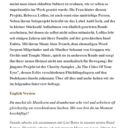
meint man einen okkulten Subtext zu erahnen, wie er selten so
unprätentiös ins Werk gesetzt wurde. Die Frau hinter diesem
Projekt, Rebecca Loftiss, ist auch sonst eine umtriebige Person.
Neben ihrem Soloprojekt betreibt sie das Label AntiClock, auf der
in kleiner Stückzahl Aufnahmen von ähnlich gearteten Bands
erscheinen, bei denen sie selbst nicht selten mitmischt. Loftiss lebt
seit einigen Jahren mit ihrer Familie auf der griechischen Insel
Euböa. Mit ihrem Mann Alan Trench, dem ehemaligen Word
Serpent-Mitgründer und als Musiker bekannt von Gruppen wie
Orchis und Temple Music, spielt sie in mehreren Bands und sorgt
ihn ihrer neuen Heimat nicht nur musikalisch für Bewegung: Ihr
jüngstes Projekt ist der Charity-Sampler „In The Cities Of Your
Eyes”, dessen Erlös verschiedenen
Flüchtlingslagern auf den
Dodekanes-Inseln zukommt. Über all dies und mehr haben wir sie
im folgenden Interview befragt.
English Version
Du machst als Musikerin und drumherum sehr viel und arbeitest oft
gleichzeitig an verschiedenen Sachen. Mit was bist du im Moment
beschäftigt?
Gerade arbeite ich zusammeen mit Lizi Bates in unserer neuen Band
Karyae. Ebenfalls arbeite ich mit meinem Mann am neuen Album der