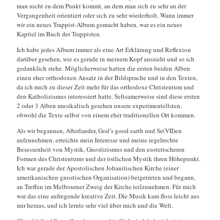
man nicht zu dem Punkt kommt, an dem man sich zu sehr an der
Vergangenheit orientiert oder sich zu sehr wiederholt. Wann immer
wir ein neues Trappist-Album gemacht haben, war es ein neues
Kapitel im Buch der Trappisten.
Ich habe jedes Album immer als eine Art Erklärung und Reflexion
darüber gesehen, wie es gerade in meinem Kopf aussieht und so ich
gedanklich stehe. Möglicherweise hatten die ersten beiden Alben
einen eher orthodoxen Ansatz in der Bildsprache und in den Texten,
da ich mich zu dieser Zeit mehr für das orthodoxe Christentum und
den Katholizismus interessiert hatte. Seltsamerweise sind diese ersten
2 oder 3 Alben musikalisch gesehen unsere experimentellsten,
obwohl die Texte selbst von einem eher traditionellen Ort kommen.
Als wir begannen, Afterlander, God’s good earth und Se(VII)en
aufzunehmen, erreichte mein Interesse und meine regelrechte
Besessenheit von Mystik, Gnostizismus und den esoterischeren
Formen des Christentums und der östlichen Mystik ihren Höhepunkt.
Ich war gerade der Apostolischen Johanitischen Kirche (einer
amerikanischen gnostischen Organisation) beigetreten und begann,
an Treffen im Melbourner Zweig der Kirche teilzunehmen. Für mich
war das eine aufregende kreative Zeit. Die Musik kam floss leicht aus
mir heraus, und ich lernte sehr viel über mich und die Welt.