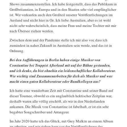
Shows zusammenzustellen. Ich habe festgestellt, dass das Publikum in
Großbritannien, in Europa und in den Staaten sehr viel empfänglicher
ist. Wir verkaufen auch den Großteil unserer Veröffentlichungen im
Ausland und nicht hier in Oz. Ich liebe Australien, aber es ist wohl
nicht sehr wahrscheinlich, dass meine Frau und meine Tochter mit mir
nach Übersee ziehen werden.
Zwischen dem und der Pandemie stelle ich mir also vor, dass ich
zumindest in naher Zukunft in Australien sein werde, und das ist in
Ordnung.
Bei den Aufführungen in Berlin haben einige Musiker von
Constantine bei Trappist Afterland mit auf der Bühne gestanden,
und ich denke, du bist ohnehin ein leidenschaftlicher Kollaborateur.
Wie wichtig sind Zusammenarbeiten für dich als Musiker und was
macht einen guten Kollaborateur oder Bandkollegen aus?
Ich hatte eine wunderbare Zeit mit Constantine und seiner Band auf
dieser Tournee, obwohl es ein unglaublich hektischer Zeitplan war,
deshalb waren alle völlig erschöft, als wir in den Niederlanden
ankamen. Die Musik von Constantine ist fabelhaft, er ist ein sehr
begabter Songschreiber und Arrangeur.
Im Jahr 2020 hatte ich das Glück, mit Grey Malkin an einem Album
zu arbeiten, und wir stehen kurz vor der Veröffentlichung des