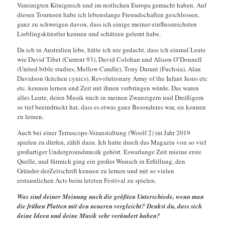
Vereinigten Königreich und im restlichen Europa gemacht haben. Auf
diesen Tourneen habe ich lebenslange Freundschaften geschlossen,
ganz zu schweigen davon, dass ich einige meiner einflussreichsten
Lieblingskünstler kennen und schätzen gelernt habe.
Da ich in Australien lebe, hätte ich nie gedacht, dass ich einmal Leute
wie David Tibet (Current 93), David Colohan und Alison O’Donnell
(United bible studies, Mellow Candle), Tony Durant (Fuchsia), Alan
Davidson (kitchen cynics), Revolutionary Army of the Infant Jesus etc
etc. kennen lernen und Zeit mit ihnen verbringen würde. Das waren
alles Leute, deren Musik mich in meinen Zwanzigern und Dreißigern
so tief beeindruckt hat, dass es etwas ganz Besonderes war, sie kennen
zu lernen.
Auch bei einer Terrascope-Veranstaltung (Woolf 2) im Jahr 2019
spielen zu dürfen, zählt dazu. Ich hatte durch das Magazin von so viel
großartiger Undergroundmusik gehört. Eswarlange Zeit mieine erste
Quelle, und fürmich ging ein großer Wunsch in Erfüllung, den
Gründer derZeitschrift kennen zu lernen und mit so vielen
erstaunlichen Acts beim letzten Festival zu spielen.
Was sind deiner Meinung nach die größten Unterschiede, wenn man
die frühen Platten mit den neueren vergleicht? Denkst du, dass sich
deine Ideen und deine Musik sehr verändert haben?