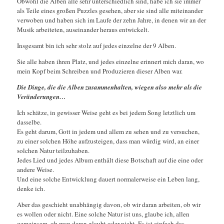
Obwohl die Alben alle sehr unterschiedlich sind, habe ich sie immer
als Teile eines großen Puzzles gesehen, aber sie sind alle miteinander
verwoben und haben sich im Laufe der zehn Jahre, in denen wir an der
Musik arbeiteten, auseinander heraus entwickelt.
Insgesamt bin ich sehr stolz auf jedes einzelne der 9 Alben.
Sie alle haben ihren Platz, und jedes einzelne erinnert mich daran, wo
mein Kopf beim Schreiben und Produzieren dieser Alben war.
Die Dinge, die die Alben zusammenhalten, wiegen also mehr als die
Veränderungen…
Ich schätze, in gewisser Weise geht es bei jedem Song letztlich um
dasselbe.
Es geht darum, Gott in jedem und allem zu sehen und zu versuchen,
zu einer solchen Höhe aufzusteigen, dass man würdig wird, an einer
solchen Natur teilzuhaben.
Jedes Lied und jedes Album enthält diese Botschaft auf die eine oder
andere Weise.
Und eine solche Entwicklung dauert normalerweise ein Leben lang,
denke ich.
Aber das geschieht unabhängig davon, ob wir daran arbeiten, ob wir
es wollen oder nicht. Eine solche Natur ist uns, glaube ich, allen
gemeinsam, ob man daran glaubt oder nicht. Es ist einfach das