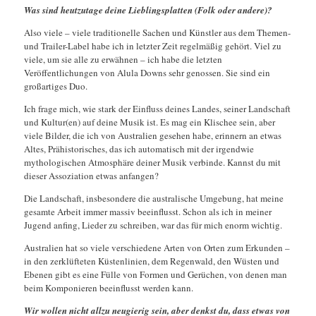
Was sind heutzutage deine Lieblingsplatten (Folk oder andere)?
Also viele – viele traditionelle Sachen und Künstler aus dem Themen-
und Trailer-Label habe ich in letzter Zeit regelmäßig gehört. Viel zu
viele, um sie alle zu erwähnen – ich habe die letzten
Veröffentlichungen von Alula Downs sehr genossen. Sie sind ein
großartiges Duo.
Ich frage mich, wie stark der Einfluss deines Landes, seiner Landschaft
und Kultur(en) auf deine Musik ist. Es mag ein Klischee sein, aber
viele Bilder, die ich von Australien gesehen habe, erinnern an etwas
Altes, Prähistorisches, das ich automatisch mit der irgendwie
mythologischen Atmosphäre deiner Musik verbinde. Kannst du mit
dieser Assoziation etwas anfangen?
Die Landschaft, insbesondere die australische Umgebung, hat meine
gesamte Arbeit immer massiv beeinflusst. Schon als ich in meiner
Jugend anfing, Lieder zu schreiben, war das für mich enorm wichtig.
Australien hat so viele verschiedene Arten von Orten zum Erkunden –
in den zerklüfteten Küstenlinien, dem Regenwald, den Wüsten und
Ebenen gibt es eine Fülle von Formen und Gerüchen, von denen man
beim Komponieren beeinflusst werden kann.
Wir wollen nicht allzu neugierig sein, aber denkst du, dass etwas von