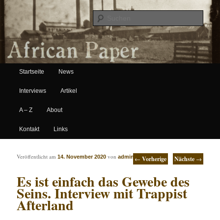
Suche
Hauptmenü
African Paper
Startseite
News
Zum Inhalt wechseln
Zum sekundären Inhalt wechseln
Interviews
Artikel
A – Z
About
Kontakt
Links
Artikelnavigation
Veröffentlicht am
von
14. November 2020
admin
←
Vorherige
Nächste
→
Es ist einfach das Gewebe des
Seins. Interview mit Trappist
Afterland