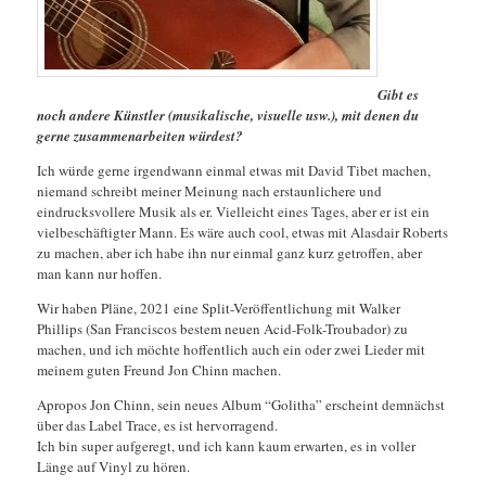
Gibt es
noch andere Künstler (musikalische, visuelle usw.), mit denen du
gerne zusammenarbeiten würdest?
Ich würde gerne irgendwann einmal etwas mit David Tibet machen,
niemand schreibt meiner Meinung nach erstaunlichere und
eindrucksvollere Musik als er. Vielleicht eines Tages, aber er ist ein
vielbeschäftigter Mann. Es wäre auch cool, etwas mit Alasdair Roberts
zu machen, aber ich habe ihn nur einmal ganz kurz getroffen, aber
man kann nur hoffen.
Wir haben Pläne, 2021 eine Split-Veröffentlichung mit Walker
Phillips (San Franciscos bestem neuen Acid-Folk-Troubador) zu
machen, und ich möchte hoffentlich auch ein oder zwei Lieder mit
meinem guten Freund Jon Chinn machen.
Apropos Jon Chinn, sein neues Album “Golitha” erscheint demnächst
über das Label Trace, es ist hervorragend.
Ich bin super aufgeregt, und ich kann kaum erwarten, es in voller
Länge auf Vinyl zu hören.