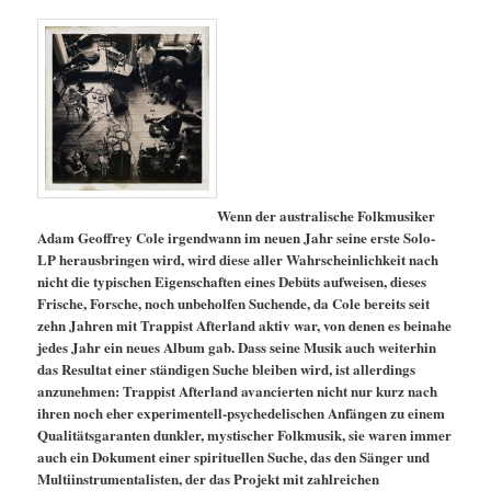
Wenn der australische Folkmusiker
Adam Geoffrey Cole irgendwann im neuen Jahr seine erste Solo-
LP herausbringen wird, wird diese aller Wahrscheinlichkeit nach
nicht die typischen Eigenschaften eines Debüts aufweisen, dieses
Frische, Forsche, noch unbeholfen Suchende, da Cole bereits seit
zehn Jahren mit Trappist Afterland aktiv war, von denen es beinahe
jedes Jahr ein neues Album gab. Dass seine Musik auch weiterhin
das Resultat einer ständigen
Suche bleiben wird, ist allerdings
anzunehmen: Trappist Afterland avancierten nicht nur kurz nach
ihren noch eher experimentell-psychedelischen Anfängen zu einem
Qualitätsgaranten dunkler, mystischer Folkmusik, sie waren immer
auch ein Dokument einer spirituellen Suche, das den Sänger und
Multiinstrumentalisten, der das Projekt mit zahlreichen