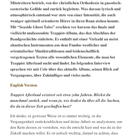
Mitstreitern betrieb, von der christlichen Orthodoxie in gnostisch-
esoterische Gefilde und zurück begleitete. Was daraus lyrisch und
atmosphärisch entstand war stets von einer Intensität, die auch
weniger spirituell orientierte Hörer in ihren Bann ziehen konnte.
Mit “Seaside Ghost Tales” erschien vor kurzem das finale und
vielleicht umfassendste Trappist-Album, das den Abschluss der
Bandgeschichte einleitete. Es enthält mit einer Vielzahl an meist
akustischen Instrumenten aus dem Fundus westlicher und
orientalischer Musiktraditionen und leidenschaftlich
vorgetragenen Texten alle wesentlichen Elemente, die man bei
Trappist Afterland sucht und findet. Im folgenden Interview
sprachen wir mit Cole über das aktuelle Album, seinen Blick auf
Vergangenes, über Zukünftiges und vieles mehr.
English Version
Trappist Afterland existiert seit etwa zehn Jahren. Blickst du
manchmal zurück, und wenn ja, wie denkst du über all die Sachen,
die du in dieser Zeit geschaffen hast?
Ich denke, in gewisser Weise ist es immer wichtig, in die
Vergangenheit zurückzublicken und deine Arbeit zu analysieren, um
den Kern dessen zu verstehen, was du erreicht hast und was du in der
Zukuft machen willst. Es ist jedoch wichtig, darauf zu achten, dass