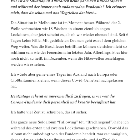
Wie ist die Situation in Australien heute nach den Buschbränden
und während der immer noch andauernden Pandemie? Ich erinnere
mich, dass du schon mal ans Wegziehen dachtest…
Die Situation in Melbourne ist im Moment besser. Während der 2.
Welle verbrachten wir 18 Wochen in einem ziemlich engen
Lockdown, aber jetzt scheint es, als ob wir wieder obenauf sind. Seit 6
Tagen keine Fälle. Mit gedrückten Daumen geht es auf dem gleichen
Weg weiter. Was die Buschfeuer betrifft, so können sie sicher nicht so
schlimm sein wie der Feuersturm im letzten Jahr. Allerdings ist es hier
noch nicht zu heiß, im Dezember, wenn die Hitzewellen zuschlagen,
werden wir es sehen.
Ich würde aber gerne eines Tages ins Ausland nach Europa oder
Großbritannien ziehen, wenn dieses Covid-Gemetzel nachgelassen
hat.
Heutzutage scheint es unvermeidlich zu fragen, inwieweit die
Corona-Pandemie dich persönlich und kreativ beeinflusst hat.
Ich hatte viel Zeit zu schreiben, das ist sicher.
Das ganze neue Soloalbum “Fallowing” (dt. “Brachliegend”) habe ich
während des ersten und zweiten Lockdowns geschrieben. Obwohl das
Album nicht unbedingt von der Pandemie handelt, war es unmöglich,
dass es davon nicht beeinflusst werden würde, und der Titel des