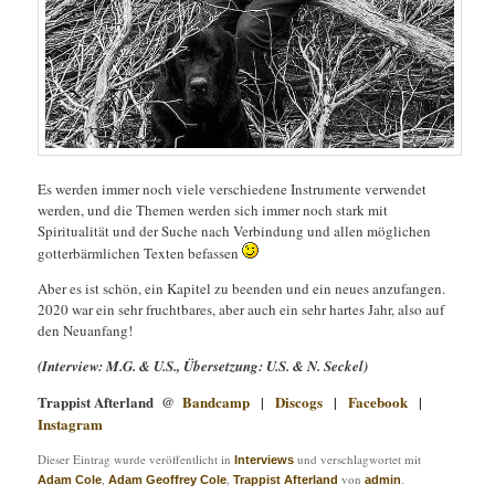
Es werden immer noch viele verschiedene Instrumente verwendet
werden, und die Themen werden sich immer noch stark mit
Spiritualität und der Suche nach Verbindung und allen möglichen
gotterbärmlichen Texten befassen
Aber es ist schön, ein Kapitel zu beenden und ein neues anzufangen.
2020 war ein sehr fruchtbares, aber auch ein sehr hartes Jahr, also auf
den Neuanfang!
(Interview: M.G. & U.S., Übersetzung: U.S. & N. Seckel)
Trappist Afterland @
Bandcamp
|
Discogs
|
Facebook
|
Instagram
Dieser Eintrag wurde veröffentlicht in
und verschlagwortet mit
Interviews
,
,
von
.
Adam Cole
Adam Geoffrey Cole
Trappist Afterland
admin