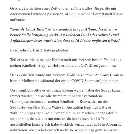
Geistergeschichten einer Zeit und eines Ortes, alles Dinge, die mir
oder meinen Freunden passierten, als ich in meiner Heimatstadt Kiama
aufwuchs.
“Seaside Ghost Tales” ist ein ziemlich langes Album, das aber an
keiner Stelle langatmig wirkt. An welchem Punkt des Schreib- und
Aufnahmeprozesses wurde klar, dass es 16 Lieder umfassen würde?
Es ist sehr stark in 2 Teile gegliedert.
Teil eins wurde in meiner Heimatstadt mit meinem besten Freund aus
meiner Kindheit, Stephen Holmes, kurz vor COVID aufgenommen.
Der zweite Teil wurde mit meinem TA-Musikpartner Anthony Cornish
hier in Melbourne während der ersten COVID-Sperre aufgenommen.
Ursprünglich sollte es ein Einzelalbum werden, aber die Songs kamen
immer wieder, und sie alle waren miteinander verbundene
Geistergeschichten aus meiner Kindheit in Kiama, das an der
Südküste von New South Wales in Australien liegt. Ich hätte es
wirklich vorgezogen, kein Doppelalbum zu machen, aber es stellte
sich heraus, dass ich es tun musste, da ich keinen der 16 Titel
ausschließen konnte. Ich habe wirklich versucht, es auf ein Album zu
reduzieren, aber es lief einfach nicht so, wie es nötig gewesen wäre.