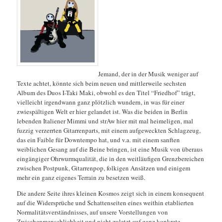
Jemand, der in der Musik weniger auf
Texte achtet, könnte sich beim neuen und mittlerweile sechsten
Album des Duos I-Taki Maki, obwohl es den Titel “Friedhof” trägt,
vielleicht irgendwann ganz plötzlich wundern, in was für einer
zwiespältigen Welt er hier gelandet ist. Was die beiden in Berlin
lebenden Italiener Mimmi und strAw hier mit mal heimeligen, mal
fuzzig verzerrten Gitarrenparts, mit einem
aufgeweckten Schlagzeug,
das ein Faible für Downtempo hat, und v.a. mit einem sanften
weiblichen Gesang auf die Beine bringen, ist eine Musik von überaus
eingängiger Ohrwurmqualität, die in den weitläufigen Grenzbereichen
zwischen Postpunk, Gitarrenpop, folkigen Ansätzen und einigem
mehr ein ganz eigenes Terrain zu besetzen weiß.
Die andere Seite ihres kleinen Kosmos zeigt sich in einem konsequent
auf die Widersprüche und Schattenseiten eines weithin etablierten
Normalitätsverständnisses, auf unsere Vorstellungen von
Zwischenmenschlichkeit und nicht zuletzt auf ganz konkrete