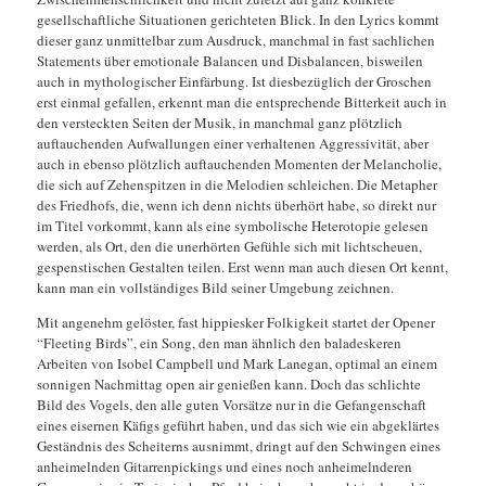
gesellschaftliche Situationen gerichteten Blick. In den Lyrics kommt
dieser ganz unmittelbar zum Ausdruck, manchmal in fast sachlichen
Statements über emotionale Balancen und Disbalancen, bisweilen
auch in mythologischer Einfärbung. Ist diesbezüglich der Groschen
erst einmal gefallen, erkennt man die entsprechende Bitterkeit auch in
den versteckten Seiten der Musik, in manchmal ganz plötzlich
auftauchenden Aufwallungen einer verhaltenen Aggressivität, aber
auch in ebenso plötzlich auftauchenden Momenten der Melancholie,
die sich auf Zehenspitzen in die Melodien schleichen. Die Metapher
des Friedhofs, die, wenn ich denn nichts überhört habe, so direkt nur
im Titel vorkommt, kann als eine symbolische Heterotopie gelesen
werden, als Ort, den die unerhörten Gefühle sich mit lichtscheuen,
gespenstischen Gestalten teilen. Erst wenn man auch diesen Ort kennt,
kann man ein vollständiges Bild seiner Umgebung zeichnen.
Mit angenehm gelöster, fast hippiesker Folkigkeit startet der Opener
“Fleeting Birds”, ein Song, den man ähnlich den baladeskeren
Arbeiten von Isobel Campbell und Mark Lanegan, optimal an einem
sonnigen Nachmittag open air genießen kann. Doch das schlichte
Bild des Vogels, den alle guten Vorsätze nur in die Gefangenschaft
eines eisernen Käfigs geführt haben, und das sich wie ein abgeklärtes
Geständnis des Scheiterns ausnimmt, dringt auf den Schwingen eines
anheimelnden Gitarrenpickings und eines noch anheimelnderen