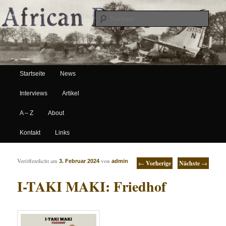
Suche
Hauptmenü
African Paper
Startseite
News
Zum Inhalt wechseln
Zum sekundären Inhalt wechseln
Interviews
Artikel
A – Z
About
Kontakt
Links
Artikelnavigation
Veröffentlicht am
von
3. Februar 2024
admin
←
Vorherige
Nächste
→
I-TAKI MAKI: Friedhof