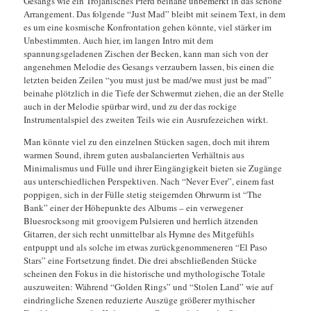
Gesangs wie ein Trojanisches Pferd beinahe unbemerkt in das schöne
Arrangement. Das folgende “Just Mad” bleibt mit seinem Text, in dem
es um eine kosmische Konfrontation gehen könnte, viel stärker im
Unbestimmten. Auch hier, im langen Intro mit dem
spannungsgeladenen Zischen der Becken, kann man sich von der
angenehmen Melodie des Gesangs verzaubern lassen, bis einen die
letzten beiden Zeilen “you must just be mad/we must just be mad”
beinahe plötzlich in die Tiefe der Schwermut ziehen, die an der Stelle
auch in der Melodie spürbar wird, und zu der das rockige
Instrumentalspiel des zweiten Teils wie ein Ausrufezeichen wirkt.
Man könnte viel zu den einzelnen Stücken sagen, doch mit ihrem
warmen Sound, ihrem guten ausbalancierten Verhältnis aus
Minimalismus und Fülle und ihrer Eingängigkeit bieten sie Zugänge
aus unterschiedlichen Perspektiven. Nach “Never Ever”, einem fast
poppigen, sich in der Fülle stetig steigernden Ohrwurm ist “The
Bank” einer der Höhepunkte des Albums – ein verwegener
Bluesrocksong mit groovigem Pulsieren und herrlich ätzenden
Gitarren, der sich recht unmittelbar als Hymne des Mitgefühls
entpuppt und als solche im etwas zurückgenommeneren “El Paso
Stars” eine Fortsetzung findet. Die drei abschließenden Stücke
scheinen den Fokus in die historische und mythologische Totale
auszuweiten: Während “Golden Rings” und “Stolen Land” wie auf
eindringliche Szenen reduzierte Auszüge größerer mythischer