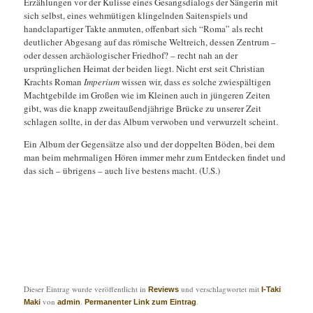
Erzählungen vor der Kulisse eines Gesangsdialogs der Sängerin mit
sich selbst, eines wehmütigen klingelnden Saitenspiels und
handclapartiger Takte anmuten, offenbart sich “Roma” als recht
deutlicher Abgesang auf das römische Weltreich, dessen Zentrum –
oder dessen archäologischer Friedhof? – recht nah an der
ursprünglichen Heimat der beiden liegt. Nicht erst seit Christian
Krachts Roman
Imperium
wissen wir, dass es solche zwiespältigen
Machtgebilde im Großen wie im Kleinen auch in jüngeren Zeiten
gibt, was die knapp zweitaußendjährige Brücke zu unserer Zeit
schlagen sollte, in der das Album verwoben und verwurzelt scheint.
Ein Album der Gegensätze also und der doppelten Böden, bei dem
man beim mehrmaligen Hören immer mehr zum Entdecken findet und
das sich – übrigens – auch live bestens macht. (U.S.)
Dieser Eintrag wurde veröffentlicht in
und verschlagwortet mit
Reviews
I-Taki
von
.
.
Maki
admin
Permanenter Link zum Eintrag