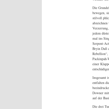
Die Grundel
bewegen, sin
stilvoll ph
abzeichnen 
Verzerrung,
jedem düste
mal ins Sin
Serpent-Act
Bryin Dall 
Rebellion“,
Packinpah-W
einer Klapp
entschädige
Insgesamt i
entfalten d
beeindrucke
Downer mit 
auf der Basi
Die drei Tu