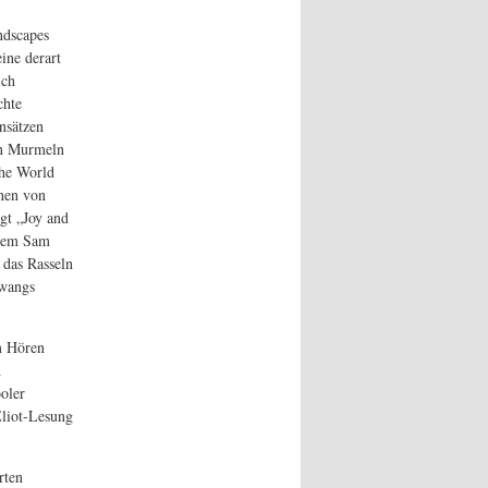
ndscapes
ine derart
ich
chte
nsätzen
en Murmeln
che World
onen von
gt „Joy and
inem Sam
 das Rasseln
Twangs
m Hören
h
oler
Eliot-Lesung
rten