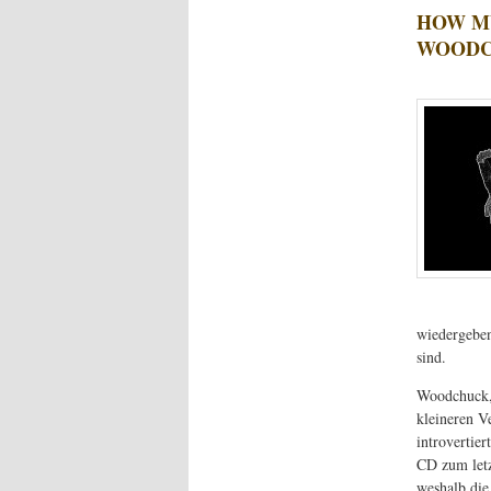
HOW M
WOODC
wiedergeben
sind.
Woodchuck, 
kleineren V
introvertie
CD zum letzt
weshalb die