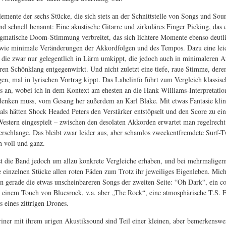
emente der sechs Stücke, die sich stets an der Schnittstelle von Songs und Sou
d schnell benannt: Eine akustische Gitarre und zirkuläres Finger Picking, das e
legmatische Doom-Stimmung verbreitet, das sich lichtere Momente ebenso deutl
wie minimale Veränderungen der Akkordfolgen und des Tempos. Dazu eine lei
 die zwar nur gelegentlich in Lärm umkippt, die jedoch auch in minimaleren A
ren Schönklang entgegenwirkt. Und nicht zuletzt eine tiefe, raue Stimme, der
gen, mal in lyrischen Vortrag kippt. Das Labelinfo führt zum Vergleich klassis
s an, wobei ich in dem Kontext am ehesten an die Hank Williams-Interpretati
denken muss, vom Gesang her außerdem an Karl Blake. Mit etwas Fantasie klin
 als hätten Shock Headed Peters den Verstärker entstöpselt und den Score zu e
estern eingespielt – zwischen den desolaten Akkorden erwartet man regelrecht
erschlange. Das bleibt zwar leider aus, aber schamlos zweckentfremdete Surf-
n voll und ganz.
st die Band jedoch um allzu konkrete Vergleiche erhaben, und bei mehrmalige
ie einzelnen Stücke allen roten Fäden zum Trotz ihr jeweiliges Eigenleben. Mic
n gerade die etwas unscheinbareren Songs der zweiten Seite: “Oh Dark“, ein co
einem Touch von Bluesrock, v.a. aber „The Rock“, eine atmosphärische T.S. 
s eines zittrigen Drones.
riner mit ihrem urigen Akustiksound sind Teil einer kleinen, aber bemerkenswe