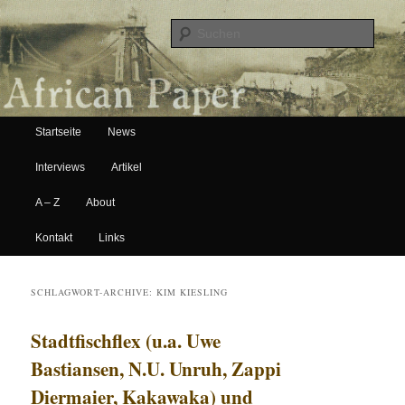
Suche
Hauptmenü
African Paper
Startseite
News
Zum Inhalt wechseln
Zum sekundären Inhalt wechseln
Interviews
Artikel
A – Z
About
Kontakt
Links
SCHLAGWORT-ARCHIVE:
KIM KIESLING
Stadtfischflex (u.a. Uwe
Bastiansen, N.U. Unruh, Zappi
Diermaier, Kakawaka) und