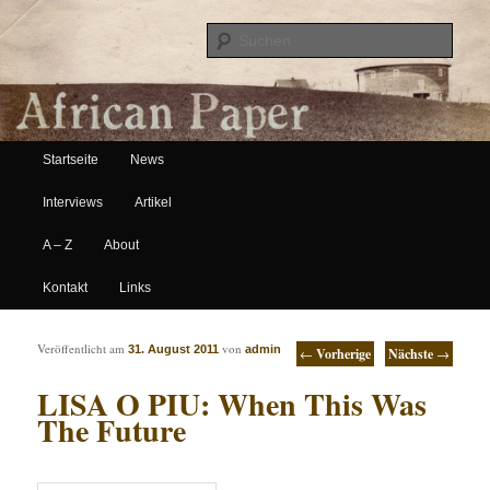
Suche
Hauptmenü
African Paper
Startseite
News
Zum Inhalt wechseln
Zum sekundären Inhalt wechseln
Interviews
Artikel
A – Z
About
Kontakt
Links
Artikelnavigation
Veröffentlicht am
von
31. August 2011
admin
←
Vorherige
Nächste
→
LISA O PIU: When This Was
The Future