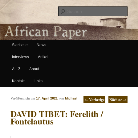
Suche
Hauptmenü
African Paper
Startseite
News
Zum Inhalt wechseln
Zum sekundären Inhalt wechseln
Interviews
Artikel
A – Z
About
Kontakt
Links
Artikelnavigation
Veröffentlicht am
von
17. April 2021
Michael
←
Vorherige
Nächste
→
DAVID TIBET: Ferelith /
Fontelautus