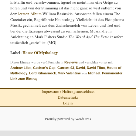
kristallin und verschwommen, irgendwo meint man eine Geige zu
hören und von der Stimmung ist das nicht ganz so weit entfernt von
dem
letzten Album
William Basinskis. Ansonsten fallen einem The
Caretaker ein, Begriffe wie Hauntology. Vielleicht ist das Ektoplasma-
Musik, gechannelt aus dem Zwischenreich von Leben und Tod und
bei der die Erzeuger abwesend zu sein scheinen. Musik, die in
Anlehnung an Mark Fishers Studie
The Weird And The Eerie
insofern
tatsächlich „eerie“ ist. (MG)
Label:
House Of Mythology
Dieser Eintrag wurde veröffentlicht in
und verschlagwortet mit
Reviews
,
,
,
,
,
Andrew Liles
Cashen's Gap
Current 93
David
David Tibet
House of
,
,
von
.
Mythology
Lord Kilmarnock
Mark Valentine
Michael
Permanenter
.
Link zum Eintrag
Impressum / Haftungsausschluss
Datenschutz
Login
Proudly powered by WordPress