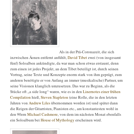
Als in der Prä-Coronazeit, die sich
inzwischen Äonen entfernt anfühlt,
David Tibet
zwei (von insgesamt
fünf) Soloalben ankündigte, da war man schon etwas erstaunt, denn
zum einen ist jedes Projekt, an dem Tibet beteiligt ist, durch seinen
Vortrag, seine Texte und Konzepte enorm stark von ihm geprägt, zum
anderen benötigte er von Anfang an immer (musikalische) Partner, um
seine Visionen klanglich umzusetzen.
Das war zu Beginn, als die
Stücke oft „a side long“ waren, wie es in den
Linernotes einer frühen
Compilation
hieß,
Steven Stapleton
(eine Rolle, die in den letzten
Jahren von
Andrew Liles
übernommen worden ist) und später dann
die Reigen der Gitarristen, Pianisten etc., am konstantesten wohl in
den 90ern
Michael Cashmore
, von dem im nächsten Monat ebenfalls
ein Soloalbum bei
House of Mythology
erscheinen wird.