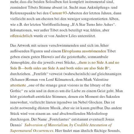
mehr, dass die beiden Soloalben fast komplett instrumental sind,
zumindest Tibets Stimme absent ist. Sucht man Anknüpfungs- und
Referenzpunkte bei den
Current 93
-Arbeiten der letzten Jahren, dann
vielleicht noch am ehesten bei den weniger songorientierten Alben,
wie z.B. der letzten Veröffentlichung „If A Star Turns Into Ashes“.
Infomationen, wer außer Tibet noch beteiligt war, fehlen, aber
offensichtlich
wurde er von Andrew Liles unterstützt.
Das Artwork mit seinen verschwimmenden und sich im Äther
auflösenden Figuren und einem
Ektoplasma ausströmenden
Tibet
geben einen guten Hinweis auf die geisterhafte, somnambule
Atmosphäre, die die jeweils zwei Stücke,
„there is no Side A and no
Side B—both sides are Side A and both sides are also Side B“
,
durchziehen. „Ferelith“ verweist (wahrscheinlich) auf gleichnamigen
(Schauer-)Roman von Lord Kilmarnock, dem Mark Valentine
attestierte
„one of the strange great visions in the library of the
Gothic“ zu sein und in dem es um die Liebe zu einem Geist geht. Man
hört geisterhaft-entrückte Stimmen, denen ein Moment des Sakralen
innewohnt, vielleicht läuten irgendwo im Nebel Glocken. Das ist
nicht notwendig düstere Musik, aber sie ist kaum greifbar. Das andere
Stück wird von einem an- und abschwellenden Melodieloop
durchzogen. Der Name „Fontelantus“ entstammt eventuell Jonas
Dennis’
Subversion of Materialism, by Credible Attestation of
Supernatural Occurrences
. Hier findet man ähnlich flächige Sounds,