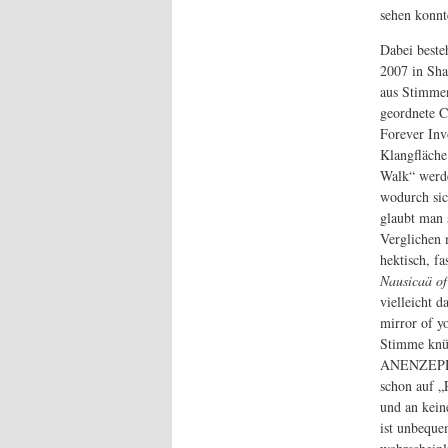
sehen konnt
Dabei beste
2007 in Sha
aus Stimmen
geordnete C
Forever Inv
Klangfläche
Walk“ werde
wodurch sic
glaubt man 
Verglichen 
hektisch, f
Nausicaä of
vielleicht d
mirror of y
Stimme knüp
ANENZEPHAL
schon auf „
und an kein
ist unbeque