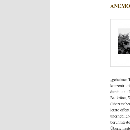
ANEMON
„geheimer T
konzentrier
durch eine R
Baukräne, W
(überrasche
letzte öffe
unerheblich
berühmteste
Überschreit