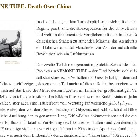
E TUBE: Death Over China
In einem Land, in dem Turbokapitalismus sich mit einem 
Regime paart, sind die Konsequenzen für die Umwelt kata
und weithin dokumentiert. Verglichen mit dem in einer R
chinesischen Städten zu atmenden Miasma, das Atemluft 
ein Hohn wäre, mutet Manchester zur Zeit der industriell
Revolution wie ein Luftkurort an.
Der zweite Teil der so genannten „Suicide Series“ des deu
Projektes ANEMONE TUBE – der Titel bezieht sich auf 
selbstzerstörerische Verhalten der Gesellschaft, in dem sic
odeswunsch“ zeige -, dessen erster Teil auch auf diesen Seiten besprochen wur
t sich auf das Land der Mitte, dessen Facetten im Innern der großformatigen V
eihe von teils kontrastierenden Bildern illustriert werden: Buddhastatuen, jed
älder, aber auch eine Häuserfront voll Werbung für westliche
global player
,
nderweise) den von den Sirenen bedrängten Odysseus und schließlich drei Bilder
ntliche Ausübung der so genannten Leng Tch’e-Folter dokumentieren und die ein
en Einfluss auf Batailles Vorstellung des Ekstatischen hatten (und von denen da
 Foto einige vielleicht vor einigen Jahren im Kino in der Apotheose (und der
ung wie auch dem Endpunkt?) des zeitgenössichen “Terrorkinos” (Stiglegger)
M