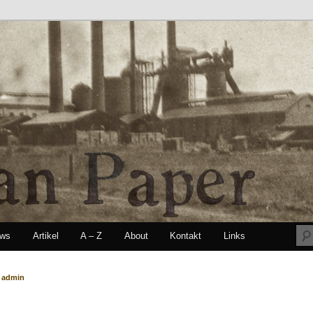
ews
Artikel
A – Z
About
Kontakt
Links
seln
n
admin