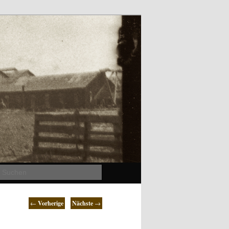
Suchen
←
Vorherige
Nächste
→