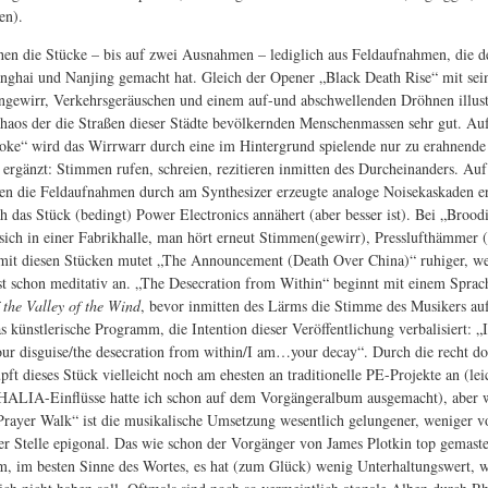
en).
hen die Stücke – bis auf zwei Ausnahmen – lediglich aus Feldaufnahmen, die d
nghai und Nanjing gemacht hat. Gleich der Opener „Black Death Rise“ mit se
gewirr, Verkehrsgeräuschen und einem auf-und abschwellenden Dröhnen illustr
haos der die Straßen dieser Städte bevölkernden Menschenmassen sehr gut. Auf
oke“ wird das Wirrwarr durch eine im Hintergrund spielende nur zu erahnende
 ergänzt: Stimmen rufen, schreien, rezitieren inmitten des Durcheinanders. Auf
n die Feldaufnahmen durch am Synthesizer erzeugte analoge Noisekaskaden er
h das Stück (bedingt) Power Electronics annähert (aber besser ist). Bei „Broo
sich in einer Fabrikhalle, man hört erneut Stimmen(gewirr), Presslufthämmer (
mit diesen Stücken mutet „The Announcement (Death Over China)“ ruhiger, w
ast schon meditativ an. „The Desecration from Within“ beginnt mit einem Spra
 the Valley of the Wind
, bevor inmitten des Lärms die Stimme des Musikers auf
as künstlerische Programm, die Intention dieser Veröffentlichung verbalisiert: „
our disguise/the desecration from within/I am…your decay“. Durch die recht d
ft dieses Stück vielleicht noch am ehesten an traditionelle PE-Projekte an (lei
IA-Einflüsse hatte ich schon auf dem Vorgängeralbum ausgemacht), aber 
Prayer Walk“ ist die musikalische Umsetzung wesentlich gelungener, weniger v
er Stelle epigonal. Das wie schon der Vorgänger von James Plotkin top gemast
m, im besten Sinne des Wortes, es hat (zum Glück) wenig Unterhaltungswert, w