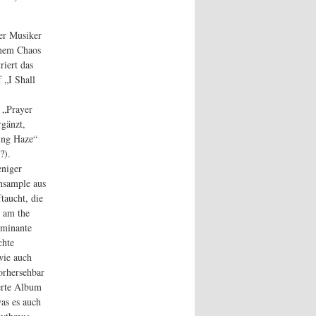
er Musiker
inem Chaos
iert das
 „I Shall
 „Prayer
gänzt,
ding Haze“
?).
eniger
chsample aus
taucht, die
I am the
ominante
chte
wie auch
orhersehbar
erte Album
as es auch