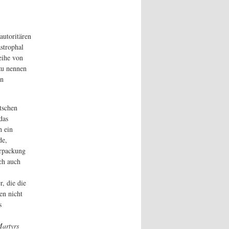
autoritären
strophal
eihe von
zu nennen
en
tschen
das
h ein
de,
erpackung
och auch
, die die
en nicht
s
artyrs