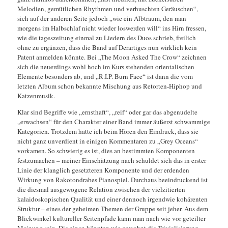
Melodien, gemütlichen Rhythmen und verhuschten Geräuschen“,
sich auf der anderen Seite jedoch „wie ein Albtraum, den man
morgens im Halbschlaf nicht wieder loswerden will“ ins Hirn fressen,
wie die tageszeitung einmal zu Liedern des Duos schrieb, freilich
ohne zu ergänzen, dass die Band auf Derartiges nun wirklich kein
Patent anmelden könnte. Bei „The Moon Asked The Crow“ zeichnen
sich die neuerdings wohl hoch im Kurs stehenden orientalischen
Elemente besonders ab, und „R.I.P. Burn Face“ ist dann die vom
letzten Album schon bekannte Mischung aus Retorten-Hiphop und
Katzenmusik.
Klar sind Begriffe wie „ernsthaft“, „reif“ oder gar das abgenudelte
„erwachsen“ für den Charakter einer Band immer äußerst schwammige
Kategorien. Trotzdem hatte ich beim Hören den Eindruck, dass sie
nicht ganz unverdient in einigen Kommentaren zu „Grey Oceans“
vorkamen. So schwierig es ist, dies an bestimmten Komponenten
festzumachen – meiner Einschätzung nach schuldet sich das in erster
Linie der klanglich gesetzteren Komponente und der erdenden
Wirkung von Rakotondrabes Pianospiel. Durchaus beeindruckend ist
die diesmal ausgewogene Relation zwischen der vielzitierten
kalaidoskopischen Qualität und einer dennoch irgendwie kohärenten
Struktur – eines der geheimen Themen der Gruppe seit jeher. Aus dem
Blickwinkel kultureller Seitenpfade kann man nach wie vor geteilter