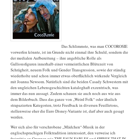
Das Schlimmste, was man COCOROSIE
vorwerfen könnte, ist im Grunde nicht einmal ihre Schuld, sondern die
der medialen Aufbereitung – ihre angebliche Rolle als
Gallionsfiguren innerhalb einer vermeintlichen Blütezeit von
Schrägheit, neuem Folk und Gender Transgression, sowie der ständig
wiederholte und schon immer etwas oberflächlich wirkende Vergleich
mit Joanna Newsom. Natürlich sind die beiden Casady Schwestern mit
den ungleichen Lebensgeschichten kataloghaft exzentrisch, was
immer das nun aussagt. Zudem schauen sie auch noch aus wie aus
dem Bilderbuch.
Dass das ganze von „Weird Folk“ oder ähnlich
strapazierten Kategorien, trotz Feedback in diversen Feuilletons,
stellenweise eher die Euro Disney-Variante ist, darf aber auch gesagt
werden.
Wer sich also für verschrobene „Mädchen“-Musik in der
englischsprachigen Folktradition interessiert, den verweise ich
freimütig an Gruppen wie THE FAUN FABLES und SPIRES THAT IN