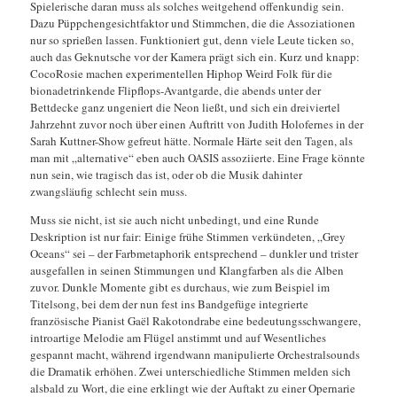
Spielerische daran muss als solches weitgehend offenkundig sein.
Dazu Püppchengesichtfaktor und Stimmchen, die die Assoziationen
nur so sprießen lassen. Funktioniert gut, denn viele Leute ticken so,
auch das Geknutsche vor der Kamera prägt sich ein. Kurz und knapp:
CocoRosie machen experimentellen Hiphop Weird Folk für die
bionadetrinkende Flipflops-Avantgarde, die abends unter der
Bettdecke ganz ungeniert die Neon ließt, und sich ein dreiviertel
Jahrzehnt zuvor noch über einen Auftritt von Judith Holofernes in der
Sarah Kuttner-Show gefreut hätte. Normale Härte seit den Tagen, als
man mit „alternative“ eben auch OASIS assoziierte. Eine Frage könnte
nun sein, wie tragisch das ist, oder ob die Musik dahinter
zwangsläufig schlecht sein muss.
Muss sie nicht, ist sie auch nicht unbedingt, und eine Runde
Deskription ist nur fair: Einige frühe Stimmen verkündeten, „Grey
Oceans“ sei – der Farbmetaphorik entsprechend – dunkler und trister
ausgefallen in seinen Stimmungen und Klangfarben als die Alben
zuvor. Dunkle Momente gibt es durchaus, wie zum Beispiel im
Titelsong, bei dem der nun fest ins Bandgefüge integrierte
französische Pianist Gaël Rakotondrabe eine bedeutungsschwangere,
introartige Melodie am Flügel anstimmt und auf Wesentliches
gespannt macht, während irgendwann manipulierte Orchestralsounds
die Dramatik erhöhen. Zwei unterschiedliche Stimmen melden sich
alsbald zu Wort, die eine erklingt wie der Auftakt zu einer Opernarie