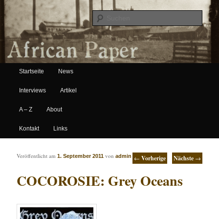
Suche
Hauptmenü
African Paper
Startseite
News
Zum Inhalt wechseln
Zum sekundären Inhalt wechseln
Interviews
Artikel
A – Z
About
Kontakt
Links
Artikelnavigation
Veröffentlicht am
von
1. September 2011
admin
←
Vorherige
Nächste
→
COCOROSIE: Grey Oceans