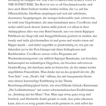
THE SUNSET RISE. Der Rest ist wie so oft Geschmackssache, und
dass auch Hörer bedient werden werden wollen, die v.a. auf das
Offensichtliche, Greifbare anspringen und sich mit subtileren,
dezenteren Ausprägungen, die weniger fashionable sind, schwer tun,
ist wohl eine Gegebenheit, die man hinnehmen muss. CocoRosie sind
weder subtil noch dezent, hatten dafür jedoch vor allem in ihrer
Anfangsphase alles was eine Band braucht, um von einem flippigen
Publikum aus Jungvolk und Junggebliebenen goutiert zu werden, das
trendy und indie gleichermaßen ist und gerne mal wieder einen auf
Hippie macht – und dabei ungefähr so glaubwürdig ist, wie gut ein
Jahrzehnt zuvor die Post-Grunger mit ihren Schlaghosen und
Batikhemden. CocoRosie setzen volles Programm auf
Wiedererkennungswert: ein süßlich-flapsiger Bandname, ein bisschen
Indianerspiel im wehmütigen Giggelton, ein bisschen subversiven
Gender-Bezug, der durchaus mehr zu bieten hat, als die immer wieder
angeführten Frauenbärte. Man denke nur an das gespielt devote „By
Your Side“ vom „Noah’s Ark“-Album, das mit transparenter Ironie
eine ebenso kurzweilige Einführung in das Thema
Beziehungsabhängigkeit bietet, wie etwa Elfriede Jelineks Kurzroman
„Die Liebhaberinnen“ mit seiner schwarzmalerischen Erzählstimme
im „Sendung mit der Maus“-Ton: Man sage etwas ganz rosig und
betulich, und übertreibe damit gerade so stark, dass jeder erkennen
kann, dass es so rosig gerade eben nicht gemeint ist, und selbst das