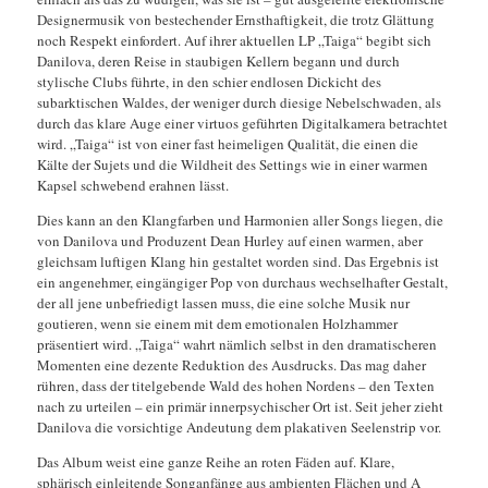
Designermusik von bestechender Ernsthaftigkeit, die trotz Glättung
noch Respekt einfordert. Auf ihrer aktuellen LP „Taiga“ begibt sich
Danilova, deren Reise in staubigen Kellern begann und durch
stylische Clubs führte, in den schier endlosen Dickicht des
subarktischen Waldes, der weniger durch diesige Nebelschwaden, als
durch das klare Auge einer virtuos geführten Digitalkamera betrachtet
wird. „Taiga“ ist von einer fast heimeligen Qualität, die einen die
Kälte der Sujets und die Wildheit des Settings wie in einer warmen
Kapsel schwebend erahnen lässt.
Dies kann an den Klangfarben und Harmonien aller Songs liegen, die
von Danilova und Produzent Dean Hurley auf einen warmen, aber
gleichsam luftigen Klang hin gestaltet worden sind. Das Ergebnis ist
ein angenehmer, eingängiger Pop von durchaus wechselhafter Gestalt,
der all jene unbefriedigt lassen muss, die eine solche Musik nur
goutieren, wenn sie einem mit dem emotionalen Holzhammer
präsentiert wird. „Taiga“ wahrt nämlich selbst in den dramatischeren
Momenten eine dezente Reduktion des Ausdrucks. Das mag daher
rühren, dass der titelgebende Wald des hohen Nordens – den Texten
nach zu urteilen – ein primär innerpsychischer Ort ist. Seit jeher zieht
Danilova die vorsichtige Andeutung dem plakativen Seelenstrip vor.
Das Album weist eine ganze Reihe an roten Fäden auf. Klare,
sphärisch einleitende Songanfänge aus ambienten Flächen und A