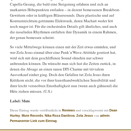
Capella-Gesang, die bald eine Steigerung erfahren und sich an
markanten Höhepunkten entladen – in dezent bemessenen Breakbeat-
Gewittern oder in kräftigen Bläsersounds. Dazu plastische und auf
Kontrastreichtum getrimmte Elektronik, deren Machart weder fett
noch mager ist. Für die orchestralen Details gilt ähnliches, und auch
die rasselnden Rhythmen entfalten ihre Dynamik in einem Rahmen,
der genau bemessen scheint.
So viele Mittelwege können einen mit der Zeit etwas ermüden, und
wer Zola Jesus einmal über eine Punk’n'Wave-Attitüde goutiert hat,
wird sich mit dem geschliffenen Sound ohnehin nur schwer
anfreunden können. Da wünscht man sich fast die Zeiten zurück, in
denen die Absage an einen rauen DIY-Charme mit trivialem
Ausverkauf einher ging. Doch den Gefallen tut Zola Jesus ihren
Kritikern nicht, die vor ihrer kunsthandwerklichen Sensibilität und
ihrer leicht versnobten Ernsthaftigkeit nun (wenn auch gähnend) die
Hüte ziehen müssen. (U.S.)
Label: Mute
Dieser Eintrag wurde veröffentlicht in
und verschlagwortet mit
Reviews
Dean
,
,
,
von
.
Hurley
Mute Records
Nika Roza Danilova
Zola Jesus
admin
.
Permanenter Link zum Eintrag