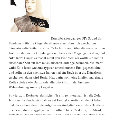
Dumpfer, shoegaziger DIY-Sound als
Fundament für die klagende Stimme einer klassisch geschulten
Sängerin – die Zeiten, als man Zola Jesus noch über diesen reizvollen
Kontrast definieren konnte, gehören längst der Vergangenheit an, und
Nika Roza Danilova macht nicht den Eindruck, als wollte sie sich in
absehbarer Zeit auf ihre musikalischen Anfänge besinnen. Vielmehr
wirkt Zola Jesus wie eine typisch amerikanische Erfolgsgeschichte,
und sollte in den nächsten Jahren mal ein Buch über die Künstlerin
erscheinen, dann wird Burial Hex darin wohl eine ähnlich marginale
Rolle spielen wie Durtro oder die Blacklips in der breiteren
Wahrnehmung Antony Hegartys.
So viel zum Resümee, das sicher für einige interessant ist, die Zola
Jesus erst in den letzten Jahren auf Hochglanzseiten entdeckt haben
und der verbreiteten Ente aufgesessen sind, die besagt, dass Danilova
bisher nur drei Longplayer veröffentlicht habe. Zeit nun, die Musik
einfach als das zu wüdigen, was sie ist – gut ausgefeilte elektronische