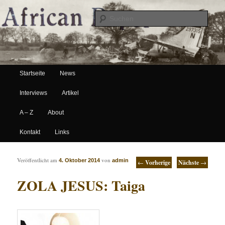
Suche
Hauptmenü
African Paper
Startseite
News
Zum Inhalt wechseln
Zum sekundären Inhalt wechseln
Interviews
Artikel
A – Z
About
Kontakt
Links
Artikelnavigation
Veröffentlicht am
von
4. Oktober 2014
admin
←
Vorherige
Nächste
→
ZOLA JESUS: Taiga