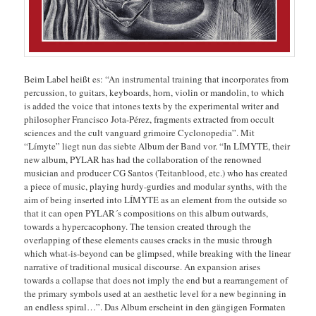
Beim Label heißt es: “An instrumental training that incorporates from
percussion, to guitars, keyboards, horn, violin or mandolin, to which
is added the voice that intones texts by the experimental writer and
philosopher Francisco Jota-Pérez, fragments extracted from occult
sciences and the cult vanguard grimoire Cyclonopedia”. Mit
“Límyte” liegt nun das siebte Album der Band vor. “In LÍMYTE, their
new album, PYLAR has had the collaboration of the renowned
musician and producer CG Santos (Teitanblood, etc.) who has created
a piece of music, playing hurdy-gurdies and modular synths, with the
aim of being inserted into LÍMYTE as an element from the outside so
that it can open PYLAR´s compositions on this album outwards,
towards a hypercacophony. The tension created through the
overlapping of these elements causes cracks in the music through
which what-is-beyond can be glimpsed, while breaking with the linear
narrative of traditional musical discourse. An expansion arises
towards a collapse that does not imply the end but a rearrangement of
the primary symbols used at an aesthetic level for a new beginning in
an endless spiral…”. Das Album erscheint in den gängigen Formaten