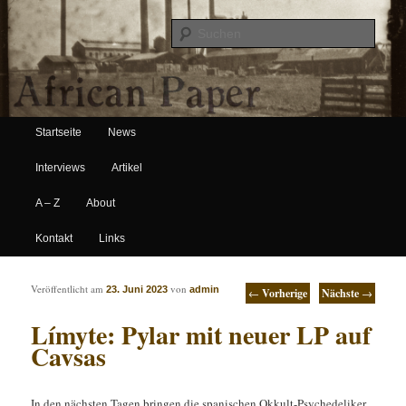
Suche
Hauptmenü
African Paper
Startseite
News
Zum Inhalt wechseln
Zum sekundären Inhalt wechseln
Interviews
Artikel
A – Z
About
Kontakt
Links
Artikelnavigation
Veröffentlicht am
von
23. Juni 2023
admin
←
Vorherige
Nächste
→
Límyte: Pylar mit neuer LP auf
Cavsas
In den nächsten Tagen bringen die spanischen Okkult-Psychedeliker