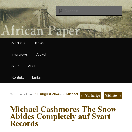
Suche
Hauptmenü
African Paper
Startseite
News
Zum Inhalt wechseln
Zum sekundären Inhalt wechseln
Interviews
Artikel
A – Z
About
Kontakt
Links
Artikelnavigation
Veröffentlicht am
von
31. August 2024
Michael
←
Vorherige
Nächste
→
Michael Cashmores The Snow
Abides Completely auf Svart
Records