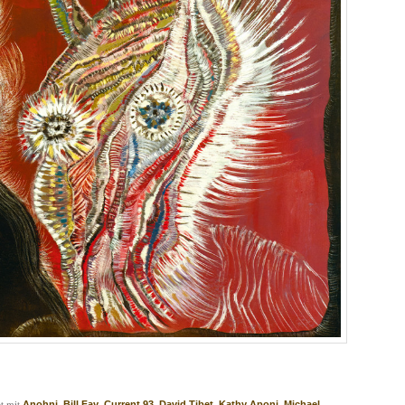
t mit
,
,
,
,
,
Anohni
Bill Fay
Current 93
David Tibet
Kathy Aponi
Michael