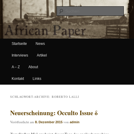
Suche
Hauptmenü
African Paper
Startseite
News
Zum Inhalt wechseln
Zum sekundären Inhalt wechseln
Interviews
Artikel
A – Z
About
Kontakt
Links
SCHLAGWORT-ARCHIVE:
ROBERTO LALLI
Neuerscheinung: Occulto Issue δ
Veröffentlicht am
von
8. Dezember 2015
admin
Zum fünften Mal erscheint dieser Tage das englischsprachige