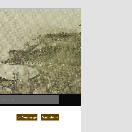
Suchen
←
Vorherige
Nächste
→