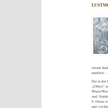
LUSTMO
eternal shad
natürlich – 
Das in den 
„[Other]“ a
Wörter/Wort
sind. Stattd
S. Olsens w
und (ver)ha