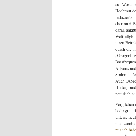
auf Worte m
Hochmut der
reduzierter,
eher nach B
daran anknü
Weltreligio
ihren Beiträ
durch die T
„Grogori“ w
Bassfrequenz
Albums und 
Sodom“ hört
Auch „Abadd
Hintergrund
natürlich a
Verglichen 
bedingt in 
unterschied
man zuminde
nur ich hab