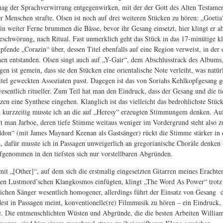
ag der Sprachverwirrung entgegenwirken, mit der der Gott des Alten Testamen
 Menschen strafte. Olsen ist noch auf drei weiteren Stücken zu hören: „Goetia
 in weiter Ferne brummen die Bässe, bevor ihr Gesang einsetzt, hier klingt er a
eschwörung, nach Ritual. Fast unmerklich geht das Stück in das 17-minütige kl
pfende „Corazin“ über, dessen Titel ebenfalls auf eine Region verweist, in der 
nen entstanden. Olsen singt auch auf „Y-Gair“, dem Abschlusstrack des Albums,
gen ist gemein, dass sie den Stücken eine orientalische Note verleiht, was natür
itel geweckten Assoziaten passt. Dagegen ist das von Soriahs Kehlkopfgesang g
esentlich ritueller. Zum Teil hat man den Eindruck, dass der Gesang und die ti
en eine Synthese eingehen. Klanglich ist das vielleicht das bedrohlichste Stüc
kurzzeitig musste ich an die auf „Heresy“ erzeugten Stimmungem denken. Au
 man Jarboe, deren tiefe Stimme weitaus weniger im Vordergrund steht also z
on“ (mit James Maynard Keenan als Gastsänger) rückt die Stimme stärker in 
, dafür musste ich in Passagen unweigerlich an gregorianische Choräle denken 
ufgenommen in den tiefsten sich nur vorstellbaren Abgründen.
mit „[Other]“, auf dem sich die erstmalig eingesetzten Gitarren meines Erachte
den Lustmord’schen Klangkosmos einfügten, klingt „The Word As Power“ trotz
lichen Sänger wesentlich homogener, allerdings führt der Einsatz von Gesang d
st in Passagen meint, konventionelle(re) Filmmusik zu hören – ein Eindruck,
e
. Die entmenschlichten Wüsten und Abgründe, die die besten Arbeiten William