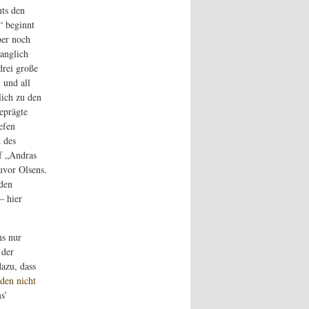
ts den
“ beginnt
ber noch
anglich
drei große
 und all
lich zu den
eprägte
efen
k des
f „Andras
uvor Olsens.
den
– hier
ns nur
 der
azu, dass
den nicht
s’