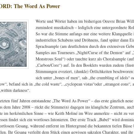
RD: The Word As Power
Worte und Wörter haben im bisherigen Oeuvre Brian Will
zumindest musikalisch – lediglich eine untergeordnete Roll
So war die Stimme anfangs nur eine weitere Klangquelle 
industriellen Schabens und Dröhnens, fand später dann Ein
Sprachsample (am deutlichsten durch den extensiven Geb
Samples aus Tourneurs „Night/Curse of the Demon“ auf 
Monstrous Soul“) oder tauchte kurz als Choralsample (auf
„Carbon/Core“) auf. In den Booklets wurden zudem (finst
Stimmungen evoziert, (dunkle) Örtlichkeiten beschworen
sich unter „bones of men“, sah „the crumbling of idols“ o
ow“, befand sich in „the cold waste“, „cyclopean vistas“oder „strangest eons“, a
„within darkness“.
letzten fünf Jahren entstandene „The Word As Power“ – das erste gänzlich neue
us dem Jahre 2008 – rückt die Stimme(n) dagegen ins klangliche Zentrum, auc
e im herkömlichen Sinne – wie Keith Moliné im Wire anmerkte – nicht zu v
essen findet sich ein wortloses Intonieren. Der erste Track „Babel“ wird domini
ortlosem Gesang, während entfernt im Hintergrund die bekannten tiefen Bäss
llen. Ihr Gesang verleiht dem Stück einen gewissen sakralen Charakter, und ihr