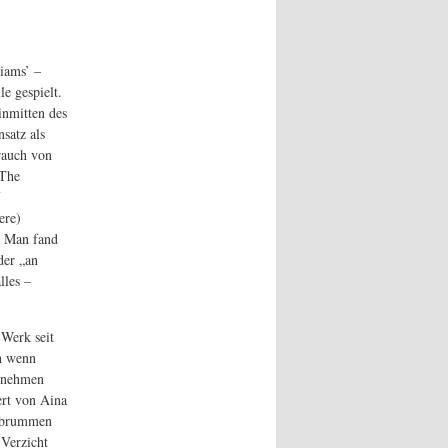
iams’ –
e gespielt.
inmitten des
satz als
rauch von
„The
ere)
: Man fand
der „an
lles –
 Werk seit
h wenn
ernehmen
ert von Aina
e brummen
 Verzicht