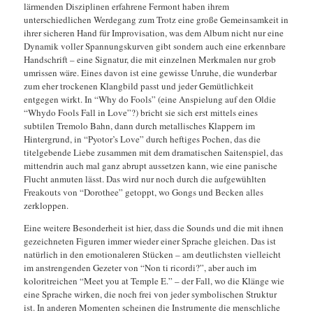
lärmenden Disziplinen erfahrene Fermont haben ihrem
unterschiedlichen Werdegang zum Trotz eine große Gemeinsamkeit in
ihrer sicheren Hand für Improvisation, was dem Album nicht nur eine
Dynamik voller Spannungskurven gibt sondern auch eine erkennbare
Handschrift – eine Signatur, die mit einzelnen Merkmalen nur grob
umrissen wäre. Eines davon ist eine gewisse Unruhe, die wunderbar
zum eher trockenen Klangbild passt und jeder Gemütlichkeit
entgegen wirkt. In “Why do Fools” (eine Anspielung auf den Oldie
“Whydo Fools Fall in Love”?) bricht sie sich erst mittels eines
subtilen Tremolo Bahn, dann durch metallisches Klappern im
Hintergrund, in “Pyotor’s Love” durch heftiges Pochen, das die
titelgebende Liebe zusammen mit dem dramatischen Saitenspiel, das
mittendrin auch mal ganz abrupt aussetzen kann, wie eine panische
Flucht anmuten lässt. Das wird nur noch durch die aufgewühlten
Freakouts von “Dorothee” getoppt, wo Gongs und Becken alles
zerkloppen.
Eine weitere Besonderheit ist hier, dass die Sounds und die mit ihnen
gezeichneten Figuren immer wieder einer Sprache gleichen. Das ist
natürlich in den emotionaleren Stücken – am deutlichsten vielleicht
im anstrengenden Gezeter von “Non ti ricordi?”, aber auch im
koloritreichen “Meet you at Temple E.” – der Fall, wo die Klänge wie
eine Sprache wirken, die noch frei von jeder symbolischen Struktur
ist. In anderen Momenten scheinen die Instrumente die menschliche