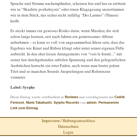
Sprache und Stimme nachempfinden, scheinen hin und her zu erörtern
wie in “Skazhite pozhaluysta” oder einen Klagegesang anzustimmen
wie in dem Stück, das sicher nicht zufällig “Des Larmes” (Tränen)
heißt.
Es steckt immer ein gewisses Risiko darin, wenn Musiker, die sich
schon lange kennen, erst nach Jahren ein gemeinsames Album
aufnehmen – es kann so voll von angesammelten Ideen sein, dass das
Ergebnis wie Kraut und Rüben klingt oder unter seiner eigenen Fülle
zerbricht. In den eher leisen Arrangements von “vers le fourré​.​.​.” mit
seiner fast durchgehenden subtilen Spannung und den gelegentlichen
Ausbrüchen herrscht ein roter Faden, auch wenn man hinter jedem
Titel und so manchen Sounds Anspielungen und Referenzen
vermutet.
Label: Syrphe
Dieser Eintrag wurde veröffentlicht in
und verschlagwortet mit
Reviews
Cedrik
,
,
von
.
Fermont
Marie Takahashi
Syrphe Records
admin
Permanenter
.
Link zum Eintrag
Impressum / Haftungsausschluss
Datenschutz
Login