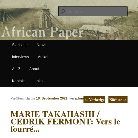
Suche
Hauptmenü
African Paper
Startseite
News
Zum Inhalt wechseln
Zum sekundären Inhalt wechseln
Interviews
Artikel
A – Z
About
Kontakt
Links
Artikelnavigation
Veröffentlicht am
von
18. September 2021
admin
←
Vorherige
Nächste
→
MARIE TAKAHASHI /
CEDRIK FERMONT: Vers le
fourré​.​.​.