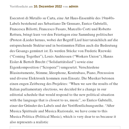
Veröffentlicht am
von
10. Dezember 2022
admin
Esecutori di Metallo su Carta, eine Art Haus-Ensemble des 19m40s-
Labels bestehend aus Sebastiano De Gennaro, Enrico Gabrielli,
Francesca Biliotti, Francesco Fusaro, Marcello Corti und Roberto
Rettura, bringt kurz vor den Feiertagen eine Sammlung politischer
(Protest-)Lieder heraus, wobei der Begriff Lied hier tatsächlich auf die
entsprechende Stuktur und in bestimmten Fällen auch die Bedeutung
des Gesangs gemünzt ist. Es werden Stücke von Frederic Rzewski
(“Coming Together”), Louis Andriessen (“Workers Union“), Hanns
Eisler & Bertolt Brecht (“Solidaritätslied”) sowie eine
Eigenkomposition (“Sciopera!”) umgesetzt. Verschiedene
Blasinstumente, Stimme, Ideophone, Kontrabass, Piano, Percussion
und diverse Elektronik kommen zum Einsatz. Die Musiker betonen
einen engen Zeitbezug des Projektes: “When we saw the results of the
Italian parliamentary elections, we decided for a change in our
editorial schedule that would respond to the new political situation
with the language that is closest to us, music”, so Enrico Gabrielli,
einer der Gründer des Labels und der Veröffentlichungsreihe. “After
Musica Spirituale and Musica Razionale, we have come to this
Musica Politica (Political Music), which is very dear to us because it
also represents a realistic