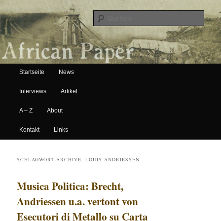
Suche
Hauptmenü
African Paper
Startseite
News
Zum Inhalt wechseln
Zum sekundären Inhalt wechseln
Interviews
Artikel
A – Z
About
Kontakt
Links
SCHLAGWORT-ARCHIVE:
LOUIS ANDRIESSEN
Musica Politica: Brecht,
Andriessen u.a. vertont von
Esecutori di Metallo su Carta