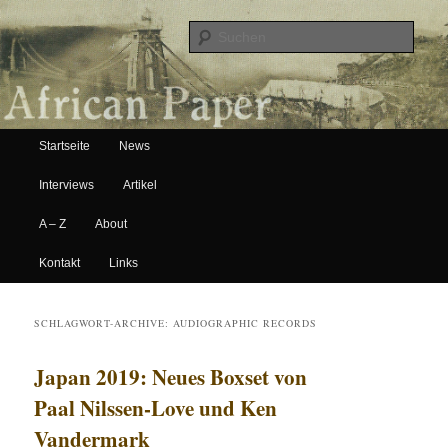
Suche
Hauptmenü
African Paper
Startseite
News
Zum Inhalt wechseln
Zum sekundären Inhalt wechseln
Interviews
Artikel
A – Z
About
Kontakt
Links
SCHLAGWORT-ARCHIVE:
AUDIOGRAPHIC RECORDS
Japan 2019: Neues Boxset von
Paal Nilssen-Love und Ken
Vandermark