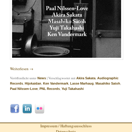
Weiterlesen
→
Veröffentlicht unter
|
Verschlagwortet mit
,
News
Akira Sakata
Audiographic
,
,
,
,
,
Records
Hijokaidan
Ken Vandermark
Lasse Marhaug
Masahiko Satoh
,
,
Paal Nilssen-Love
PNL Records
Yuji Takahashi
Impressum / Haftungsausschluss
Datenschutz