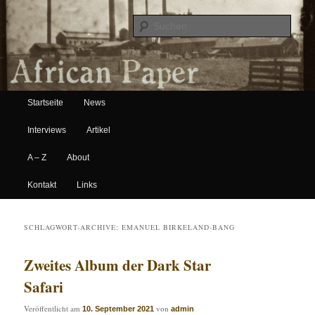
Suche
Hauptmenü
African Paper
Startseite
News
Zum Inhalt wechseln
Zum sekundären Inhalt wechseln
Interviews
Artikel
A – Z
About
Kontakt
Links
SCHLAGWORT-ARCHIVE:
EMANUEL BIRKELAND-BANG
Zweites Album der Dark Star
Safari
Veröffentlicht am
von
10. September 2021
admin