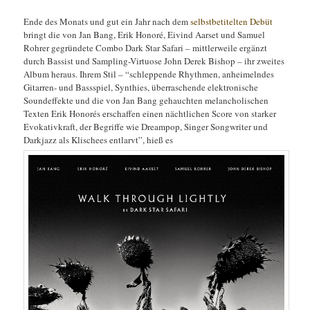
Ende des Monats und gut ein Jahr nach dem
selbstbetitelten Debüt
bringt die von Jan Bang, Erik Honoré, Eivind Aarset und Samuel
Rohrer gegründete Combo Dark Star Safari – mittlerweile ergänzt
durch Bassist und Sampling-Virtuose John Derek Bishop – ihr zweites
Album heraus. Ihrem Stil – “schleppende Rhythmen, anheimelndes
Gitarren- und Bassspiel, Synthies, überraschende elektronische
Soundeffekte und die von Jan Bang gehauchten melancholischen
Texten Erik Honorés erschaffen einen nächtlichen Score von starker
Evokativkraft, der Begriffe wie Dreampop, Singer Songwriter und
Darkjazz als Klischees entlarvt”, hieß es