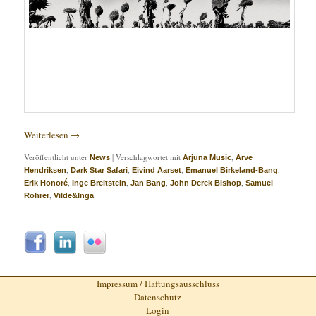
Weiterlesen
→
Veröffentlicht unter
|
Verschlagwortet mit
,
News
Arjuna Music
Arve
,
,
,
,
Hendriksen
Dark Star Safari
Eivind Aarset
Emanuel Birkeland-Bang
,
,
,
,
Erik Honoré
Inge Breitstein
Jan Bang
John Derek Bishop
Samuel
,
Rohrer
Vilde&Inga
Impressum / Haftungsausschluss
Datenschutz
Login