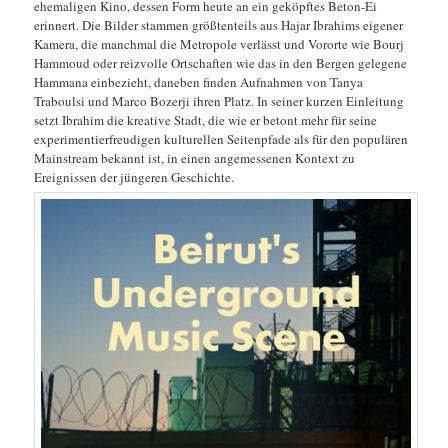
ehemaligen Kino, dessen Form heute an ein geköpftes Beton-Ei
erinnert. Die Bilder stammen größtenteils aus Hajar Ibrahims eigener
Kamera, die manchmal die Metropole verlässt und Vororte wie Bourj
Hammoud oder reizvolle Ortschaften wie das in den Bergen gelegene
Hammana einbezieht, daneben finden Aufnahmen von Tanya
Traboulsi und Marco Bozerji ihren Platz. In seiner kurzen Einleitung
setzt Ibrahim die kreative Stadt, die wie er betont mehr für seine
experimentierfreudigen kulturellen Seitenpfade als für den populären
Mainstream bekannt ist, in einen angemessenen Kontext zu
Ereignissen der jüngeren Geschichte.