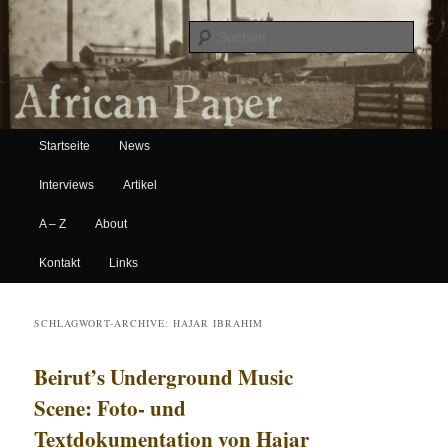
Suche
Hauptmenü
African Paper
Startseite
News
Zum Inhalt wechseln
Zum sekundären Inhalt wechseln
Interviews
Artikel
A – Z
About
Kontakt
Links
SCHLAGWORT-ARCHIVE:
HAJAR IBRAHIM
Beirut’s Underground Music
Scene: Foto- und
Textdokumentation von Hajar