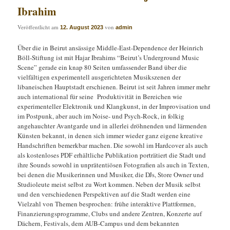
Ibrahim
Veröffentlicht am
von
12. August 2023
admin
Über die in Beirut ansässige Middle-East-Dependence der Heinrich
Böll-Stiftung ist mit Hajar Ibrahims “Beirut’s Underground Music
Scene” gerade ein knap 80 Seiten umfassender Band über die
vielfältigen experimentell ausgerichteten Musikszenen der
libaneischen Hauptstadt erschienen. Beirut ist seit Jahren immer mehr
auch international für seine Produktivität in Bereichen wie
experimenteller Elektronik und Klangkunst, in der Improvisation und
im Postpunk, aber auch im Noise- und Psych-Rock, in folkig
angehauchter Avantgarde und in allerlei dröhnenden und lärmenden
Künsten bekannt, in denen sich immer wieder ganz eigene kreative
Handschriften bemerkbar machen. Die sowohl im Hardcover als auch
als kostenloses PDF erhältliche Publikation porträtiert die Stadt und
ihre Sounds sowohl in unprätentiösen Fotografien als auch in Texten,
bei denen die Musikerinnen und Musiker, die DJs, Store Owner und
Studioleute meist selbst zu Wort kommen. Neben der Musik selbst
und den verschiedenen Perspektiven auf die Stadt werden eine
Vielzahl von Themen besprochen: frühe interaktive Plattformen,
Finanzierungsprogramme, Clubs und andere Zentren, Konzerte auf
Dächern, Festivals, dem AUB-Campus und dem bekannten