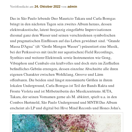
Veröffentlicht am
von
24. Oktober 2022
admin
Das in São Paulo lebende Duo Mauricio Takara und Carla Boregas
bringt in den nächsten Tagen sein zweites Album heraus, dessen
elektroakustische, latent freejazzig eingefärbte Improvisationen
diesmal ganz dem Wasser und seinen verschiedenen symbolischen
und pragmatischen Einflüssen auf das Leben gewidmet sind. “Grande
Massa D’Agua” (dt “Große Mengen Wasser”) präsentiert eine Musik,
bei der Perkussives mit (nicht nur aquatischen) Field Recordings,
Synthies und weiterer Elektronik sowie Instrumenten wie Gong,
Vibraphon und Cembalo ein kraftvolles und doch stets im Zerfließen
befindliches Gebräu erzeugen, dessen einzelne Abschnitte alle ihren
eigenen Charakter zwischen Wohlklang, Groove und Lärm
offenbaren. Die beiden sind längst renommierte Größen in ihrem
lokalen Underground, Carla Boregas ist Teil der Bands Rakta und
Fronte Violeta und ist Mitbetreiberin des Musikzentrums AUTA,
Takara, der seinen Vornamen gerne als M. abkürzt, spielt u.a. in den
Combos Hurtmold, São Paulo Underground und MNTH Das Album
erscheint als LP und digital bei Hive Mind Records und Hones John’s.