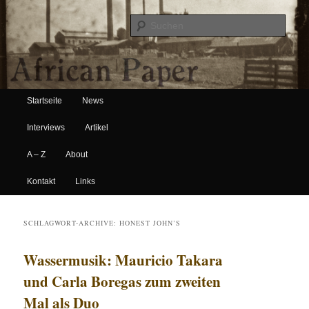
Suche
Hauptmenü
African Paper
Startseite
News
Zum Inhalt wechseln
Zum sekundären Inhalt wechseln
Interviews
Artikel
A – Z
About
Kontakt
Links
SCHLAGWORT-ARCHIVE:
HONEST JOHN’S
Wassermusik: Mauricio Takara
und Carla Boregas zum zweiten
Mal als Duo