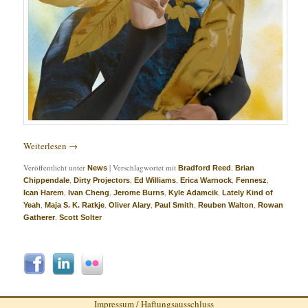
Weiterlesen
→
Veröffentlicht unter
|
Verschlagwortet mit
,
News
Bradford Reed
Brian
,
,
,
,
,
Chippendale
Dirty Projectors
Ed Williams
Erica Warnock
Fennesz
,
,
,
,
Ican Harem
Ivan Cheng
Jerome Burns
Kyle Adamcik
Lately Kind of
,
,
,
,
,
Yeah
Maja S. K. Ratkje
Oliver Alary
Paul Smith
Reuben Walton
Rowan
,
Gatherer
Scott Solter
Impressum / Haftungsausschluss