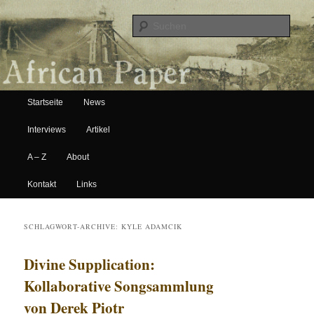
Suche
Hauptmenü
African Paper
Startseite
News
Zum Inhalt wechseln
Zum sekundären Inhalt wechseln
Interviews
Artikel
A – Z
About
Kontakt
Links
SCHLAGWORT-ARCHIVE:
KYLE ADAMCIK
Divine Supplication:
Kollaborative Songsammlung
von Derek Piotr