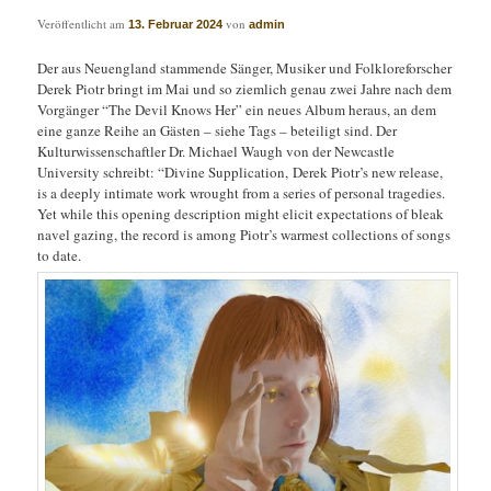
Veröffentlicht am
von
13. Februar 2024
admin
Der aus Neuengland stammende Sänger, Musiker und Folkloreforscher
Derek Piotr bringt im Mai und so ziemlich genau zwei Jahre nach dem
Vorgänger “The Devil Knows Her” ein neues Album heraus, an dem
eine ganze Reihe an Gästen – siehe Tags – beteiligt sind. Der
Kulturwissenschaftler Dr. Michael Waugh von der Newcastle
University schreibt: “Divine Supplication, Derek Piotr’s new release,
is a deeply intimate work wrought from a series of personal tragedies.
Yet while this opening description might elicit expectations of bleak
navel gazing, the record is among Piotr’s warmest collections of songs
to date.