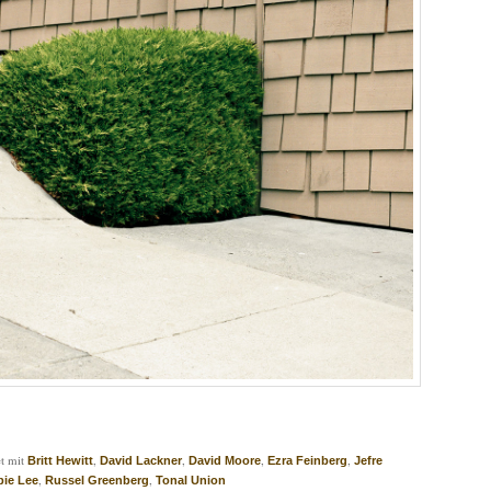
t mit
,
,
,
,
Britt Hewitt
David Lackner
David Moore
Ezra Feinberg
Jefre
,
,
ie Lee
Russel Greenberg
Tonal Union