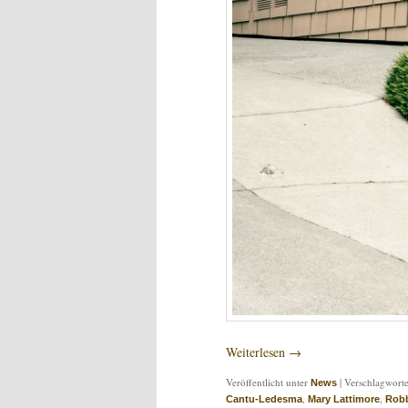
Weiterlesen
→
Veröffentlicht unter
|
Verschlagworte
News
,
,
Cantu-Ledesma
Mary Lattimore
Robb