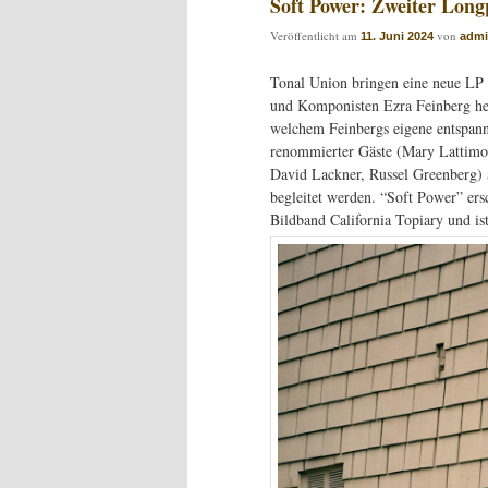
Soft Power: Zweiter Long
Veröffentlicht am
von
11. Juni 2024
adm
Tonal Union bringen eine neue LP d
und Komponisten Ezra Feinberg her
welchem Feinbergs eigene entspann
renommierter Gäste (Mary Lattimor
David Lackner, Russel Greenberg) 
begleitet werden. “Soft Power” er
Bildband California Topiary und ist