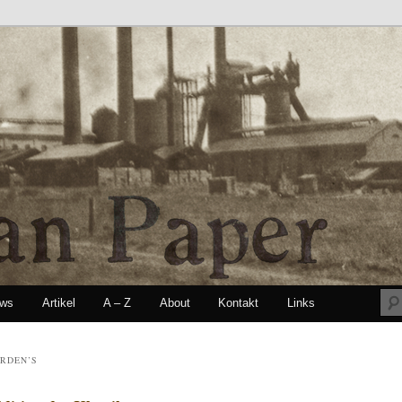
ews
Artikel
A – Z
About
Kontakt
Links
seln
RDEN’S