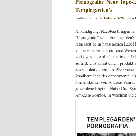
Pornografia: Neue Tape-E
Templegarden’s
Veröffentlicht am
von
5. Februar 2024
a
Ankündigung: Raubbau bringen in 
“Pornografia” von Templegarden’s i
seinerzeit beim hauseigenen Label
und erlebte bislang nur eine Wiede
vorliegenden Aufnahmen in der In
auftritt, entstammt einem produkt
das seit den Jahren um 1990 versch
Randbereichen des experimentelle(r
Namenskürzel von Andreas Schramm
gewordene Rhythm Noise-Duo Synap
Ant-Zen-Kosmos, in welchem viele 