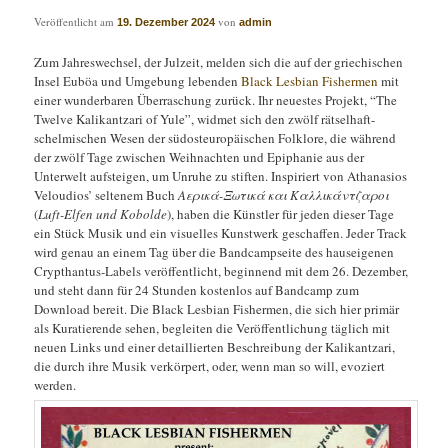
Veröffentlicht am
von
19. Dezember 2024
admin
Zum Jahreswechsel, der Julzeit, melden sich die auf der griechischen
Insel Euböa und Umgebung lebenden
Black Lesbian Fishermen
mit
einer wunderbaren Überraschung zurück. Ihr neuestes Projekt, “The
Twelve Kalikantzari of Yule”, widmet sich den zwölf rätselhaft-
schelmischen Wesen der südosteuropäischen Folklore, die während
der zwölf Tage zwischen Weihnachten und Epiphanie aus der
Unterwelt aufsteigen, um Unruhe zu stiften. Inspiriert von Athanasios
Veloudios’ seltenem Buch
Αερικά-Ξωτικά και Καλλικάντζαροι
(
Luft-Elfen und Kobolde
), haben die Künstler für jeden dieser Tage
ein Stück Musik und ein visuelles Kunstwerk geschaffen. Jeder Track
wird genau an einem Tag über die Bandcampseite des hauseigenen
Crypthantus-Labels veröffentlicht, beginnend mit dem 26. Dezember,
und steht dann für 24 Stunden kostenlos auf Bandcamp zum
Download bereit. Die Black Lesbian Fishermen, die sich hier primär
als Kuratierende sehen, begleiten die Veröffentlichung täglich mit
neuen Links und einer detaillierten Beschreibung der Kalikantzari,
die durch ihre Musik verkörpert, oder, wenn man so will, evoziert
werden.