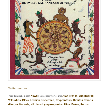
Weiterlesen
→
Veröffentlicht unter
|
Verschlagwortet mit
,
News
Alan Trench
Athanasios
,
,
,
,
Veloudios
Black Lesbian Fishermen
Cryptanthus
Dimitris Chiotis
,
,
,
Giorgos Kariotis
Nikolaos Lymperopoulos
Nkos Fokas
Petros