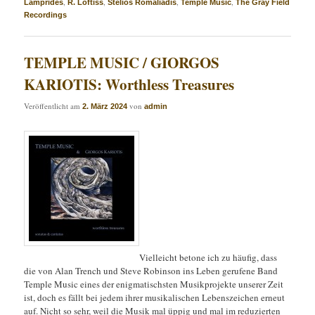
,
,
,
,
Lamprides
R. Loftiss
Stelios Romaliadis
Temple Music
The Gray Field
Recordings
TEMPLE MUSIC / GIORGOS
KARIOTIS: Worthless Treasures
Veröffentlicht am
von
2. März 2024
admin
Vielleicht betone ich zu häufig, dass
die von Alan Trench und Steve Robinson ins Leben gerufene Band
Temple Music eines der enigmatischsten Musikprojekte unserer Zeit
ist, doch es fällt bei jedem ihrer musikalischen Lebenszeichen erneut
auf. Nicht so sehr, weil die Musik mal üppig und mal im reduzierten