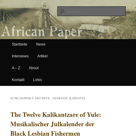
Suche
Hauptmenü
African Paper
Startseite
News
Zum Inhalt wechseln
Zum sekundären Inhalt wechseln
Interviews
Artikel
A – Z
About
Kontakt
Links
SCHLAGWORT-ARCHIVE:
GIORGOS KARIOTIS
The Twelve Kalikantzare of Yule:
Musikalischer Julkalender der
Black Lesbian Fishermen